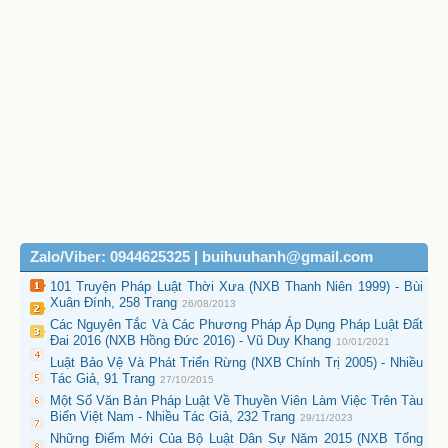
Zalo/Viber: 0944625325 | buihuuhanh@gmail.com
101 Truyện Pháp Luật Thời Xưa (NXB Thanh Niên 1999) - Bùi
Xuân Đính, 258 Trang
26/08/2013
Các Nguyên Tắc Và Các Phương Pháp Áp Dụng Pháp Luật Đất
Đai 2016 (NXB Hồng Đức 2016) - Vũ Duy Khang
10/01/2021
Luật Bảo Vệ Và Phát Triển Rừng (NXB Chính Trị 2005) - Nhiều
Tác Giả, 91 Trang
27/10/2015
Một Số Văn Bản Pháp Luật Về Thuyền Viên Làm Việc Trên Tàu
Biển Việt Nam - Nhiều Tác Giả, 232 Trang
29/11/2023
Những Điểm Mới Của Bộ Luật Dân Sự Năm 2015 (NXB Tổng