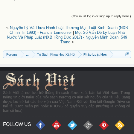
(You must log in or sign up to reply here.)
<
Nguyên Lý Và Thực Hành Luật Thương Mại, Luật Kinh Doanh (NXB
Chính Trị 1993) - Francis Lemeunier
|
Một Số Vấn Đề Lý Luận Nhà
Nước Và Pháp Luật (NXB Hồng Đức 2017) - Nguyễn Minh Đoan, 549
Trang
>
Forums
...
Tủ Sách Khoa Học Xã Hội
Pháp Luật Học
Sách Việt là nơi lưu trữ thông tin sách được xuất bản tại Việt Nam. Trong
thông tin giới thiệu của mỗi sách thường có liên kết nguồn của tài liệu đang
được lưu trữ tại các thư viện của Việt Nam. Đối với liên kết Google Drive có
thể tải được miễn phí hoặc KHÔNG có quyền truy cập (thường là không có
bản số hóa).
FOLLOW US