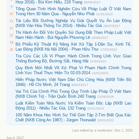
Hợp 2016) - Bùi Kim Hiếu, 218 Trang
08/05/2017
Tổng Quan Tình Hình Nghiên Cứu Về Pháp Luật Ở Việt Nam
Trong Hơn 30 Năm Qua - Nguyễn Như Phát
21/01/2022
Tài Liệu Bồi Dưỡng Nghiệp Vụ Giải Quyết Vụ Án Lao Động
(NXB Văn Hóa Thông Tin 2014) - Nhiều Tác Giả
26/07/2017
Thi Hành Án Đối Với Quyền Sử Dụng Đất Theo Pháp Luật Việt
Nam Hiện Hành - Bùi Nguyễn Phương Lê
18/06/2017
Bộ Phiếu Kỹ Thuật Kỹ Năng Xét Xử Tập 1-Dân Sự, Kinh Tế,
Lao Động (NXB Hà Nội 2004) - Phan Hữu Thư
17/05/2022
Tra Cứu Các Lỗi Vi Phạm Hành Chính Trong Lĩnh Vực Giao
Thông Đường Bộ, Đường Sắt, Hàng Hải
11/04/2022
Quy Định Mới Nhất Về Xử Phạt Vi Phạm Hành Chính Trong
Lĩnh Vực Thuế Thực Hiện Từ 02-03-2014
13/01/2021
Hiến Pháp Nước Việt Nam Dân Chủ Cộng Hòa (NXB Tiến Bộ
1946) - Hồ Chí Minh, 24 Trang
30/03/2017
Vai Trò Của Chính Phủ Trong Quy Trình Lập Pháp Ở Việt Nam
(NXB Chính Trị) - Trần Quốc Bình 240 Trang
12/08/2019
Luật Kiểm Toán Nhà Nước Và Kiểm Toán Độc Lập (NXB Lao
Động 2011) - Nhiều Tác Giả, 132 Trang
22/01/2024
100 Năm Khoa Học Hình Sự Thế Giới Tập 2-Tìm Biết Qua Xác
Chết (NXB Công An 1987) - Jürgen Thorwald
12/01/2022
Last edited by a moderator:
Dec 1, 2021
Jun 4, 2017