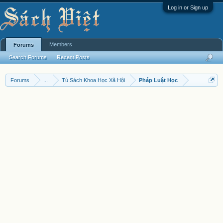
Log in or Sign up
Members
Forums
Search Forums
Recent Posts
Forums
...
Tủ Sách Khoa Học Xã Hội
Pháp Luật Học