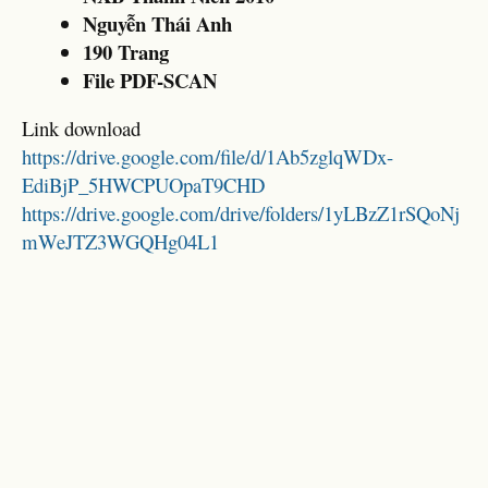
Nguyễn Thái Anh
190 Trang
File PDF-SCAN
Link download
https://drive.google.com/file/d/1Ab5zglqWDx-
EdiBjP_5HWCPUOpaT9CHD
https://drive.google.com/drive/folders/1yLBzZ1rSQoNj
mWeJTZ3WGQHg04L1