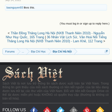
Sep 14, 2022
baonguyen93
likes this.
(You must log in or sign up to reply here.)
<
Thần Đồng Thăng Long Hà Nội (NXB Thanh Niên 2010) - Nguyễn
Như Huy Quốc, 165 Trang
|
36 Nhân Vật Lịch Sử, Văn Hoá Nổi Tiếng
Thăng Long Hà Nội (NXB Thanh Niên 2010) - Lam Khê, 112 Trang
>
Forums
...
Địa Chí Học
Địa Chí Hà Nội
Sách Việt là nơi lưu trữ thông tin sách được xuất bản tại Việt Nam. Trong
thông tin giới thiệu của mỗi sách thường có liên kết nguồn của tài liệu đang
được lưu trữ tại các thư viện của Việt Nam. Đối với liên kết Google Drive có
thể tải được miễn phí hoặc KHÔNG có quyền truy cập (thường là không có
bản số hóa).
FOLLOW US