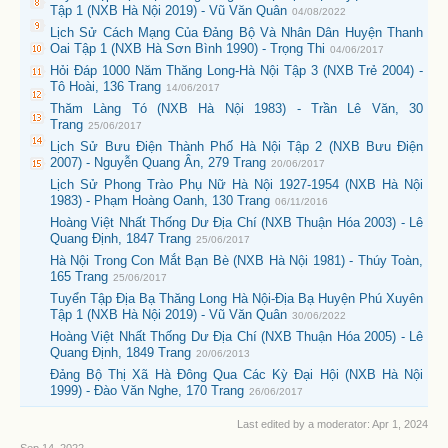
Tập 1 (NXB Hà Nội 2019) - Vũ Văn Quân
04/08/2022
Lịch Sử Cách Mạng Của Đảng Bộ Và Nhân Dân Huyện Thanh
Oai Tập 1 (NXB Hà Sơn Bình 1990) - Trọng Thi
04/06/2017
Hỏi Đáp 1000 Năm Thăng Long-Hà Nội Tập 3 (NXB Trẻ 2004) -
Tô Hoài, 136 Trang
14/06/2017
Thăm Làng Tó (NXB Hà Nội 1983) - Trần Lê Văn, 30
Trang
25/06/2017
Lịch Sử Bưu Điện Thành Phố Hà Nội Tập 2 (NXB Bưu Điện
2007) - Nguyễn Quang Ân, 279 Trang
20/06/2017
Lịch Sử Phong Trào Phụ Nữ Hà Nội 1927-1954 (NXB Hà Nội
1983) - Phạm Hoàng Oanh, 130 Trang
06/11/2016
Hoàng Việt Nhất Thống Dư Địa Chí (NXB Thuận Hóa 2003) - Lê
Quang Định, 1847 Trang
25/06/2017
Hà Nội Trong Con Mắt Bạn Bè (NXB Hà Nội 1981) - Thúy Toàn,
165 Trang
25/06/2017
Tuyển Tập Địa Bạ Thăng Long Hà Nội-Địa Bạ Huyện Phú Xuyên
Tập 1 (NXB Hà Nội 2019) - Vũ Văn Quân
30/06/2022
Hoàng Việt Nhất Thống Dư Địa Chí (NXB Thuận Hóa 2005) - Lê
Quang Định, 1849 Trang
20/06/2013
Đảng Bộ Thị Xã Hà Đông Qua Các Kỳ Đại Hội (NXB Hà Nội
1999) - Đào Văn Nghe, 170 Trang
26/06/2017
Last edited by a moderator:
Apr 1, 2024