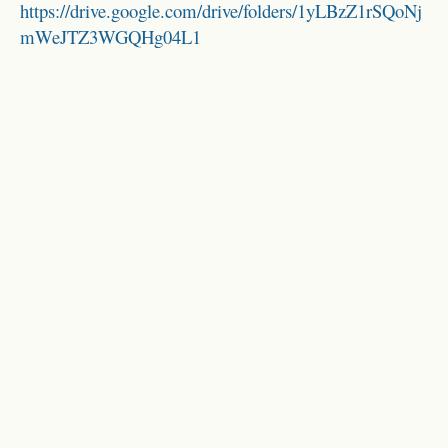
https://drive.google.com/drive/folders/1yLBzZ1rSQoNj
mWeJTZ3WGQHg04L1