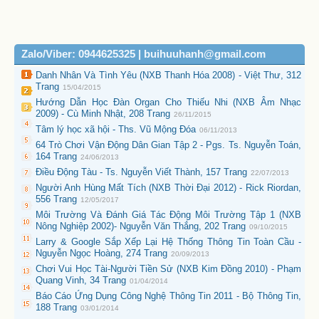
Zalo/Viber: 0944625325 | buihuuhanh@gmail.com
Danh Nhân Và Tình Yêu (NXB Thanh Hóa 2008) - Việt Thư, 312
Trang
15/04/2015
Hướng Dẫn Học Đàn Organ Cho Thiếu Nhi (NXB Âm Nhạc
2009) - Cù Minh Nhật, 208 Trang
26/11/2015
Tâm lý học xã hội - Ths. Vũ Mộng Đóa
06/11/2013
64 Trò Chơi Vận Động Dân Gian Tập 2 - Pgs. Ts. Nguyễn Toán,
164 Trang
24/06/2013
Điều Động Tàu - Ts. Nguyễn Viết Thành, 157 Trang
22/07/2013
Người Anh Hùng Mất Tích (NXB Thời Đại 2012) - Rick Riordan,
556 Trang
12/05/2017
Môi Trường Và Đánh Giá Tác Động Môi Trường Tập 1 (NXB
Nông Nghiệp 2002)- Nguyễn Văn Thắng, 202 Trang
09/10/2015
Larry & Google Sắp Xếp Lại Hệ Thống Thông Tin Toàn Cầu -
Nguyễn Ngọc Hoàng, 274 Trang
20/09/2013
Chơi Vui Học Tài-Người Tiền Sử (NXB Kim Đồng 2010) - Phạm
Quang Vinh, 34 Trang
01/04/2014
Báo Cáo Ứng Dụng Công Nghệ Thông Tin 2011 - Bộ Thông Tin,
188 Trang
03/01/2014