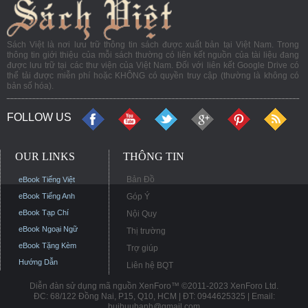
Sách Việt là nơi lưu trữ thông tin sách được xuất bản tại Việt Nam. Trong
thông tin giới thiệu của mỗi sách thường có liên kết nguồn của tài liệu đang
được lưu trữ tại các thư viện của Việt Nam. Đối với liên kết Google Drive có
thể tải được miễn phí hoặc KHÔNG có quyền truy cập (thường là không có
bản số hóa).
FOLLOW US
OUR LINKS
THÔNG TIN
Bản Đồ
eBook Tiếng Việt
eBook Tiếng Anh
Góp Ý
eBook Tạp Chí
Nội Quy
eBook Ngoại Ngữ
Thị trường
eBook Tặng Kèm
Trợ giúp
Hướng Dẫn
Liên hệ BQT
Diễn đàn sử dụng mã nguồn XenForo™ ©2011-2023 XenForo Ltd.
ĐC: 68/122 Đồng Nai, P15, Q10, HCM | ĐT: 0944625325 | Email:
buihuuhanh@gmail.com