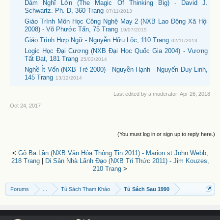
Dám Nghĩ Lớn (The Magic Of Thinking Big) - David J.
Schwartz. Ph. D, 360 Trang
07/11/2013
Giáo Trình Môn Học Công Nghệ May 2 (NXB Lao Động Xã Hội
2008) - Võ Phước Tấn, 75 Trang
19/07/2015
Giáo Trình Hợp Ngữ - Nguyễn Hữu Lộc, 110 Trang
02/11/2013
Logic Học Đại Cương (NXB Đại Học Quốc Gia 2004) - Vương
Tất Đạt, 181 Trang
25/03/2014
Nghề Ít Vốn (NXB Trẻ 2000) - Nguyễn Hạnh - Nguyến Duy Linh,
145 Trang
13/12/2014
Last edited by a moderator:
Apr 26, 2018
Oct 24, 2017
(You must log in or sign up to reply here.)
<
Gõ Ba Lần (NXB Văn Hóa Thông Tin 2011) - Marion st John Webb,
218 Trang
|
Di Sản Nhà Lãnh Đạo (NXB Tri Thức 2011) - Jim Kouzes,
210 Trang
>
Forums
...
Tủ Sách Tham Khảo
Tủ Sách Sau 1990