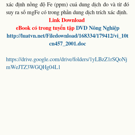
xác định nồng độ Fe (ppm) cuả dung dịch đo và từ đó
suy ra số mgFe có trong phần dung dịch trích xác định.
Link Download
eBook có trong tuyển tập
DVD Nông Nghiệp
http://luatvn.net/Filedownload/168334/179412/vi_10t
cn457_2001.doc
https://drive.google.com/drive/folders/1yLBzZ1rSQoNj
mWeJTZ3WGQHg04L1