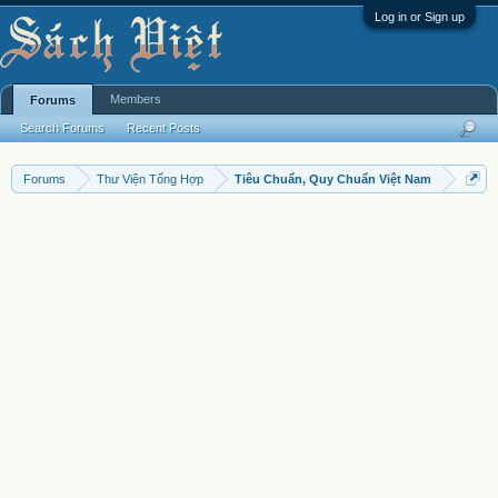
Log in or Sign up
Members
Forums
Search Forums
Recent Posts
Forums
Thư Viện Tổng Hợp
Tiêu Chuẩn, Quy Chuẩn Việt Nam