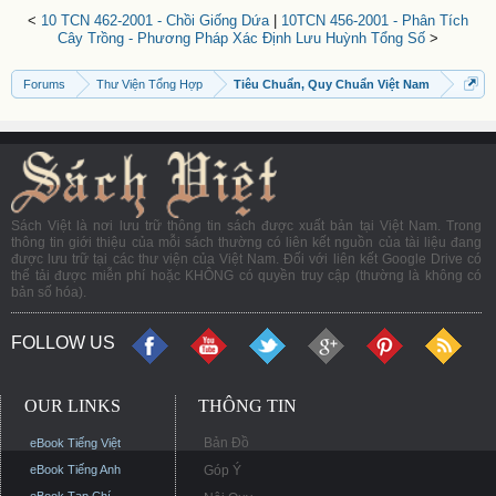
<
10 TCN 462-2001 - Chồi Giống Dứa
|
10TCN 456-2001 - Phân Tích
Cây Trồng - Phương Pháp Xác Định Lưu Huỳnh Tổng Số
>
Forums
Thư Viện Tổng Hợp
Tiêu Chuẩn, Quy Chuẩn Việt Nam
Sách Việt là nơi lưu trữ thông tin sách được xuất bản tại Việt Nam. Trong
thông tin giới thiệu của mỗi sách thường có liên kết nguồn của tài liệu đang
được lưu trữ tại các thư viện của Việt Nam. Đối với liên kết Google Drive có
thể tải được miễn phí hoặc KHÔNG có quyền truy cập (thường là không có
bản số hóa).
FOLLOW US
OUR LINKS
THÔNG TIN
Bản Đồ
eBook Tiếng Việt
eBook Tiếng Anh
Góp Ý
eBook Tạp Chí