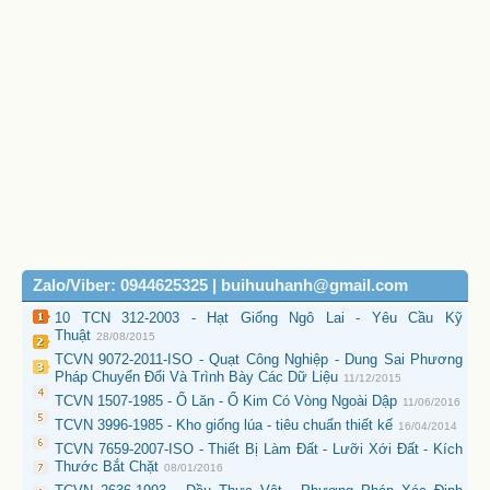
Zalo/Viber: 0944625325 | buihuuhanh@gmail.com
10 TCN 312-2003 - Hạt Giống Ngô Lai - Yêu Cầu Kỹ
Thuật
28/08/2015
TCVN 9072-2011-ISO - Quạt Công Nghiệp - Dung Sai Phương
Pháp Chuyển Đổi Và Trình Bày Các Dữ Liệu
11/12/2015
TCVN 1507-1985 - Ổ Lăn - Ổ Kim Có Vòng Ngoài Dập
11/06/2016
TCVN 3996-1985 - Kho giống lúa - tiêu chuẩn thiết kế
16/04/2014
TCVN 7659-2007-ISO - Thiết Bị Làm Đất - Lưỡi Xới Đất - Kích
Thước Bắt Chặt
08/01/2016