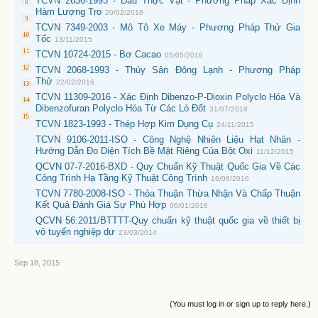
TCVN 2636-1993 - Dầu Thực Vật - Phương Pháp Xác Định
Hàm Lượng Tro
20/02/2016
TCVN 7349-2003 - Mô Tô Xe Máy - Phương Pháp Thử Gia
Tốc
13/11/2015
TCVN 10724-2015 - Bơ Cacao
05/05/2016
TCVN 2068-1993 - Thủy Sản Đông Lạnh - Phương Pháp
Thử
22/02/2016
TCVN 11309-2016 - Xác Định Dibenzo-P-Dioxin Polyclo Hóa Và
Dibenzofuran Polyclo Hóa Từ Các Lò Đốt
31/07/2018
TCVN 1823-1993 - Thép Hợp Kim Dụng Cụ
24/11/2015
TCVN 9106-2011-ISO - Công Nghệ Nhiên Liệu Hạt Nhân -
Hướng Dẫn Đo Diện Tích Bề Mặt Riêng Của Bột Oxi
11/12/2015
QCVN 07-7-2016-BXD - Quy Chuẩn Kỹ Thuật Quốc Gia Về Các
Công Trình Hạ Tầng Kỹ Thuật Công Trình
16/06/2016
TCVN 7780-2008-ISO - Thỏa Thuận Thừa Nhận Và Chấp Thuận
Kết Quả Đánh Giá Sự Phù Hợp
06/01/2016
QCVN 56:2011/BTTTT-Quy chuẩn kỹ thuật quốc gia về thiết bị
vô tuyến nghiệp dư
23/03/2014
Sep 18, 2015
(You must log in or sign up to reply here.)