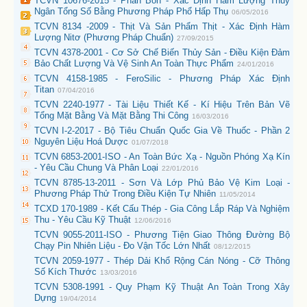
TCVN 10676-2015 - Phân Bón - Xác Định Hàm Lượng Thủy
Ngân Tổng Số Bằng Phương Pháp Phổ Hấp Thụ
06/05/2016
TCVN 8134 -2009 - Thịt Và Sản Phẩm Thịt - Xác Định Hàm
Lượng Nitơ (Phương Pháp Chuẩn)
27/09/2015
TCVN 4378-2001 - Cơ Sở Chế Biến Thủy Sản - Điều Kiện Đảm
Bảo Chất Lượng Và Vệ Sinh An Toàn Thực Phẩm
24/01/2016
TCVN 4158-1985 - FeroSilic - Phương Pháp Xác Định
Titan
07/04/2016
TCVN 2240-1977 - Tài Liệu Thiết Kế - Kí Hiệu Trên Bản Vẽ
Tổng Mặt Bằng Và Mặt Bằng Thi Công
16/03/2016
TCVN I-2-2017 - Bộ Tiêu Chuẩn Quốc Gia Về Thuốc - Phần 2
Nguyên Liệu Hoá Dược
01/07/2018
TCVN 6853-2001-ISO - An Toàn Bức Xạ - Nguồn Phóng Xạ Kín
- Yêu Cầu Chung Và Phân Loại
22/01/2016
TCVN 8785-13-2011 - Sơn Và Lớp Phủ Bảo Vệ Kim Loại -
Phương Pháp Thử Trong Điều Kiện Tự Nhiên
11/05/2014
TCXD 170-1989 - Kết Cấu Thép - Gia Công Lắp Ráp Và Nghiệm
Thu - Yêu Cầu Kỹ Thuật
12/06/2016
TCVN 9055-2011-ISO - Phương Tiện Giao Thông Đường Bộ
Chạy Pin Nhiên Liệu - Đo Vận Tốc Lớn Nhất
08/12/2015
TCVN 2059-1977 - Thép Dải Khổ Rộng Cán Nóng - Cỡ Thông
Số Kích Thước
13/03/2016
TCVN 5308-1991 - Quy Phạm Kỹ Thuật An Toàn Trong Xây
Dựng
19/04/2014