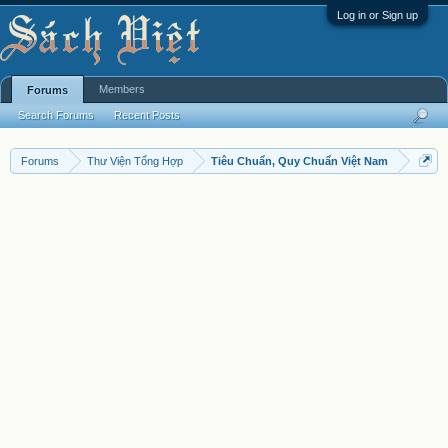
Log in or Sign up
Members
Forums
Search Forums
Recent Posts
Forums
Thư Viện Tổng Hợp
Tiêu Chuẩn, Quy Chuẩn Việt Nam