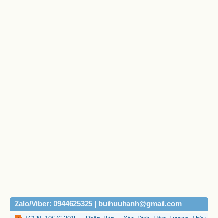
Zalo/Viber: 0944625325 | buihuuhanh@gmail.com