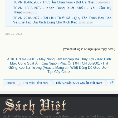
TCVN 1644-1986 - Thức Ăn Chăn Nuôi - Bột Cá Nhạt
01/10/2015
TCVN 1662-1975 - Khăn Bông Xuất Khẩu - Yêu Cầu Kỹ
Thuật
04/03/2016
TCVN 2218-1977 - Tài Liệu Thiết Kế - Quy Tắc Trình Bày Bản
Vẽ Chế Tạo Đĩa Xích Dùng Cho Xích Kéo
15/03/2016
Sep 19, 2015
(You must log in or sign up to reply here.)
<
10TCN 490-2001 - Máy Nông Lâm Nghiệp Và Thủy Lợi - Xác Định
Mức Công Suất Âm Của Nguồn Phát Ồn
|
04 TCN 35-2001 - Hạt
Giống Keo Tai Tượng (Acacia Mangium Wild) Dùng Để Gieo Ươm
Tạo Cây Con
>
Forums
Thư Viện Tổng Hợp
Tiêu Chuẩn, Quy Chuẩn Việt Nam
Sách Việt là nơi lưu trữ thông tin sách được xuất bản tại Việt Nam. Trong