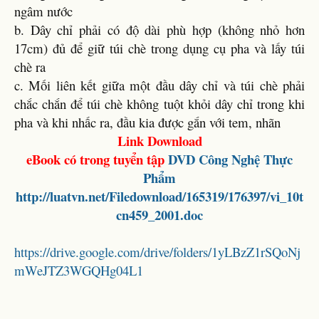
ngâm nước
b. Dây chỉ phải có độ dài phù hợp (không nhỏ hơn
17cm) đủ để giữ túi chè trong dụng cụ pha và lấy túi
chè ra
c. Mối liên kết giữa một đầu dây chỉ và túi chè phải
chắc chắn để túi chè không tuột khỏi dây chỉ trong khi
pha và khi nhấc ra, đầu kia được gắn với tem, nhãn
Link Download
eBook có trong tuyển tập
DVD Công Nghệ Thực
Phẩm
http://luatvn.net/Filedownload/165319/176397/vi_10t
cn459_2001.doc
https://drive.google.com/drive/folders/1yLBzZ1rSQoNj
mWeJTZ3WGQHg04L1