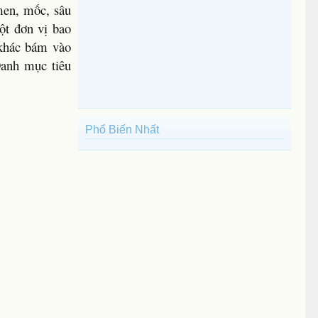
men, mốc, sâu
ột đơn vị bao
t khác bám vào
anh mục tiêu
Phổ Biến Nhất