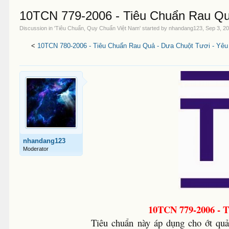
10TCN 779-2006 - Tiêu Chuẩn Rau Qu
Discussion in '
Tiêu Chuẩn, Quy Chuẩn Việt Nam
' started by
nhandang123
,
Sep 3, 2
<
10TCN 780-2006 - Tiêu Chuẩn Rau Quả - Dưa Chuột Tươi - Yêu
nhandang123
Moderator
10TCN 779-2006 - T
Tiêu chuẩn này áp dụng cho ớt quả 