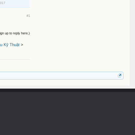
2017
#1
ign up to reply here.)
ầu Kỹ Thuật
>