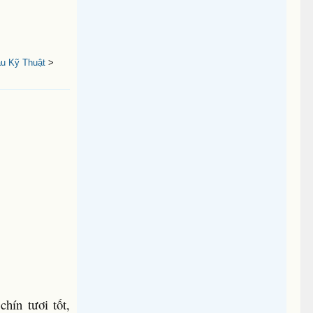
ầu Kỹ Thuật
>
hín tươi tốt,