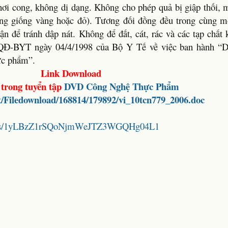
hơi cong, không dị dạng. Không cho phép quả bị giập thối, 
từng giống vàng hoặc đỏ). Tương đối đồng đều trong cùng m
hận để tránh dập nát. Không để đất, cát, rác và các tạp chấ
 QĐ-BYT ngày 04/4/1998 của Bộ Y Tế về việc ban hành “D
hực phẩm”.
Link Download
trong tuyển tập
DVD Công Nghệ Thực Phẩm
et/Filedownload/168814/179892/vi_10tcn779_2006.doc
folders/1yLBzZ1rSQoNjmWeJTZ3WGQHg04L1