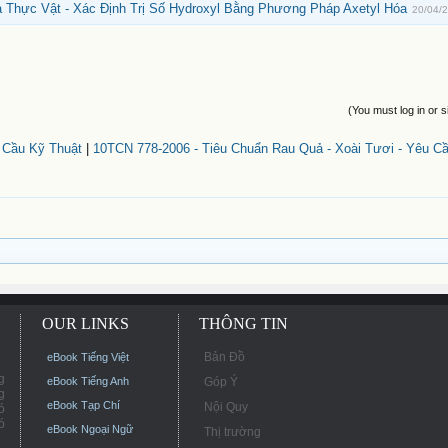
Thực Vật - Xác Định Trị Số Hydroxyl Bằng Phương Pháp Axetyl Hóa
20/04/
(You must log in or s
 Cầu Kỹ Thuật
|
10TCN 778-2006 - Tiêu Chuẩn Rau Quả - Xoài Tươi - Yêu C
OUR LINKS
THÔNG TIN
Bản Đồ
eBook Tiếng Việt
g
eBook Tiếng Anh
Góp Ý
g
eBook Tạp Chí
Nội Quy
ó
ó
eBook Ngoại Ngữ
Thị trường