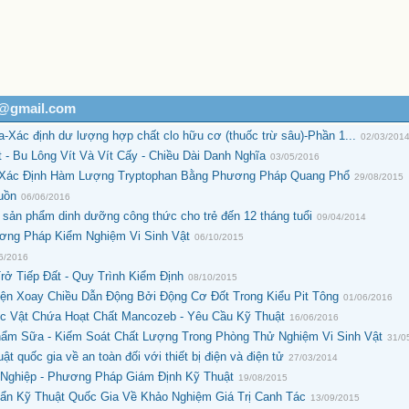
h@gmail.com
ác định dư lượng hợp chất clo hữu cơ (thuốc trừ sâu)-Phần 1...
02/03/201
 - Bu Lông Vít Và Vít Cấy - Chiều Dài Danh Nghĩa
03/05/2016
- Xác Định Hàm Lượng Tryptophan Bằng Phương Pháp Quang Phổ
29/08/2015
uồn
06/06/2016
ản phẩm dinh dưỡng công thức cho trẻ đến 12 tháng tuổi
09/04/2014
ơng Pháp Kiểm Nghiệm Vi Sinh Vật
06/10/2015
6/2016
ở Tiếp Đất - Quy Trình Kiểm Định
08/10/2015
ện Xoay Chiều Dẫn Động Bởi Động Cơ Đốt Trong Kiểu Pit Tông
01/06/2016
 Vật Chứa Hoạt Chất Mancozeb - Yêu Cầu Kỹ Thuật
16/06/2016
ẩm Sữa - Kiếm Soát Chất Lượng Trong Phòng Thử Nghiệm Vi Sinh Vật
31/0
quốc gia về an toàn đối với thiết bị điện và điện tử
27/03/2014
 Nghiệp - Phương Pháp Giám Định Kỹ Thuật
19/08/2015
n Kỹ Thuật Quốc Gia Về Khảo Nghiệm Giá Trị Canh Tác
13/09/2015