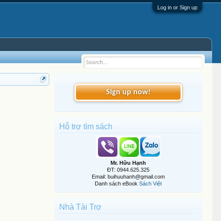
Log in or Sign up
Sign up now!
Hỗ trợ tìm sách
Mr. Hữu Hạnh
ĐT: 0944.625.325
Email: buihuuhanh@gmail.com
Danh sách eBook
Sách Việt
Nhà Tài Trợ