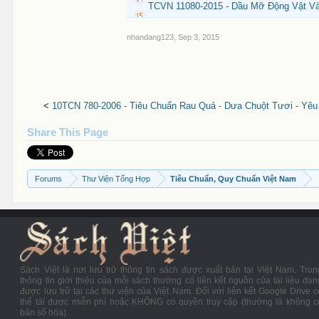
TCVN 11080-2015 - Dầu Mỡ Động Vật Và 
nhandang123
,
Sep 3, 2015
<
10TCN 780-2006 - Tiêu Chuẩn Rau Quả - Dưa Chuột Tươi - Yêu
Share This Page
Forums
Thư Viện Tổng Hợp
Tiêu Chuẩn, Quy Chuẩn Việt Nam
Sách Việt là nơi lưu trữ thông tin sách được xuất bản tại Việt Nam. Tron
thông tin giới thiệu của mỗi sách thường có liên kết nguồn của tài liệu đan
được lưu trữ tại các thư viện của Việt Nam. Đối với liên kết Google Drive c
thể tải được miễn phí hoặc KHÔNG có quyền truy cập (thường là không c
bản số hóa).