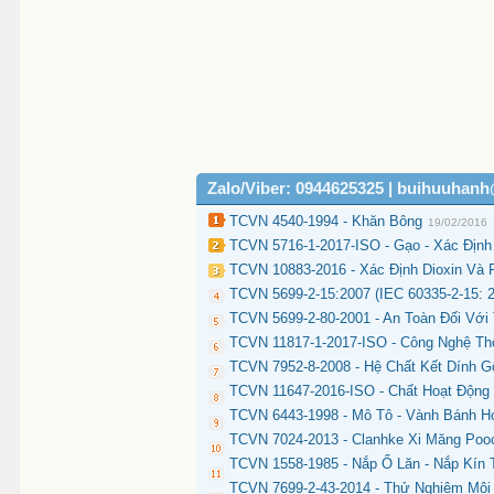
Zalo/Viber: 0944625325 | buihuuhan
TCVN 4540-1994 - Khăn Bông
19/02/2016
TCVN 5716-1-2017-ISO - Gạo - Xác Đị
TCVN 10883-2016 - Xác Định Dioxin Và 
TCVN 5699-2-15:2007 (IEC 60335-2-15: 20
TCVN 5699-2-80-2001 - An Toàn Đối Với 
TCVN 11817-1-2017-ISO - Công Nghệ Thô
TCVN 7952-8-2008 - Hệ Chất Kết Dính 
TCVN 11647-2016-ISO - Chất Hoạt Động 
TCVN 6443-1998 - Mô Tô - Vành Bánh 
TCVN 7024-2013 - Clanhke Xi Măng Poo
TCVN 1558-1985 - Nắp Ổ Lăn - Nắp Kín
TCVN 7699-2-43-2014 - Thử Nghiệm Môi