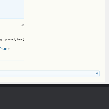
#1
ign up to reply here.)
Thuật
>