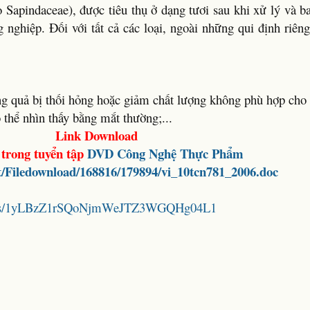
Sapindaceae), được tiêu thụ ở dạng tươi sau khi xử lý và b
nghiệp. Đối với tất cả các loại, ngoài những qui định riên
:
ững quả bị thối hỏng hoặc giảm chất lượng không phù hợp cho 
 thể nhìn thấy bằng mắt thường;...
Link Download
trong tuyển tập
DVD Công Nghệ Thực Phẩm
et/Filedownload/168816/179894/vi_10tcn781_2006.doc
folders/1yLBzZ1rSQoNjmWeJTZ3WGQHg04L1