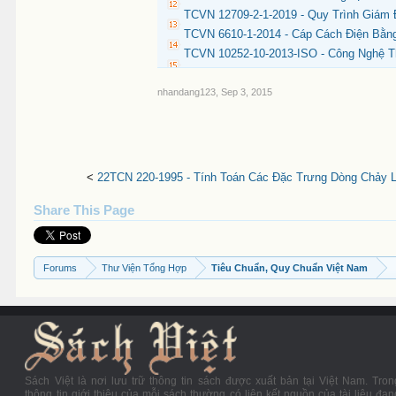
TCVN 12709-2-1-2019 - Quy Trình Giám 
TCVN 6610-1-2014 - Cáp Cách Điện Bằng
TCVN 10252-10-2013-ISO - Công Nghệ Th
nhandang123
,
Sep 3, 2015
<
22TCN 220-1995 - Tính Toán Các Đặc Trưng Dòng Chảy 
Share This Page
Forums
Thư Viện Tổng Hợp
Tiêu Chuẩn, Quy Chuẩn Việt Nam
Sách Việt là nơi lưu trữ thông tin sách được xuất bản tại Việt Nam. Tron
thông tin giới thiệu của mỗi sách thường có liên kết nguồn của tài liệu đan