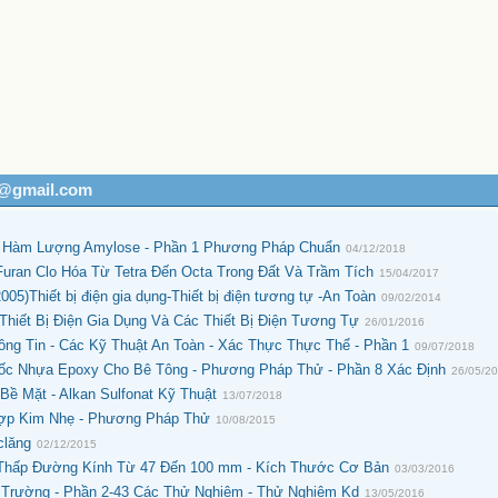
h@gmail.com
nh Hàm Lượng Amylose - Phần 1 Phương Pháp Chuẩn
04/12/2018
Furan Clo Hóa Từ Tetra Đến Octa Trong Đất Và Trầm Tích
15/04/2017
05)Thiết bị điện gia dụng-Thiết bị điện tương tự -An Toàn
09/02/2014
Thiết Bị Điện Gia Dụng Và Các Thiết Bị Điện Tương Tự
26/01/2016
ng Tin - Các Kỹ Thuật An Toàn - Xác Thực Thực Thể - Phần 1
09/07/2018
Gốc Nhựa Epoxy Cho Bê Tông - Phương Pháp Thử - Phần 8 Xác Định
26/05/2
Bề Mặt - Alkan Sulfonat Kỹ Thuật
13/07/2018
Hợp Kim Nhẹ - Phương Pháp Thử
10/08/2015
clăng
02/12/2015
 Thấp Đường Kính Từ 47 Đến 100 mm - Kích Thước Cơ Bản
03/03/2016
 Trường - Phần 2-43 Các Thử Nghiệm - Thử Nghiệm Kd
13/05/2016