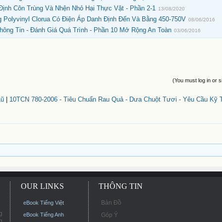
Định Côn Trùng Và Nhện Nhỏ Hại Thực Vật - Phần 2-1
13/08/2020
 Polyvinyl Clorua Có Điện Áp Danh Định Đến Và Bằng 450-750V
08/06/2016
ông Tin - Đánh Giá Quá Trình - Phần 10 Mở Rộng An Toàn
03/06/2016
(You must log in or s
Lũ
|
10TCN 780-2006 - Tiêu Chuẩn Rau Quả - Dưa Chuột Tươi - Yêu Cầu Kỹ 
OUR LINKS
THÔNG TIN
Bản Đồ
eBook Tiếng Việt
g
eBook Tiếng Anh
Góp Ý
g