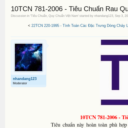
10TCN 781-2006 - Tiêu Chuẩn Rau Qu
Discussion in '
Tiêu Chuẩn, Quy Chuẩn Việt Nam
' started by
nhandang123
,
Sep 3, 2
<
22TCN 220-1995 - Tính Toán Các Đặc Trưng Dòng Chảy 
nhandang123
Moderator
10TCN 781-2006 - Ti
Tiêu chuẩn này hoàn toàn phù hợp