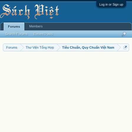
Log in or Sign up
Members
Forums
Search Forums
Recent Posts
Forums
Thư Viện Tổng Hợp
Tiêu Chuẩn, Quy Chuẩn Việt Nam