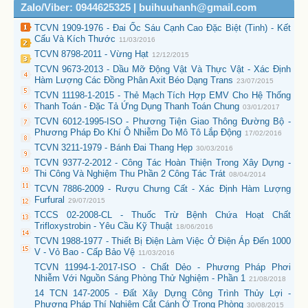
Zalo/Viber: 0944625325 | buihuuhanh@gmail.com
TCVN 1909-1976 - Đai Ốc Sáu Cạnh Cao Đặc Biệt (Tinh) - Kết
Cấu Và Kích Thước
11/03/2016
TCVN 8798-2011 - Vừng Hạt
12/12/2015
TCVN 9673-2013 - Dầu Mỡ Động Vật Và Thực Vật - Xác Định
Hàm Lượng Các Đồng Phân Axit Béo Dạng Trans
23/07/2015
TCVN 11198-1-2015 - Thẻ Mạch Tích Hợp EMV Cho Hệ Thống
Thanh Toán - Đặc Tả Ứng Dụng Thanh Toán Chung
03/01/2017
TCVN 6012-1995-ISO - Phương Tiện Giao Thông Đường Bộ -
Phương Pháp Đo Khí Ô Nhiễm Do Mô Tô Lắp Động
17/02/2016
TCVN 3211-1979 - Bánh Đai Thang Hẹp
30/03/2016
TCVN 9377-2-2012 - Công Tác Hoàn Thiện Trong Xây Dựng -
Thi Công Và Nghiệm Thu Phần 2 Công Tác Trát
08/04/2014
TCVN 7886-2009 - Rượu Chưng Cất - Xác Định Hàm Lượng
Furfural
29/07/2015
TCCS 02-2008-CL - Thuốc Trừ Bệnh Chứa Hoạt Chất
Trifloxystrobin - Yêu Cầu Kỹ Thuật
18/06/2016
TCVN 1988-1977 - Thiết Bị Điện Làm Việc Ở Điện Áp Đến 1000
V - Vỏ Bao - Cấp Bảo Vệ
11/03/2016
TCVN 11994-1-2017-ISO - Chất Dẻo - Phương Pháp Phơi
Nhiễm Với Nguồn Sáng Phòng Thử Nghiệm - Phần 1
21/08/2018
14 TCN 147-2005 - Đất Xây Dựng Công Trình Thủy Lợi -
Phương Pháp Thí Nghiệm Cắt Cánh Ở Trong Phòng
30/08/2015