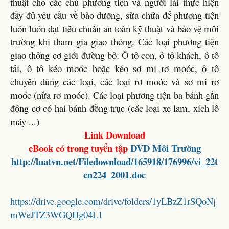
thuật cho các chủ phương tiện và người lái thực hiện
đầy đủ yêu cầu về bảo dưỡng, sửa chữa để phương tiện
luôn luôn đạt tiêu chuẩn an toàn kỹ thuật và bảo vệ môi
trường khi tham gia giao thông. Các loại phương tiện
giao thông cơ giới đường bộ: Ô tô con, ô tô khách, ô tô
tải, ô tô kéo moóc hoặc kéo sơ mi rơ moóc, ô tô
chuyên dùng các loại, các loại rơ moóc và sơ mi rơ
moóc (nửa rơ moóc). Các loại phương tiện ba bánh gắn
động cơ có hai bánh đồng trục (các loại xe lam, xích lô
máy ...)
Link Download
eBook có trong tuyển tập
DVD Môi Trường
http://luatvn.net/Filedownload/165918/176996/vi_22t
cn224_2001.doc
https://drive.google.com/drive/folders/1yLBzZ1rSQoNj
mWeJTZ3WGQHg04L1