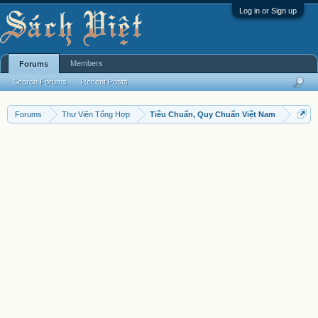
Log in or Sign up
Members
Forums
Search Forums
Recent Posts
Forums
Thư Viện Tổng Hợp
Tiêu Chuẩn, Quy Chuẩn Việt Nam