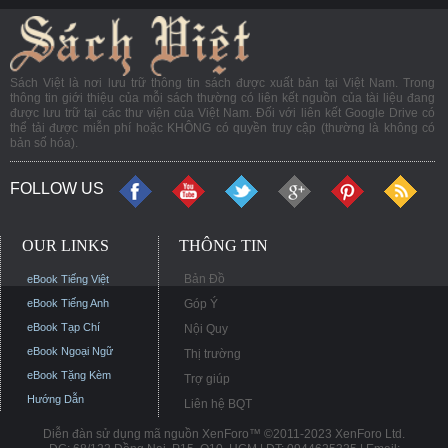
Sách Việt là nơi lưu trữ thông tin sách được xuất bản tại Việt Nam. Trong
thông tin giới thiệu của mỗi sách thường có liên kết nguồn của tài liệu đang
được lưu trữ tại các thư viện của Việt Nam. Đối với liên kết Google Drive có
thể tải được miễn phí hoặc KHÔNG có quyền truy cập (thường là không có
bản số hóa).
FOLLOW US
OUR LINKS
THÔNG TIN
Bản Đồ
eBook Tiếng Việt
eBook Tiếng Anh
Góp Ý
eBook Tạp Chí
Nội Quy
eBook Ngoại Ngữ
Thị trường
eBook Tặng Kèm
Trợ giúp
Hướng Dẫn
Liên hệ BQT
Diễn đàn sử dụng mã nguồn XenForo™ ©2011-2023 XenForo Ltd.