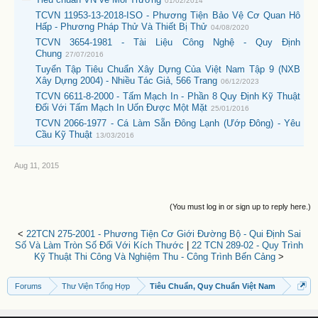
01/02/2014
TCVN 11953-13-2018-ISO - Phương Tiện Bảo Vệ Cơ Quan Hô
Hấp - Phương Pháp Thử Và Thiết Bị Thử
04/08/2020
TCVN 3654-1981 - Tài Liệu Công Nghệ - Quy Định
Chung
27/07/2016
Tuyển Tập Tiêu Chuẩn Xây Dựng Của Việt Nam Tập 9 (NXB
Xây Dựng 2004) - Nhiều Tác Giả, 566 Trang
06/12/2023
TCVN 6611-8-2000 - Tấm Mạch In - Phần 8 Quy Định Kỹ Thuật
Đối Với Tấm Mạch In Uốn Được Một Mặt
25/01/2016
TCVN 2066-1977 - Cá Làm Sẵn Đông Lạnh (Ướp Đông) - Yêu
Cầu Kỹ Thuật
13/03/2016
Aug 11, 2015
(You must log in or sign up to reply here.)
<
22TCN 275-2001 - Phương Tiện Cơ Giới Đường Bộ - Qui Định Sai
Số Và Làm Tròn Số Đối Với Kích Thước
|
22 TCN 289-02 - Quy Trình
Kỹ Thuật Thi Công Và Nghiệm Thu - Công Trình Bến Cảng
>
Forums
Thư Viện Tổng Hợp
Tiêu Chuẩn, Quy Chuẩn Việt Nam