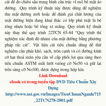
cát để đo chiều sâu trung bình cấu trúc vĩ mô bề mặt áo
đường. .Quy trình kỹ thuật này được dùng để nghiệm
thu mặt đường mới hoặc để đánh giá chất lượng của
mặt đường hiện đang khai thác có lớp phủ mặt là bê
tông nhựa hoặc bê tông xi măng. Quy trình kỹ thuật
này thay thế quy trình 22TCN 65-84 “Quy trình thí
nghiệm xác định độ nhám của mặt đường bằng phương
pháp rắc cát”. Vật liệu cát tiêu chuẩn dùng để thử
nghiệm cần phải khô, sạch, tròn cạnh và có đường kính
cỡ hạt thoả mãn yêu cầu về cấp phối lọt qua sàng theo
tiêu chuẩn ASTM mắt lưới vuông cỡ No50 và giữ lại
trên sàng cỡ No100, được đựng trong hộp kín.
Link Download
ebook có trong tuyển tập
DVD
Tiêu Chuẩn Xây
Dựng
http://www.mt.gov.vn/Images/TieuChuanNganh/715
_22TCN278-2001.pdf