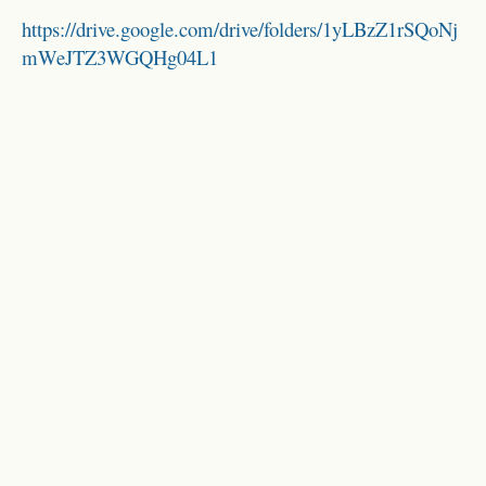
https://drive.google.com/drive/folders/1yLBzZ1rSQoNj
mWeJTZ3WGQHg04L1