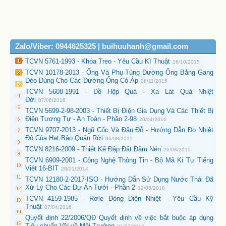
Zalo/Viber: 0944625325 | buihuuhanh@gmail.com
TCVN 5761-1993 - Khóa Treo - Yêu Cầu Kĩ Thuật
16/10/2015
TCVN 10178-2013 - Ống Và Phụ Tùng Đường Ống Bằng Gang
Dẻo Dùng Cho Các Đường Ống Có Áp
06/11/2015
TCVN 5608-1991 - Đồ Hộp Quả - Xa Lát Quả Nhiệt
Đới
07/06/2016
TCVN 5699-2-98-2003 - Thiết Bị Điện Gia Dụng Và Các Thiết Bị
Điện Tương Tự - An Toàn - Phần 2-98
20/04/2016
TCVN 9707-2013 - Ngũ Cốc Và Đậu Đỗ - Hướng Dẫn Đo Nhiệt
Độ Của Hạt Bảo Quản Rời
06/08/2015
TCVN 8216-2009 - Thiết Kế Đập Đất Đầm Nén
26/08/2015
TCVN 6909-2001 - Công Nghệ Thông Tin - Bộ Mã Kí Tự Tiếng
Việt 16-BIT
28/01/2014
TCVN 12180-2-2017-ISO - Hướng Dẫn Sử Dụng Nước Thải Đã
Xử Lý Cho Các Dự Án Tưới - Phần 2
12/08/2018
TCVN 4159-1985 - Rơle Dòng Điện Nhiệt - Yêu Cầu Kỹ
Thuật
07/04/2016
Quyết định 22/2006/QĐ Quyết định về việc bắt buộc áp dụng
Tiêu chuẩn VN về Môi Trường