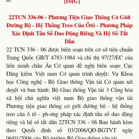
22TCN 336-06 - Phương Tiện Giao Thông Cơ Giới
Đường Bộ - Hệ Thống Treo Của Ôtô - Phương Pháp
Xác Định Tần Số Dao Động Riêng Và Hệ Số Tắt
Dần
22 TCN 336 - 06 được biên soạn trên cơ sở tiêu chuẩn
Trung Quốc GB/T 4783-1984 và chỉ thị 97/27/EC của
liên minh châu Âu Cơ quan đề nghị biên soạn: Cục
Đăng kiểm Việt nam Cơ quan trình duyệt: Vụ Khoa
học Công nghệ - Bộ Giao thông Vận tải Cơ quan xét
duyệt và ban hành: Bộ Giao thông Vận tải 3 Cộng hòa
xã hội chủ nghĩa việt nam Bộ giao thông vận tải
Phương tiện giao thông cơ giới đường bộ - hệ thống
treo của ô tô - ph-ơng pháp xác định tần số dao động
riêng và hệ số tắt dần 22TCN 336 - 06 Ban hành kèm
theo Quyết định số 03/2006/QĐ-BGTVT ngày
06/01/2006 của Bộ trưởng Bộ Giao thông vận tải .