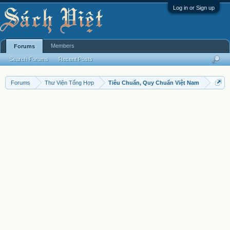
Log in or Sign up
Members
Forums
Search Forums
Recent Posts
Forums
Thư Viện Tổng Hợp
Tiêu Chuẩn, Quy Chuẩn Việt Nam