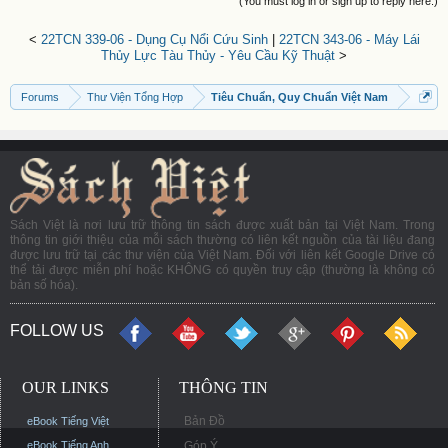
(You must log in or sign up to reply here.)
<
22TCN 339-06 - Dụng Cụ Nổi Cứu Sinh
|
22TCN 343-06 - Máy Lái
Thủy Lực Tàu Thủy - Yêu Cầu Kỹ Thuật
>
Forums
Thư Viện Tổng Hợp
Tiêu Chuẩn, Quy Chuẩn Việt Nam
Sách Việt là nơi lưu trữ thông tin sách được xuất bản tại Việt Nam. Trong
thông tin giới thiệu của mỗi sách thường có liên kết nguồn của tài liệu đang
được lưu trữ tại các thư viện của Việt Nam. Đối với liên kết Google Drive có
thể tải được miễn phí hoặc KHÔNG có quyền truy cập (thường là không có
bản số hóa).
FOLLOW US
OUR LINKS
THÔNG TIN
Bản Đồ
eBook Tiếng Việt
eBook Tiếng Anh
Góp Ý