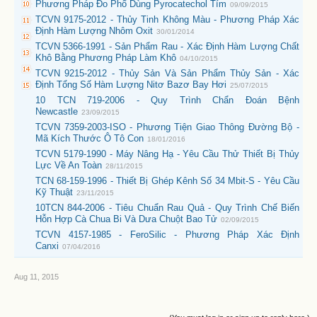
Phương Pháp Đo Phổ Dùng Pyrocatechol Tím
09/09/2015
TCVN 9175-2012 - Thủy Tinh Không Màu - Phương Pháp Xác
Định Hàm Lượng Nhôm Oxit
30/01/2014
TCVN 5366-1991 - Sản Phẩm Rau - Xác Định Hàm Lượng Chất
Khô Bằng Phương Pháp Làm Khô
04/10/2015
TCVN 9215-2012 - Thủy Sản Và Sản Phẩm Thủy Sản - Xác
Định Tổng Số Hàm Lượng Nitơ Bazơ Bay Hơi
25/07/2015
10 TCN 719-2006 - Quy Trình Chẩn Đoán Bệnh
Newcastle
23/09/2015
TCVN 7359-2003-ISO - Phương Tiện Giao Thông Đường Bộ -
Mã Kích Thước Ô Tô Con
18/01/2016
TCVN 5179-1990 - Máy Nâng Hạ - Yêu Cầu Thử Thiết Bị Thủy
Lực Về An Toàn
28/11/2015
TCN 68-159-1996 - Thiết Bị Ghép Kênh Số 34 Mbit-S - Yêu Cầu
Kỹ Thuật
23/11/2015
10TCN 844-2006 - Tiêu Chuẩn Rau Quả - Quy Trình Chế Biến
Hỗn Hợp Cà Chua Bi Và Dưa Chuột Bao Tử
02/09/2015
TCVN 4157-1985 - FeroSilic - Phương Pháp Xác Định
Canxi
07/04/2016
Aug 11, 2015