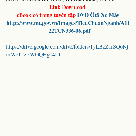
Link Download
eBook có trong tuyển tập
DVD
Ôtô Xe Máy
http://www.mt.gov.vn/Images/TieuChuanNganh/A11
_22TCN336-06.pdf
https://drive.google.com/drive/folders/1yLBzZ1rSQoNj
mWeJTZ3WGQHg04L1