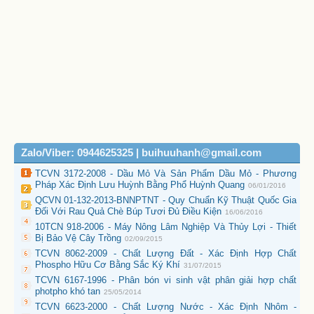
Zalo/Viber: 0944625325 | buihuuhanh@gmail.com
TCVN 3172-2008 - Dầu Mỏ Và Sản Phẩm Dầu Mỏ - Phương
Pháp Xác Định Lưu Huỳnh Bằng Phổ Huỳnh Quang
06/01/2016
QCVN 01-132-2013-BNNPTNT - Quy Chuẩn Kỹ Thuật Quốc Gia
Đối Với Rau Quả Chè Búp Tươi Đủ Điều Kiện
16/06/2016
10TCN 918-2006 - Máy Nông Lâm Nghiệp Và Thủy Lợi - Thiết
Bị Bảo Vệ Cây Trồng
02/09/2015
TCVN 8062-2009 - Chất Lượng Đất - Xác Định Hợp Chất
Phospho Hữu Cơ Bằng Sắc Ký Khí
31/07/2015
TCVN 6167-1996 - Phân bón vi sinh vật phân giải hợp chất
photpho khó tan
25/05/2014
TCVN 6623-2000 - Chất Lượng Nước - Xác Định Nhôm -