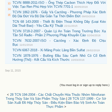
TCVN 8888-2011-ISO - Ống Thép Cacbon Thích Hợp Đối Với
Việc Tạo Ren Phù Hợp Với TCVN 7701-1
30/05/2016
TCVN 1862-1976 - Giấy Và Cactông - Phương Pháp Xác Định
Độ Dài Đứt Và Độ Dài Giãn Tại Thời Điểm Đứt
09/03/2016
TCN 68 143-2000 - Thiết Bị Điện Thoại Không Dây (Loại Kéo
Dài Thuê Bao) - Yêu Cầu Kỹ Thuật
22/11/2015
TCVN 3718-2-2007 - Quản Lý An Toàn Trong Trường Bức Xạ
Tần Số Rađio - Phần 2 Phương Pháp Khuyến Cáo
02/04/2016
TCVN 7632-2007-ISO - Cáctông - Xác Định Độ Chịu
Bục
11/01/2016
TCVN 6067-2018 - Xi Măng Poóc Lăng Bền Sulfat
28/02/2019
TCVN 1878-1976 - Bulông Đầu Sáu Cạnh Nhỏ Có Cổ Định
Hướng (Thô) - Kết Cấu Và Kích Thước
10/03/2016
Sep 11, 2015
(You must log in or sign up to reply here.)
<
28 TCN 194-2004 - Các Chất Chuyển Hóa Thuộc Nhóm Nitrofuran
Trong Thủy Sản Và Sản Phẩm Thủy Sản
|
28 TCN 137-1999 - Cơ Sở
Sản Xuất Đồ Hộp Thủy Sản - Ðiều Kiện Đảm Bảo Vệ Sinh An Toàn
Thực Phẩm
>