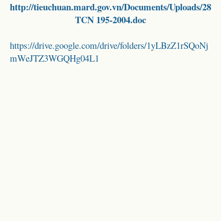
http://tieuchuan.mard.gov.vn/Documents/Uploads/28
TCN 195-2004.doc
https://drive.google.com/drive/folders/1yLBzZ1rSQoNj
mWeJTZ3WGQHg04L1