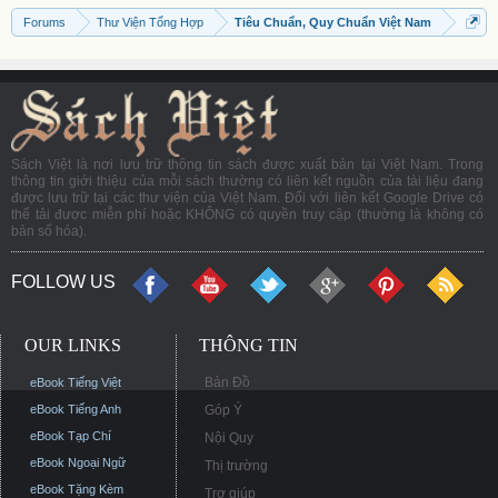
Forums
Thư Viện Tổng Hợp
Tiêu Chuẩn, Quy Chuẩn Việt Nam
Sách Việt là nơi lưu trữ thông tin sách được xuất bản tại Việt Nam. Trong
thông tin giới thiệu của mỗi sách thường có liên kết nguồn của tài liệu đang
được lưu trữ tại các thư viện của Việt Nam. Đối với liên kết Google Drive có
thể tải được miễn phí hoặc KHÔNG có quyền truy cập (thường là không có
bản số hóa).
FOLLOW US
OUR LINKS
THÔNG TIN
Bản Đồ
eBook Tiếng Việt
eBook Tiếng Anh
Góp Ý
eBook Tạp Chí
Nội Quy
eBook Ngoại Ngữ
Thị trường
eBook Tặng Kèm
Trợ giúp