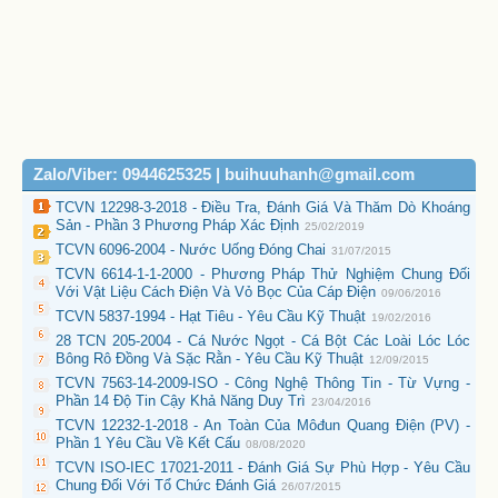
Zalo/Viber: 0944625325 | buihuuhanh@gmail.com
TCVN 12298-3-2018 - Điều Tra, Đánh Giá Và Thăm Dò Khoáng
Sản - Phần 3 Phương Pháp Xác Định
25/02/2019
TCVN 6096-2004 - Nước Uống Đóng Chai
31/07/2015
TCVN 6614-1-1-2000 - Phương Pháp Thử Nghiệm Chung Đối
Với Vật Liệu Cách Điện Và Vỏ Bọc Của Cáp Điện
09/06/2016
TCVN 5837-1994 - Hạt Tiêu - Yêu Cầu Kỹ Thuật
19/02/2016
28 TCN 205-2004 - Cá Nước Ngọt - Cá Bột Các Loài Lóc Lóc
Bông Rô Đồng Và Sặc Rằn - Yêu Cầu Kỹ Thuật
12/09/2015
TCVN 7563-14-2009-ISO - Công Nghệ Thông Tin - Từ Vựng -
Phần 14 Độ Tin Cậy Khả Năng Duy Trì
23/04/2016
TCVN 12232-1-2018 - An Toàn Của Môđun Quang Điện (PV) -
Phần 1 Yêu Cầu Về Kết Cấu
08/08/2020
TCVN ISO-IEC 17021-2011 - Đánh Giá Sự Phù Hợp - Yêu Cầu
Chung Đối Với Tổ Chức Đánh Giá
26/07/2015