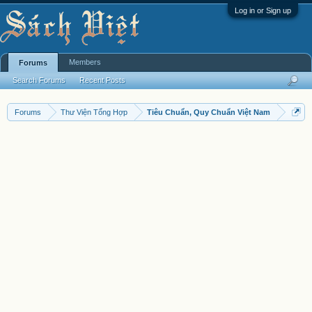
Log in or Sign up
Members
Forums
Search Forums
Recent Posts
Forums
Thư Viện Tổng Hợp
Tiêu Chuẩn, Quy Chuẩn Việt Nam