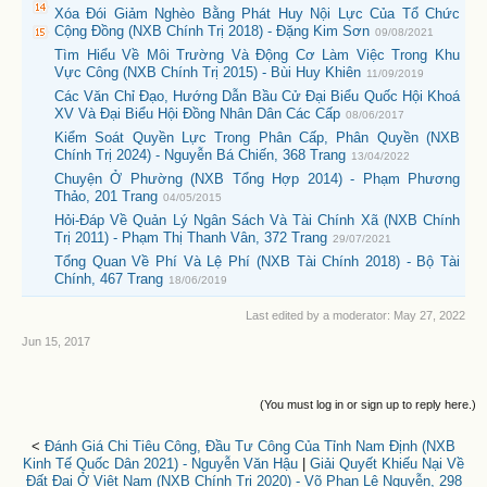
Xóa Đói Giảm Nghèo Bằng Phát Huy Nội Lực Của Tổ Chức
Cộng Đồng (NXB Chính Trị 2018) - Đặng Kim Sơn
09/08/2021
Tìm Hiểu Về Môi Trường Và Động Cơ Làm Việc Trong Khu
Vực Công (NXB Chính Trị 2015) - Bùi Huy Khiên
11/09/2019
Các Văn Chỉ Đạo, Hướng Dẫn Bầu Cử Đại Biểu Quốc Hội Khoá
XV Và Đại Biểu Hội Đồng Nhân Dân Các Cấp
08/06/2017
Kiểm Soát Quyền Lực Trong Phân Cấp, Phân Quyền (NXB
Chính Trị 2024) - Nguyễn Bá Chiến, 368 Trang
13/04/2022
Chuyện Ở Phường (NXB Tổng Hợp 2014) - Phạm Phương
Thảo, 201 Trang
04/05/2015
Hỏi-Đáp Về Quản Lý Ngân Sách Và Tài Chính Xã (NXB Chính
Trị 2011) - Phạm Thị Thanh Vân, 372 Trang
29/07/2021
Tổng Quan Về Phí Và Lệ Phí (NXB Tài Chính 2018) - Bộ Tài
Chính, 467 Trang
18/06/2019
Last edited by a moderator:
May 27, 2022
Jun 15, 2017
(You must log in or sign up to reply here.)
<
Đánh Giá Chi Tiêu Công, Đầu Tư Công Của Tỉnh Nam Định (NXB
Kinh Tế Quốc Dân 2021) - Nguyễn Văn Hậu
|
Giải Quyết Khiếu Nại Về
Đất Đai Ở Việt Nam (NXB Chính Trị 2020) - Võ Phan Lê Nguyễn, 298