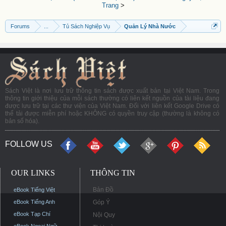
Trang
>
Forums
...
Tủ Sách Nghiệp Vụ
Quản Lý Nhà Nước
Sách Việt là nơi lưu trữ thông tin sách được xuất bản tại Việt Nam. Trong
thông tin giới thiệu của mỗi sách thường có liên kết nguồn của tài liệu đang
được lưu trữ tại các thư viện của Việt Nam. Đối với liên kết Google Drive có
thể tải được miễn phí hoặc KHÔNG có quyền truy cập (thường là không có
bản số hóa).
FOLLOW US
OUR LINKS
THÔNG TIN
Bản Đồ
eBook Tiếng Việt
eBook Tiếng Anh
Góp Ý
eBook Tạp Chí
Nội Quy