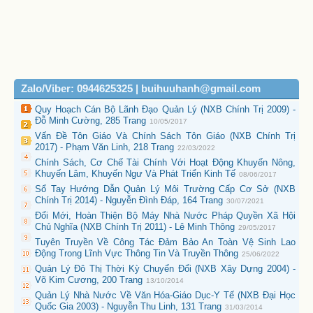
Zalo/Viber: 0944625325 | buihuuhanh@gmail.com
Quy Hoạch Cán Bộ Lãnh Đạo Quản Lý (NXB Chính Trị 2009) -
Đỗ Minh Cường, 285 Trang
10/05/2017
Vấn Đề Tôn Giáo Và Chính Sách Tôn Giáo (NXB Chính Trị
2017) - Phạm Văn Linh, 218 Trang
22/03/2022
Chính Sách, Cơ Chế Tài Chính Với Hoạt Động Khuyến Nông,
Khuyến Lâm, Khuyến Ngư Và Phát Triển Kinh Tế
08/06/2017
Sổ Tay Hướng Dẫn Quản Lý Môi Trường Cấp Cơ Sở (NXB
Chính Trị 2014) - Nguyễn Đình Đáp, 164 Trang
30/07/2021
Đổi Mới, Hoàn Thiện Bộ Máy Nhà Nước Pháp Quyền Xã Hội
Chủ Nghĩa (NXB Chính Trị 2011) - Lê Minh Thông
29/05/2017
Tuyên Truyền Về Công Tác Đảm Bảo An Toàn Vệ Sinh Lao
Động Trong Lĩnh Vực Thông Tin Và Truyền Thông
25/06/2022
Quản Lý Đô Thị Thời Kỳ Chuyển Đổi (NXB Xây Dựng 2004) -
Võ Kim Cương, 200 Trang
13/10/2014
Quản Lý Nhà Nước Về Văn Hóa-Giáo Dục-Y Tế (NXB Đại Học
Quốc Gia 2003) - Nguyễn Thu Linh, 131 Trang
31/03/2014