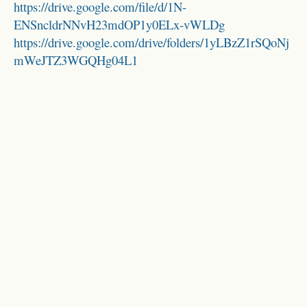
https://drive.google.com/file/d/1N-
ENSncldrNNvH23mdOP1y0ELx-vWLDg
https://drive.google.com/drive/folders/1yLBzZ1rSQoNj
mWeJTZ3WGQHg04L1