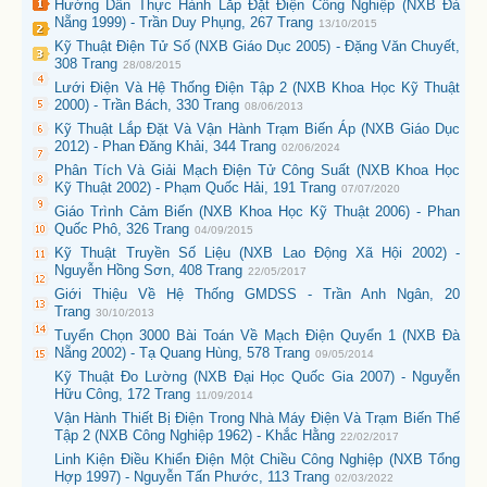
Hướng Dẫn Thực Hành Lắp Đặt Điện Công Nghiệp (NXB Đà
Nẵng 1999) - Trần Duy Phụng, 267 Trang
13/10/2015
Kỹ Thuật Điện Tử Số (NXB Giáo Dục 2005) - Đặng Văn Chuyết,
308 Trang
28/08/2015
Lưới Điện Và Hệ Thống Điện Tập 2 (NXB Khoa Học Kỹ Thuật
2000) - Trần Bách, 330 Trang
08/06/2013
Kỹ Thuật Lắp Đặt Và Vận Hành Trạm Biến Áp (NXB Giáo Dục
2012) - Phan Đăng Khải, 344 Trang
02/06/2024
Phân Tích Và Giải Mạch Điện Tử Công Suất (NXB Khoa Học
Kỹ Thuật 2002) - Phạm Quốc Hải, 191 Trang
07/07/2020
Giáo Trình Cảm Biến (NXB Khoa Học Kỹ Thuật 2006) - Phan
Quốc Phô, 326 Trang
04/09/2015
Kỹ Thuật Truyền Số Liệu (NXB Lao Động Xã Hội 2002) -
Nguyễn Hồng Sơn, 408 Trang
22/05/2017
Giới Thiệu Về Hệ Thống GMDSS - Trần Anh Ngân, 20
Trang
30/10/2013
Tuyển Chọn 3000 Bài Toán Về Mạch Điện Quyển 1 (NXB Đà
Nẵng 2002) - Tạ Quang Hùng, 578 Trang
09/05/2014
Kỹ Thuật Đo Lường (NXB Đại Học Quốc Gia 2007) - Nguyễn
Hữu Công, 172 Trang
11/09/2014
Vận Hành Thiết Bị Điện Trong Nhà Máy Điện Và Trạm Biến Thế
Tập 2 (NXB Công Nghiệp 1962) - Khắc Hằng
22/02/2017
Linh Kiện Điều Khiển Điện Một Chiều Công Nghiệp (NXB Tổng
Hợp 1997) - Nguyễn Tấn Phước, 113 Trang
02/03/2022