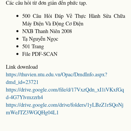
Các câu hỏi từ đơn giản đến phức tạp.
500 Câu Hỏi Đáp Về Thực Hành Sửa Chữa
Máy Điện Và Động Cơ Điện
NXB Thanh Niên 2008
Tạ Nguyễn Ngọc
501 Trang
File PDF-SCAN
Link download
https://thuvien.ntu.edu.vn/Opac/DmdInfo.aspx?
dmd_id=23721
https://drive.google.com/file/d/17VxzQdn_xI1iVKxfGq
d-4G7Ylvmzzrh4
https://drive.google.com/drive/folders/1yLBzZ1rSQoNj
mWeJTZ3WGQHg04L1