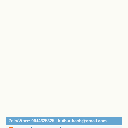
Zalo/Viber: 0944625325 | buihuuhanh@gmail.com