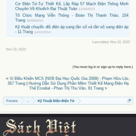
Cơ Điện Tử-Tự Thiết Kế, Lắp Ráp 57 Mạch Điện Thông Minh
Chuyên Về Khuếch Đại Thuật Toán
21/03/2015
Tổ Chức Mạng Viễn Thông - Đoàn Thị Thanh Thảo, 154
Trang
26/09/2013
Kỹ thuật chuyển đổi điện áp sang tần số và tần số sang điện áp
- 11 Trang
14/10/2014
Last edited:
Nov 22, 2023
Nov 22, 2023
(You must log in or sign up to reply here.)
<
Vi Điều Khiển MCS (NXB Đại Học Quốc Gia 2009) - Phạm Hữu Lộc,
357 Trang
|
Hướng Dẫn Sử Dụng Phần Mềm Thiết Kế Mạng Điện Hạ
Thế Ecodial - Phan Thị Thu Vân, 91 Trang
>
Forums
...
Kỹ Thuật Điện-Điện Tử