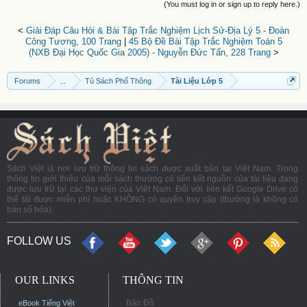
(You must log in or sign up to reply here.)
<
Giải Đáp Câu Hỏi & Bài Tập Trắc Nghiệm Lịch Sử-Địa Lý 5 - Đoàn
Công Tương, 100 Trang
|
45 Bộ Đề Bài Tập Trắc Nghiệm Toán 5
(NXB Đại Học Quốc Gia 2005) - Nguyễn Đức Tấn, 228 Trang
>
Forums
...
Tủ Sách Phổ Thông
Tài Liệu Lớp 5
Sách Việt là nơi lưu trữ thông tin sách được xuất bản tại Việt Nam. Trong
thông tin giới thiệu của mỗi sách thường có liên kết nguồn của tài liệu đang
được lưu trữ tại các thư viện của Việt Nam. Đối với liên kết Google Drive có
thể tải được miễn phí hoặc KHÔNG có quyền truy cập (thường là không có
bản số hóa).
FOLLOW US
OUR LINKS
THÔNG TIN
Bản Đồ
eBook Tiếng Việt