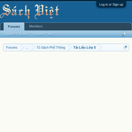
Log in or Sign up
Members
Forums
Search Forums
Recent Posts
Forums
...
Tủ Sách Phổ Thông
Tài Liệu Lớp 5