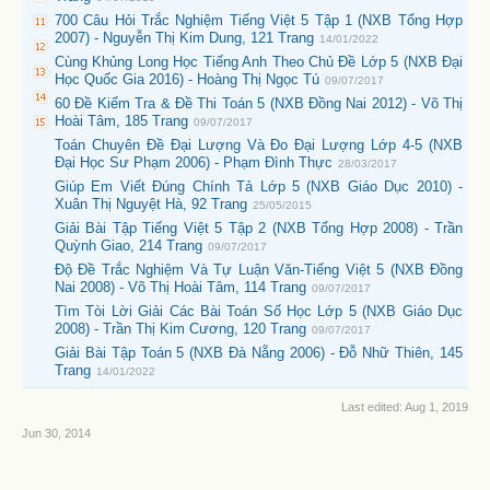
700 Câu Hỏi Trắc Nghiệm Tiếng Việt 5 Tập 1 (NXB Tổng Hợp
2007) - Nguyễn Thị Kim Dung, 121 Trang
14/01/2022
Cùng Khủng Long Học Tiếng Anh Theo Chủ Đề Lớp 5 (NXB Đại
Học Quốc Gia 2016) - Hoàng Thị Ngọc Tú
09/07/2017
60 Đề Kiểm Tra & Đề Thi Toán 5 (NXB Đồng Nai 2012) - Võ Thị
Hoài Tâm, 185 Trang
09/07/2017
Toán Chuyên Đề Đại Lượng Và Đo Đại Lượng Lớp 4-5 (NXB
Đại Học Sư Phạm 2006) - Phạm Đình Thực
28/03/2017
Giúp Em Viết Đúng Chính Tả Lớp 5 (NXB Giáo Dục 2010) -
Xuân Thị Nguyệt Hà, 92 Trang
25/05/2015
Giải Bài Tập Tiếng Việt 5 Tập 2 (NXB Tổng Hợp 2008) - Trần
Quỳnh Giao, 214 Trang
09/07/2017
Độ Đề Trắc Nghiệm Và Tự Luận Văn-Tiếng Việt 5 (NXB Đồng
Nai 2008) - Võ Thị Hoài Tâm, 114 Trang
09/07/2017
Tìm Tòi Lời Giải Các Bài Toán Số Học Lớp 5 (NXB Giáo Dục
2008) - Trần Thị Kim Cương, 120 Trang
09/07/2017
Giải Bài Tập Toán 5 (NXB Đà Nẵng 2006) - Đỗ Nhữ Thiên, 145
Trang
14/01/2022
Last edited:
Aug 1, 2019
Jun 30, 2014