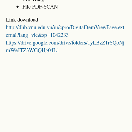
File PDF-SCAN
Link download
http://dlib.vnu.edu.vn/iii/cpro/DigitalItemViewPage.ext
ernal?lang=vie&sp=1042233
https://drive.google.com/drive/folders/1yLBzZ1rSQoNj
mWeJTZ3WGQHg04L1