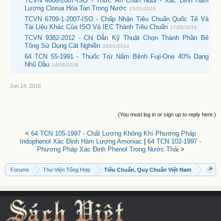
TCVN 4806-2007-ISO - Thức Ăn Chăn Nuôi - Xác Định Hàm
Lượng Clorua Hòa Tan Trong Nước
15/01/2016
TCVN 6709-1-2007-ISO - Chấp Nhận Tiêu Chuẩn Quốc Tế Và
Tài Liệu Khác Của ISO Và IEC Thành Tiêu Chuẩn
17/05/2016
TCVN 9382-2012 - Chỉ Dẫn Kỹ Thuật Chọn Thành Phần Bê
Tông Sử Dụng Cát Nghiền
29/01/2014
64 TCN 55-1991 - Thuốc Trừ Nấm Bệnh Fuji-One 40% Dạng
Nhũ Dầu
14/06/2016
Jun 14, 2016
(You must log in or sign up to reply here.)
<
64 TCN 105-1997 - Chất Lượng Không Khí Phương Pháp
Indophenol Xác Định Hàm Lượng Amoniac
|
64 TCN 102-1997 -
Phương Pháp Xác Định Phenol Trong Nước Thải
>
Forums
Thư Viện Tổng Hợp
Tiêu Chuẩn, Quy Chuẩn Việt Nam