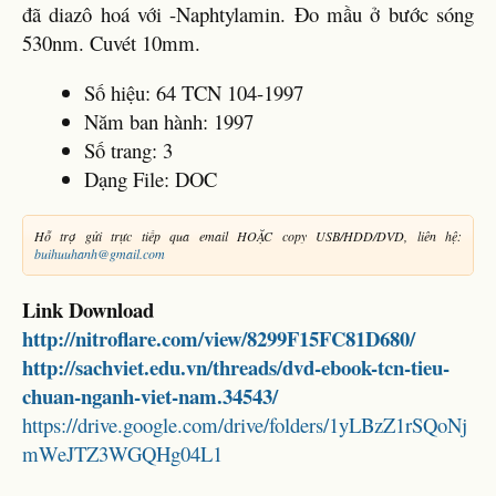
đã diazô hoá với -Naphtylamin. Đo mầu ở bước sóng
530nm. Cuvét 10mm.
Số hiệu: 64 TCN 104-1997
Năm ban hành: 1997
Số trang: 3
Dạng File: DOC
Hỗ trợ gửi trực tiếp qua email HOẶC copy USB/HDD/DVD, liên hệ:
buihuuhanh@gmail.com
Link Download
http://nitroflare.com/view/8299F15FC81D680/
http://sachviet.edu.vn/threads/dvd-ebook-tcn-tieu-
chuan-nganh-viet-nam.34543/
https://drive.google.com/drive/folders/1yLBzZ1rSQoNj
mWeJTZ3WGQHg04L1