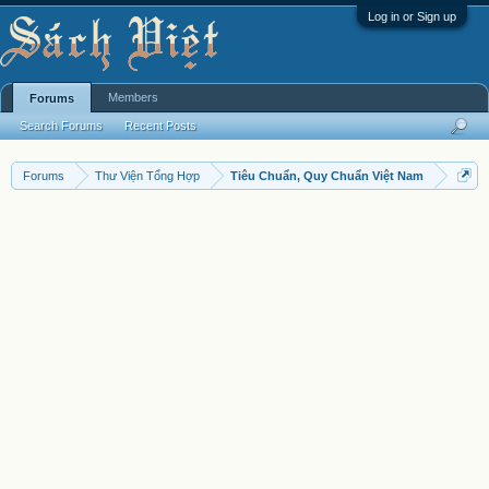
Log in or Sign up
Members
Forums
Search Forums
Recent Posts
Forums
Thư Viện Tổng Hợp
Tiêu Chuẩn, Quy Chuẩn Việt Nam