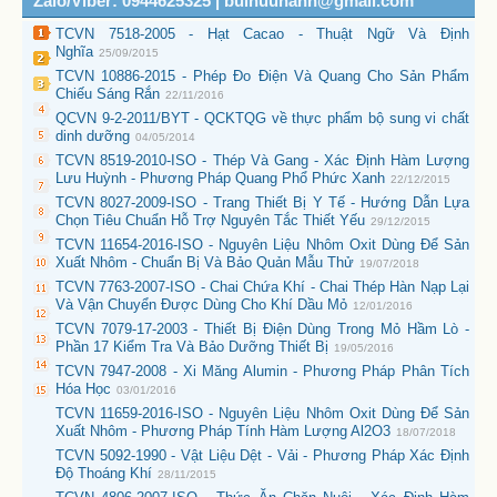
Zalo/Viber: 0944625325 | buihuuhanh@gmail.com
TCVN 7518-2005 - Hạt Cacao - Thuật Ngữ Và Định
Nghĩa
25/09/2015
TCVN 10886-2015 - Phép Đo Điện Và Quang Cho Sản Phẩm
Chiếu Sáng Rắn
22/11/2016
QCVN 9-2-2011/BYT - QCKTQG về thực phẩm bộ sung vi chất
dinh dưỡng
04/05/2014
TCVN 8519-2010-ISO - Thép Và Gang - Xác Định Hàm Lượng
Lưu Huỳnh - Phương Pháp Quang Phổ Phức Xanh
22/12/2015
TCVN 8027-2009-ISO - Trang Thiết Bị Y Tế - Hướng Dẫn Lựa
Chọn Tiêu Chuẩn Hỗ Trợ Nguyên Tắc Thiết Yếu
29/12/2015
TCVN 11654-2016-ISO - Nguyên Liệu Nhôm Oxit Dùng Để Sản
Xuất Nhôm - Chuẩn Bị Và Bảo Quản Mẫu Thử
19/07/2018
TCVN 7763-2007-ISO - Chai Chứa Khí - Chai Thép Hàn Nạp Lại
Và Vận Chuyển Được Dùng Cho Khí Dầu Mỏ
12/01/2016
TCVN 7079-17-2003 - Thiết Bị Điện Dùng Trong Mỏ Hầm Lò -
Phần 17 Kiểm Tra Và Bảo Dưỡng Thiết Bị
19/05/2016
TCVN 7947-2008 - Xi Măng Alumin - Phương Pháp Phân Tích
Hóa Học
03/01/2016
TCVN 11659-2016-ISO - Nguyên Liệu Nhôm Oxit Dùng Để Sản
Xuất Nhôm - Phương Pháp Tính Hàm Lượng Al2O3
18/07/2018
TCVN 5092-1990 - Vật Liệu Dệt - Vải - Phương Pháp Xác Định
Độ Thoáng Khí
28/11/2015