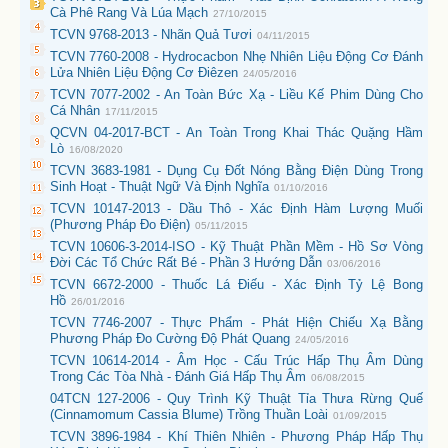
Cà Phê Rang Và Lúa Mạch
27/10/2015
TCVN 9768-2013 - Nhãn Quả Tươi
04/11/2015
TCVN 7760-2008 - Hydrocacbon Nhẹ Nhiên Liệu Động Cơ Đánh
Lửa Nhiên Liệu Động Cơ Điêzen
24/05/2016
TCVN 7077-2002 - An Toàn Bức Xạ - Liều Kế Phim Dùng Cho
Cá Nhân
17/11/2015
QCVN 04-2017-BCT - An Toàn Trong Khai Thác Quặng Hầm
Lò
16/08/2020
TCVN 3683-1981 - Dụng Cụ Đốt Nóng Bằng Điện Dùng Trong
Sinh Hoạt - Thuật Ngữ Và Định Nghĩa
01/10/2016
TCVN 10147-2013 - Dầu Thô - Xác Định Hàm Lượng Muối
(Phương Pháp Đo Điện)
05/11/2015
TCVN 10606-3-2014-ISO - Kỹ Thuật Phần Mềm - Hồ Sơ Vòng
Đời Các Tổ Chức Rất Bé - Phần 3 Hướng Dẫn
03/06/2016
TCVN 6672-2000 - Thuốc Lá Điếu - Xác Định Tỷ Lệ Bong
Hồ
26/01/2016
TCVN 7746-2007 - Thực Phẩm - Phát Hiện Chiếu Xạ Bằng
Phương Pháp Đo Cường Độ Phát Quang
24/05/2016
TCVN 10614-2014 - Âm Học - Cấu Trúc Hấp Thụ Âm Dùng
Trong Các Tòa Nhà - Đánh Giá Hấp Thụ Âm
06/08/2015
04TCN 127-2006 - Quy Trình Kỹ Thuật Tỉa Thưa Rừng Quế
(Cinnamomum Cassia Blume) Trồng Thuần Loài
01/09/2015
TCVN 3896-1984 - Khí Thiên Nhiên - Phương Pháp Hấp Thụ