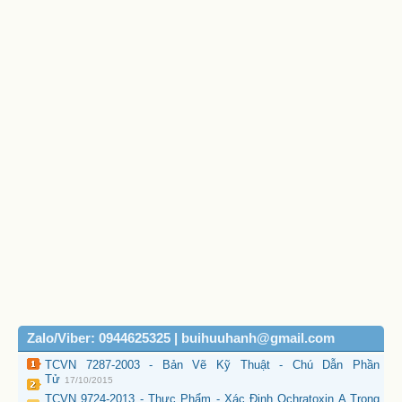
Zalo/Viber: 0944625325 | buihuuhanh@gmail.com
TCVN 7287-2003 - Bản Vẽ Kỹ Thuật - Chú Dẫn Phần
Tử
17/10/2015
TCVN 9724-2013 - Thực Phẩm - Xác Định Ochratoxin A Trong