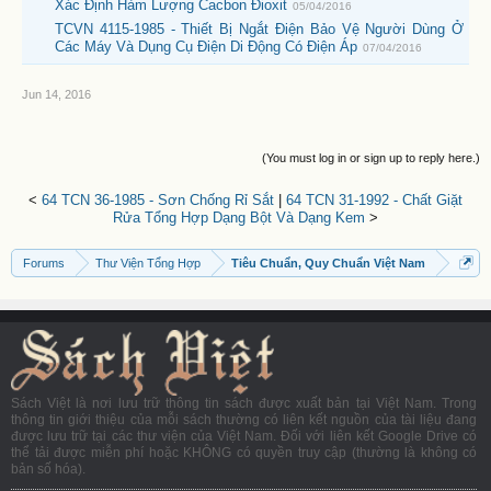
Xác Định Hàm Lượng Cacbon Đioxit
05/04/2016
TCVN 4115-1985 - Thiết Bị Ngắt Điện Bảo Vệ Người Dùng Ở
Các Máy Và Dụng Cụ Điện Di Động Có Điện Áp
07/04/2016
Jun 14, 2016
(You must log in or sign up to reply here.)
<
64 TCN 36-1985 - Sơn Chống Rỉ Sắt
|
64 TCN 31-1992 - Chất Giặt
Rửa Tổng Hợp Dạng Bột Và Dạng Kem
>
Forums
Thư Viện Tổng Hợp
Tiêu Chuẩn, Quy Chuẩn Việt Nam
Sách Việt là nơi lưu trữ thông tin sách được xuất bản tại Việt Nam. Trong
thông tin giới thiệu của mỗi sách thường có liên kết nguồn của tài liệu đang
được lưu trữ tại các thư viện của Việt Nam. Đối với liên kết Google Drive có
thể tải được miễn phí hoặc KHÔNG có quyền truy cập (thường là không có
bản số hóa).