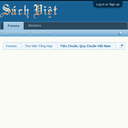
Log in or Sign up
Members
Forums
Search Forums
Recent Posts
Forums
Thư Viện Tổng Hợp
Tiêu Chuẩn, Quy Chuẩn Việt Nam