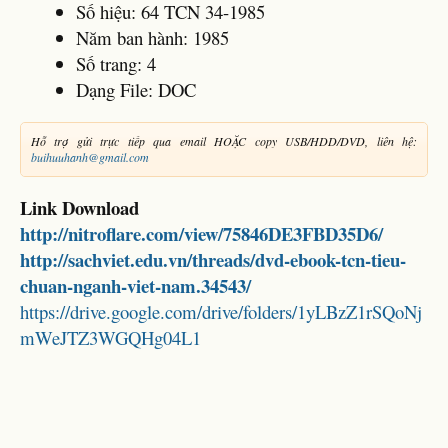
Số hiệu: 64 TCN 34-1985
Năm ban hành: 1985
Số trang: 4
Dạng File: DOC
Hỗ trợ gửi trực tiếp qua email HOẶC copy USB/HDD/DVD, liên hệ:
buihuuhanh@gmail.com
Link Download
http://nitroflare.com/view/75846DE3FBD35D6/
http://sachviet.edu.vn/threads/dvd-ebook-tcn-tieu-
chuan-nganh-viet-nam.34543/
https://drive.google.com/drive/folders/1yLBzZ1rSQoNj
mWeJTZ3WGQHg04L1