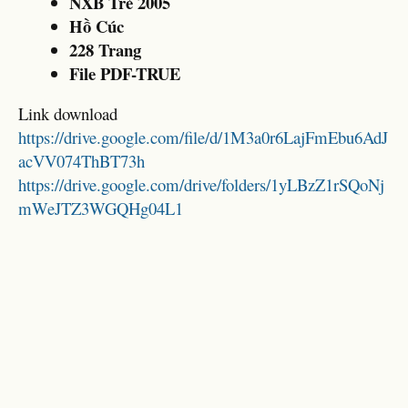
NXB Trẻ 2005
Hồ Cúc
228 Trang
File PDF-TRUE
Link download
https://drive.google.com/file/d/1M3a0r6LajFmEbu6AdJ
acVV074ThBT73h
https://drive.google.com/drive/folders/1yLBzZ1rSQoNj
mWeJTZ3WGQHg04L1