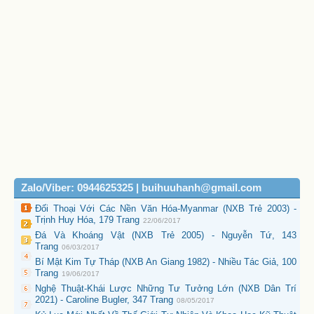
Zalo/Viber: 0944625325 | buihuuhanh@gmail.com
Đối Thoại Với Các Nền Văn Hóa-Myanmar (NXB Trẻ 2003) -
Trịnh Huy Hóa, 179 Trang
22/06/2017
Đá Và Khoáng Vật (NXB Trẻ 2005) - Nguyễn Tứ, 143
Trang
06/03/2017
Bí Mật Kim Tự Tháp (NXB An Giang 1982) - Nhiều Tác Giả, 100
Trang
19/06/2017
Nghệ Thuật-Khái Lược Những Tư Tưởng Lớn (NXB Dân Trí
2021) - Caroline Bugler, 347 Trang
08/05/2017