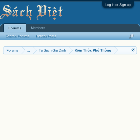
Log in or Sign up
Members
Forums
Search Forums
Recent Posts
Forums
...
Tủ Sách Gia Đình
Kiến Thức Phổ Thông