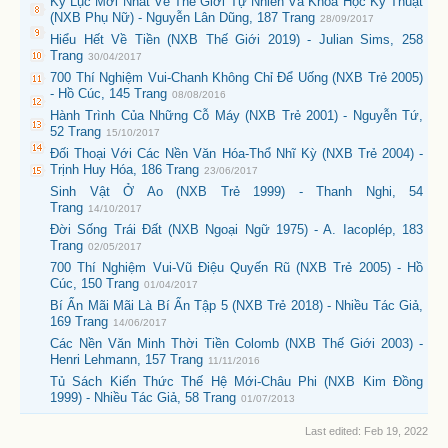
Kỷ Lục Mới Nhất Về Thế Giới Tự Nhiên Và Khoa Học Kỹ Thuật
(NXB Phụ Nữ) - Nguyễn Lân Dũng, 187 Trang
28/09/2017
Hiểu Hết Về Tiền (NXB Thế Giới 2019) - Julian Sims, 258
Trang
30/04/2017
700 Thí Nghiệm Vui-Chanh Không Chỉ Để Uống (NXB Trẻ 2005)
- Hồ Cúc, 145 Trang
08/08/2016
Hành Trình Của Những Cỗ Máy (NXB Trẻ 2001) - Nguyễn Tứ,
52 Trang
15/10/2017
Đối Thoại Với Các Nền Văn Hóa-Thổ Nhĩ Kỳ (NXB Trẻ 2004) -
Trịnh Huy Hóa, 186 Trang
23/06/2017
Sinh Vật Ở Ao (NXB Trẻ 1999) - Thanh Nghi, 54
Trang
14/10/2017
Đời Sống Trái Đất (NXB Ngoại Ngữ 1975) - A. Iacoplép, 183
Trang
02/05/2017
700 Thí Nghiệm Vui-Vũ Điệu Quyến Rũ (NXB Trẻ 2005) - Hồ
Cúc, 150 Trang
01/04/2017
Bí Ẩn Mãi Mãi Là Bí Ẩn Tập 5 (NXB Trẻ 2018) - Nhiều Tác Giả,
169 Trang
14/06/2017
Các Nền Văn Minh Thời Tiền Colomb (NXB Thế Giới 2003) -
Henri Lehmann, 157 Trang
11/11/2016
Tủ Sách Kiến Thức Thế Hệ Mới-Châu Phi (NXB Kim Đồng
1999) - Nhiều Tác Giả, 58 Trang
01/07/2013
Last edited:
Feb 19, 2022