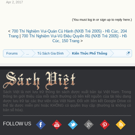
Apr 2, 2017
(You must log in or sign up to reply here.)
<
700 Thí Nghiệm Vui-Quán Củ Hành (NXB Trẻ 2005) - Hồ Cúc, 204
Trang
|
700 Thí Nghiệm Vui-Vũ Điệu Quyến Rũ (NXB Trẻ 2005) - Hồ
Cúc, 150 Trang
>
Forums
...
Tủ Sách Gia Đình
Kiến Thức Phổ Thông
Sách Việt là nơi lưu trữ thông tin sách được xuất bản tại Việt Nam. Trong
thông tin giới thiệu của mỗi sách thường có liên kết nguồn của tài liệu đang
được lưu trữ tại các thư viện của Việt Nam. Đối với liên kết Google Drive có
thể tải được miễn phí hoặc KHÔNG có quyền truy cập (thường là không có
bản số hóa).
FOLLOW US