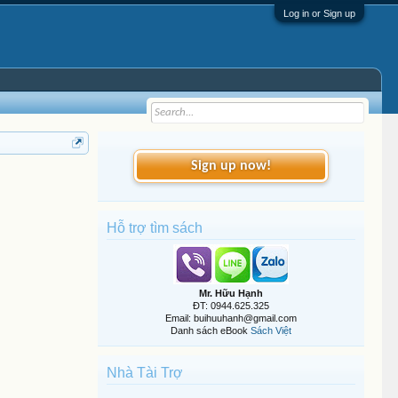
Log in or Sign up
Sign up now!
Hỗ trợ tìm sách
Mr. Hữu Hạnh
ĐT: 0944.625.325
Email: buihuuhanh@gmail.com
Danh sách eBook
Sách Việt
Nhà Tài Trợ