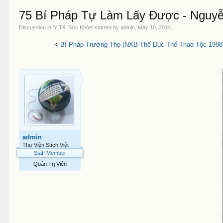
75 Bí Pháp Tự Làm Lấy Được - Nguyễ
Discussion in '
Y Tế, Sức Khỏe
' started by
admin
,
May 10, 2014
.
<
Bí Pháp Trường Thọ (NXB Thể Dục Thể Thao Tộc 1998)
admin
Thư Viện Sách Việt
Staff Member
Quản Trị Viên