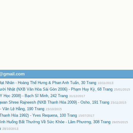
h@gmail.com
Hạt Nhân - Hoàng Thế Hưng & Phan Anh Tuấn, 30 Trang
10/11/2013
ời Nhật (NXB Văn Hóa Sài Gòn 2006) - Phạm Huy Kỳ, 68 Trang
25/01/2015
Y Học 2008) - Bạch Sĩ Minh, 242 Trang
31/12/2017
wan Shree Rajneesh (NXB Thanh Hóa 2009) - Osho, 191 Trang
23/11/2015
- Văn Lệ Hằng, 190 Trang
15/10/2015
hanh Hóa 1992) - Yves Requena, 100 Trang
15/07/2017
Tình Huống Bất Thường Về Sức Khỏe - Lâm Phương, 308 Trang
29/05/2015
u
28/10/2013