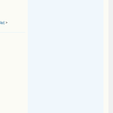
ập]
>