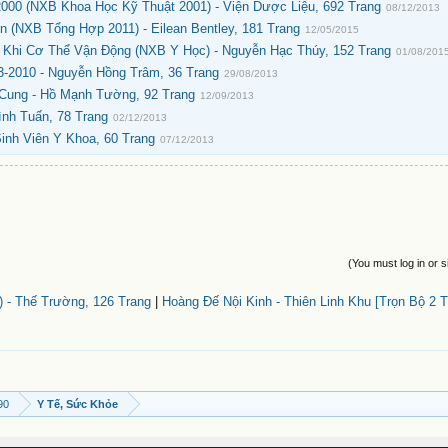
000 (NXB Khoa Học Kỹ Thuật 2001) - Viện Dược Liệu, 692 Trang
08/12/2013
(NXB Tổng Hợp 2011) - Eilean Bentley, 181 Trang
12/05/2015
c Khi Cơ Thể Vận Động (NXB Y Học) - Nguyễn Hạc Thúy, 152 Trang
01/08/201
-2010 - Nguyễn Hồng Trâm, 36 Trang
29/08/2013
Cung - Hồ Mạnh Tường, 92 Trang
12/09/2013
ình Tuấn, 78 Trang
02/12/2013
nh Viên Y Khoa, 60 Trang
07/12/2013
(You must log in or s
 - Thế Trường, 126 Trang
|
Hoàng Đế Nội Kinh - Thiên Linh Khu [Trọn Bộ 2 T
90
Y Tế, Sức Khỏe