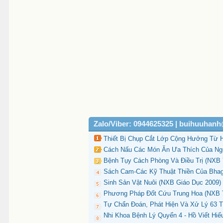
Zalo/Viber: 0944625325 | buihuuhan
Thiết Bị Chụp Cắt Lớp Cộng Hưởng Từ 
Cách Nấu Các Món Ăn Ưa Thích Của Ngư
Bệnh Tụy Cách Phòng Và Điều Trị (NXB 
Sách Cam-Các Kỹ Thuật Thiền Của Bhag
Sinh Sản Vật Nuôi (NXB Giáo Dục 2009) 
Phương Pháp Đốt Cứu Trung Hoa (NXB T
Tự Chẩn Đoán, Phát Hiện Và Xử Lý 63 
Nhi Khoa Bệnh Lý Quyển 4 - Hồ Viết Hiế