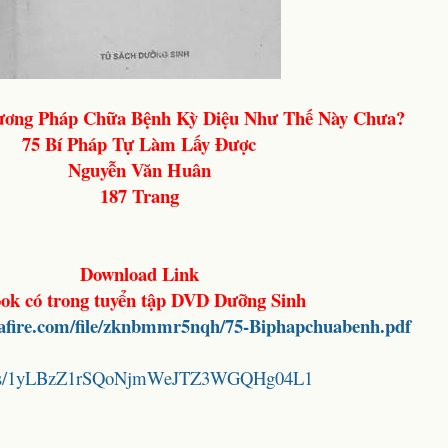
ương Pháp Chữa Bệnh
Kỳ Diệu
Như Thế Này Chưa?
75 Bí Pháp Tự Làm Lấy Được
Nguyễn Văn Huân
187 Trang
Download Link
ok có trong tuyển tập DVD Dưỡng Sinh
afire.com/file/zknbmmr5nqh/75-Biphapchuabenh.pdf
folders/1yLBzZ1rSQoNjmWeJTZ3WGQHg04L1