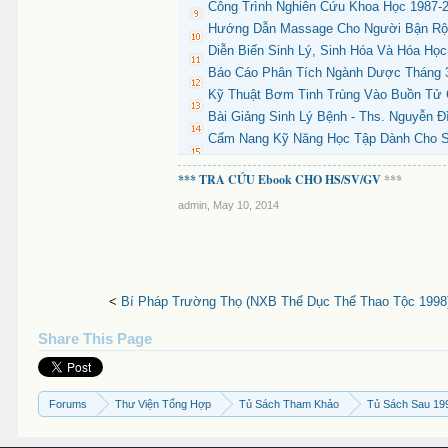
Công Trình Nghiên Cứu Khoa Học 1987-2
Hướng Dẫn Massage Cho Người Bận Rộn 
Diễn Biến Sinh Lý, Sinh Hóa Và Hóa Họ
Báo Cáo Phân Tích Ngành Dược Tháng 3
Kỹ Thuật Bơm Tinh Trùng Vào Buồn Tử 
Bài Giảng Sinh Lý Bệnh - Ths. Nguyễn Đ
Cẩm Nang Kỹ Năng Học Tập Dành Cho Si
*** TRA CỨU Ebook CHO HS/SV/GV
***
admin
,
May 10, 2014
<
Bí Pháp Trường Thọ (NXB Thể Dục Thể Thao Tộc 1998)
Share This Page
Forums
Thư Viện Tổng Hợp
Tủ Sách Tham Khảo
Tủ Sách Sau 19