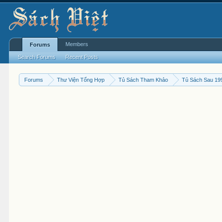
Members
Forums
Search Forums
Recent Posts
Forums
Thư Viện Tổng Hợp
Tủ Sách Tham Khảo
Tủ Sách Sau 19