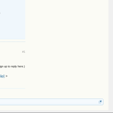
5
#1
ign up to reply here.)
ập]
>