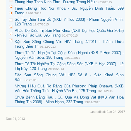
Thang Hay Theo Kinh Thư - Dương Trọng Hiếu
14/08/2015
Triệu Chứng Học Nội Khoa - Bs. Nguyễn Đình Tuấn, 599
Trang
31/08/2013
Sổ Tay Điện Tâm Đồ (NXB Y Học 2003) - Phạm Nguyễn Vinh,
128 Trang
17/07/2015
Phác Đồ Điều Trị Sản-Phụ Khoa (NXB Đại Học Quốc Gia 2015)
- Nhiều Tác Giả, 396 Trang
09/07/2015
Đặc San Sống Chung Với HIV Tháng 4/2011 - Thách Thức
Trong Điều Trị
08/12/2013
Thực Tế Tốt Nghiệp Tại Cộng Đồng Ngoại (NXB Y Học 2007) -
Nguyễn Văn Sửu, 190 Trang
28/10/2013
Thực Tế Tốt Nghiệp Tại Cộng Đồng Sản (NXB Y Học 2007) - Lê
Thị Bẩy, 120 Trang
28/10/2013
Đặc San Sống Chung Với HIV Số 8 - Sức Khoẻ Sinh
Sản
08/12/2013
Những Hiệu Quả Rõ Ràng Của Phương Pháp Ohsawa (NXB
Văn Hóa Thông Tin) - Huỳnh Văn Ba, 175 Trang
16/01/2015
Chữa Bệnh Bằng Rau , Củ, Quả Và Động Vật (NXB Văn Hóa
Thông Tin 2008) - Minh Hạnh, 232 Trang
23/01/2015
Last edited:
Jan 24, 2017
Dec 24, 2013