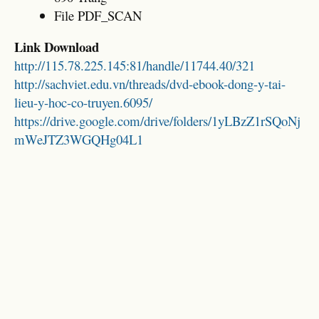
File PDF_SCAN
Link Download
http://115.78.225.145:81/handle/11744.40/321
http://sachviet.edu.vn/threads/dvd-ebook-dong-y-tai-
lieu-y-hoc-co-truyen.6095/
https://drive.google.com/drive/folders/1yLBzZ1rSQoNj
mWeJTZ3WGQHg04L1