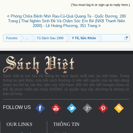
(You must log in or sign up to reply here.)
<
Phòng Chữa Bệnh Nhờ Rau-Củ-Quả Quang Ta - Quốc Đương, 280
Trang
|
Thai Nghén Sinh Đẻ Và Chăm Sóc Em Bé (NXB Thanh Niên
2000) - Lê Hoàng Phương, 351 Trang
>
Forums
...
Tủ Sách Sau 1990
Y Tế, Sức Khỏe
Sách Việt là nơi lưu trữ thông tin sách được xuất bản tại Việt Nam. Trong
thông tin giới thiệu của mỗi sách thường có liên kết nguồn của tài liệu đang
được lưu trữ tại các thư viện của Việt Nam. Đối với liên kết Google Drive có
thể tải được miễn phí hoặc KHÔNG có quyền truy cập (thường là không có
bản số hóa).
FOLLOW US
OUR LINKS
THÔNG TIN