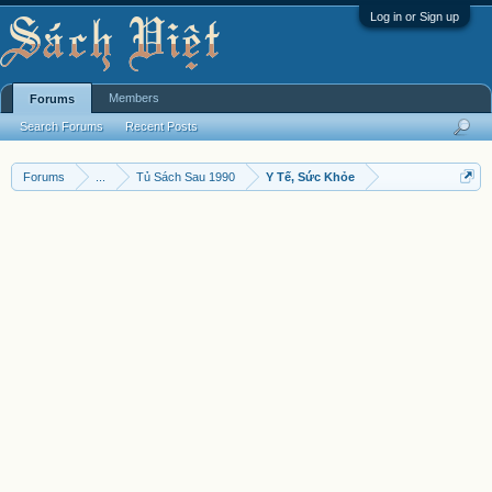
Log in or Sign up
Members
Forums
Search Forums
Recent Posts
Forums
...
Tủ Sách Sau 1990
Y Tế, Sức Khỏe