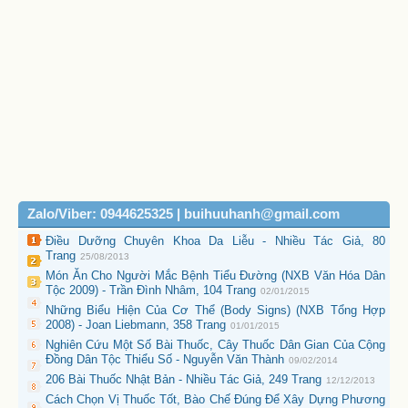
Zalo/Viber: 0944625325 | buihuuhanh@gmail.com
Điều Dưỡng Chuyên Khoa Da Liễu - Nhiều Tác Giả, 80
Trang
25/08/2013
Món Ăn Cho Người Mắc Bệnh Tiểu Đường (NXB Văn Hóa Dân
Tộc 2009) - Trần Đình Nhâm, 104 Trang
02/01/2015
Những Biểu Hiện Của Cơ Thể (Body Signs) (NXB Tổng Hợp
2008) - Joan Liebmann, 358 Trang
01/01/2015
Nghiên Cứu Một Số Bài Thuốc, Cây Thuốc Dân Gian Của Cộng
Đồng Dân Tộc Thiểu Số - Nguyễn Văn Thành
09/02/2014
206 Bài Thuốc Nhật Bản - Nhiều Tác Giả, 249 Trang
12/12/2013
Cách Chọn Vị Thuốc Tốt, Bào Chế Đúng Để Xây Dựng Phương