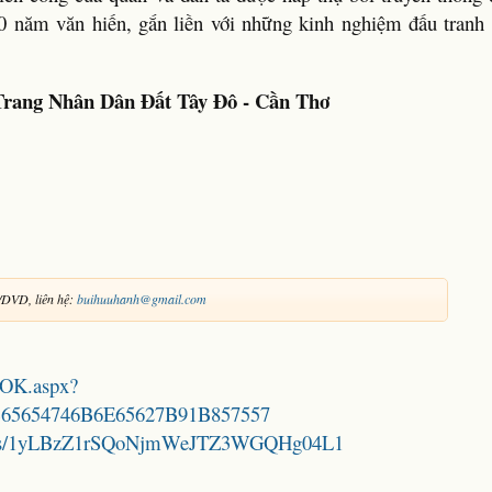
000 năm văn hiến, gắn liền với những kinh nghiệm đấu tranh
rang Nhân Dân Đất Tây Đô - Cần Thơ
DVD, liên hệ:
buihuuhanh@gmail.com
OOK.aspx?
65654746B6E65627B91B857557
folders/1yLBzZ1rSQoNjmWeJTZ3WGQHg04L1