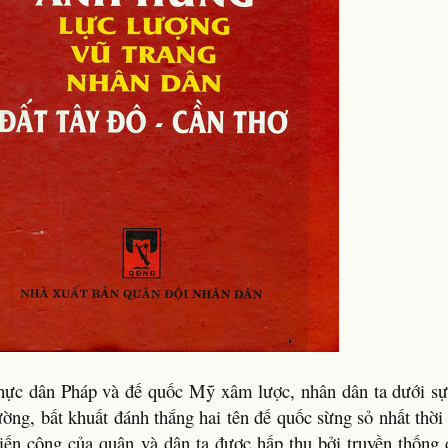
thực dân Pháp và đế quốc Mỹ xâm lược, nhân dân ta dưới sự
g, bất khuất đánh thắng hai tên đế quốc sừng sỏ nhất thời 
iến công của quân và dân ta được hấp thụ bởi truyền thống