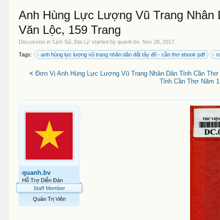
Anh Hùng Lực Lượng Vũ Trang Nhân D
Văn Lộc, 159 Trang
Discussion in '
Lịch Sử, Địa Lý
' started by
quanh.bv
,
Nov 28, 2017
.
Tags:
anh hùng lực lượng vũ trang nhân dân đất tây đô - cần thơ ebook pdf
n
<
Đơn Vị Anh Hùng Lực Lượng Vũ Trang Nhân Dân Tỉnh Cần Thơ 
Tỉnh Cần Thơ Năm 19
quanh.bv
Hỗ Trợ Diễn Đàn
Staff Member
Quản Trị Viên