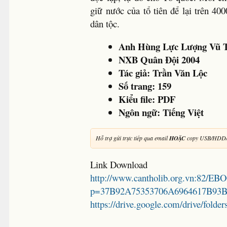
giữ nước của tổ tiên để lại trên 4
dân tộc.
Anh Hùng Lực Lượng Vũ T
NXB Quân Đội 2004
Tác giả:
Trần Văn Lộc
Số trang:
159
Kiểu file: PDF
Ngôn ngữ: Tiếng Việt
Hỗ trợ gửi trực tiếp qua email
HOẶC
copy USB/HDD/
Link Download
http://www.cantholib.org.vn:82/EB
p=37B92A75353706A6964617B93B
https://drive.google.com/drive/