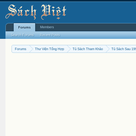
Members
Forums
Search Forums
Recent Posts
Forums
Thư Viện Tổng Hợp
Tủ Sách Tham Khảo
Tủ Sách Sau 19