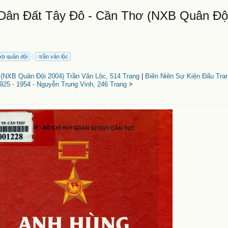
ân Đất Tây Đô - Cần Thơ (NXB Quân Đội
xb quân đội
trần văn lộc
(NXB Quân Đội 2004) Trần Văn Lộc, 514 Trang
|
Biên Niên Sự Kiện Đấu Tr
25 - 1954 - Nguyễn Trung Vinh, 246 Trang
>