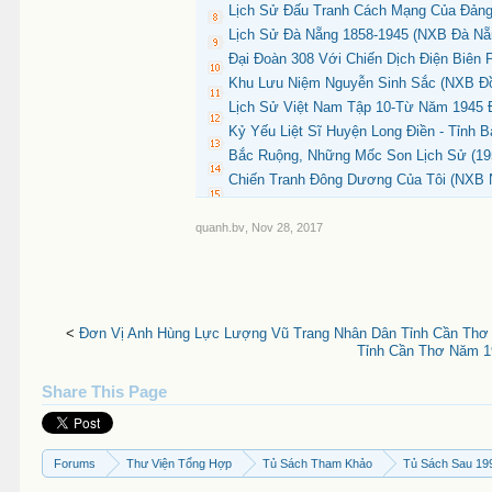
Lịch Sử Đấu Tranh Cách Mạng Của Đảng 
Lịch Sử Đà Nẵng 1858-1945 (NXB Đà Nẵn
Đại Đoàn 308 Với Chiến Dịch Điện Biên
Khu Lưu Niệm Nguyễn Sinh Sắc (NXB Đồn
Lịch Sử Việt Nam Tập 10-Từ Năm 1945 
Kỷ Yếu Liệt Sĩ Huyện Long Điền - Tỉnh 
Bắc Ruộng, Những Mốc Son Lịch Sử (195
Chiến Tranh Đông Dương Của Tôi (NXB No
quanh.bv
,
Nov 28, 2017
<
Đơn Vị Anh Hùng Lực Lượng Vũ Trang Nhân Dân Tỉnh Cần Thơ 
Tỉnh Cần Thơ Năm 19
Share This Page
Forums
Thư Viện Tổng Hợp
Tủ Sách Tham Khảo
Tủ Sách Sau 19