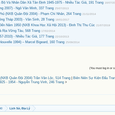
Bộ Và Nhân Dân Xã Tân Định 1945-1975 - Nhiều Tác Giả, 191 Trang
16/07/2
g 2007) - Ngô Văn Minh, 337 Trang
25/07/2013
 Phủ (NXB Quân Đội 2004) - Phạm Chí Nhân, 264 Trang
21/11/2014
g Tháp 2003) - Vân Sinh, 28 Trang
18/01/2017
Đến Năm 1950 (NXB Khoa Học Xã Hội 2013) - Đinh Thị Thu Cúc
21/07/2019
Bà Rịa Vững Tàu, 568 Trang
17/02/2014
7-2010) - Nhiều Tác Giả, 177 Trang
22/10/2013
uvelle 1994) – Marcel Bigeard, 160 Trang
25/09/2014
(You must log in or s
(NXB Quân Đội 2004) Trần Văn Lộc, 514 Trang
|
Biên Niên Sự Kiện Đấu Tr
25 - 1954 - Nguyễn Trung Vinh, 246 Trang
>
90
Lịch Sử, Địa Lý