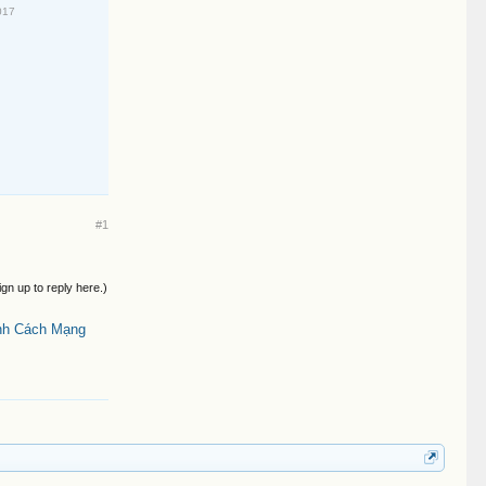
017
#1
ign up to reply here.)
anh Cách Mạng