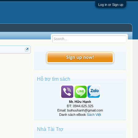
Log in or Sign up
Sign up now!
Hỗ trợ tìm sách
Mr. Hữu Hạnh
ĐT: 0944.625.325
Email: buihuuhanh@gmail.com
Danh sách eBook
Sách Việt
Nhà Tài Trợ