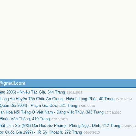
h@gmail.com
ng 2006) - Nhiều Tác Giả, 344 Trang
12/11/2017
 Long An Huyện Tân Châu An Giang - Huỳnh Long Phát, 40 Trang
22/11/2024
Quân Đội 2004) - Phạm Gia Đức, 521 Trang
15/01/2016
ăn Hoá Nổi Tiếng Ở Việt Nam - Đặng Việt Thủy, 343 Trang
17/08/2016
 Đoàn Văn Thông, 419 Trang
27/10/2013
Chất Lịch Sử (NXB Đại Học Sư Phạm) - Phùng Ngọc Đĩnh, 212 Trang
08/06/20
ọc Quốc Gia 1997) - Hồ Sỹ Khoách, 272 Trang
06/06/2015