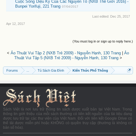
Cuộc Sống Diệu Kỳ Của Các Nguyên Tố (NXB Thế Giới 2016) -
Bunpei Yorifuji, 221 Trang
07/04/2017
Last edited:
Dec 25, 2017
Apr 12, 2017
(You must log in or sign up to reply here.)
<
Ảo Thuật Vui Tập 2 (NXB Trẻ 2009) - Nguyễn Hạnh, 130 Trang
|
Ảo
Thuật Vui Tập 5 (NXB Trẻ 2009) - Nguyễn Hạnh, 130 Trang
>
Forums
...
Tủ Sách Gia Đình
Kiến Thức Phổ Thông
Sách Việt là nơi lưu trữ thông tin sách được xuất bản tại Việt Nam. Trong
thông tin giới thiệu của mỗi sách thường có liên kết nguồn của tài liệu đang
được lưu trữ tại các thư viện của Việt Nam. Đối với liên kết Google Drive có
thể tải được miễn phí hoặc KHÔNG có quyền truy cập (thường là không có
bản số hóa).