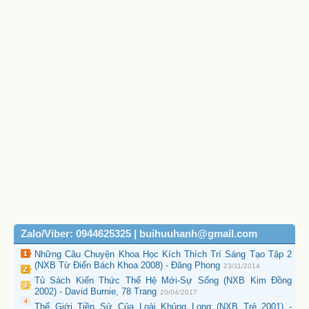
Zalo/Viber: 0944625325 | buihuuhanh@gmail.com
Những Câu Chuyện Khoa Học Kích Thích Trí Sáng Tạo Tập 2
(NXB Từ Điển Bách Khoa 2008) - Đăng Phong
23/11/2014
Tủ Sách Kiến Thức Thế Hệ Mới-Sự Sống (NXB Kim Đồng
2002) - David Burnie, 78 Trang
20/04/2017
Thế Giới Tiền Sử Của Loài Khủng Long (NXB Trẻ 2001) -