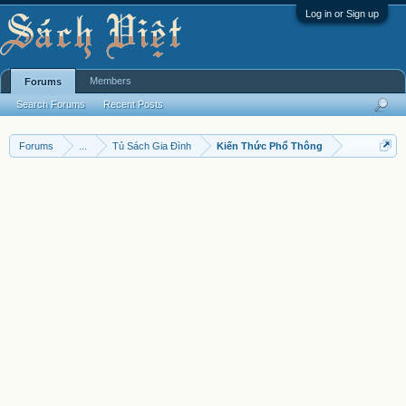
Log in or Sign up
Members
Forums
Search Forums
Recent Posts
Forums
...
Tủ Sách Gia Đình
Kiến Thức Phổ Thông