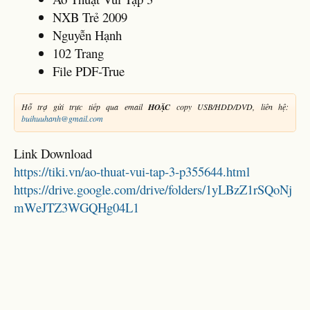
NXB Trẻ 2009
Nguyễn Hạnh
102 Trang
File PDF-True
Hỗ trợ gửi trực tiếp qua email
HOẶC
copy USB/HDD/DVD, liên hệ:
buihuuhanh@gmail.com
Link Download
https://tiki.vn/ao-thuat-vui-tap-3-p355644.html
https://drive.google.com/drive/folders/1yLBzZ1rSQoNj
mWeJTZ3WGQHg04L1