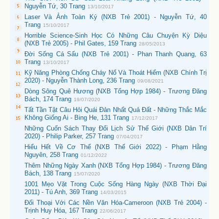
Nguyễn Tứ, 30 Trang
13/10/2017
Laser Và Ảnh Toàn Ký (NXB Trẻ 2001) - Nguyễn Tứ, 40
Trang
15/10/2017
Horrible Science-Sinh Học Có Những Câu Chuyện Kỳ Diệu
(NXB Trẻ 2005) - Phil Gates, 159 Trang
28/05/2013
Đời Sống Cá Sấu (NXB Trẻ 2001) - Phan Thanh Quang, 63
Trang
13/10/2017
Kỹ Năng Phòng Chống Cháy Nổ Và Thoát Hiểm (NXB Chính Trị
2020) - Nguyễn Thành Long, 236 Trang
09/08/2021
Dòng Sông Quê Hương (NXB Tổng Hợp 1984) - Trương Đăng
Bách, 174 Trang
19/07/2020
Tất Tần Tật Câu Hỏi Quái Đản Nhất Quả Đất - Những Thắc Mắc
Không Giống Ai - Bing He, 131 Trang
17/12/2017
Những Cuốn Sách Thay Đổi Lịch Sử Thế Giới (NXB Dân Trí
2020) - Philip Parker, 257 Trang
07/04/2017
Hiểu Hết Về Cơ Thể (NXB Thế Giới 2022) - Phạm Hằng
Nguyên, 258 Trang
01/12/2022
Thêm Những Ngày Xanh (NXB Tổng Hợp 1984) - Trương Đăng
Bách, 138 Trang
15/07/2020
1001 Mẹo Vặt Trong Cuộc Sống Hàng Ngày (NXB Thời Đại
2011) - Tú Anh, 369 Trang
14/03/2015
Đối Thoại Với Các Nền Văn Hóa-Cameroon (NXB Trẻ 2004) -
Trịnh Huy Hóa, 167 Trang
22/06/2017