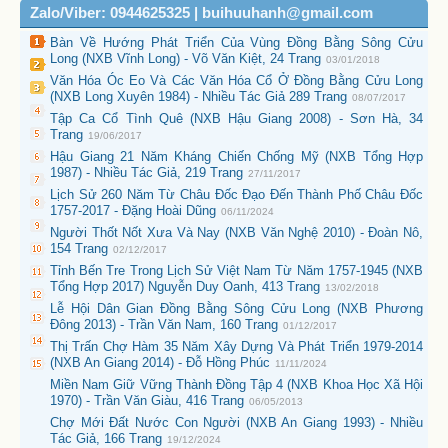
Zalo/Viber: 0944625325 | buihuuhanh@gmail.com
Bàn Về Hướng Phát Triển Của Vùng Đồng Bằng Sông Cửu
Long (NXB Vĩnh Long) - Võ Văn Kiệt, 24 Trang
03/01/2018
Văn Hóa Óc Eo Và Các Văn Hóa Cổ Ở Đồng Bằng Cửu Long
(NXB Long Xuyên 1984) - Nhiều Tác Giả 289 Trang
08/07/2017
Tập Ca Cổ Tình Quê (NXB Hậu Giang 2008) - Sơn Hà, 34
Trang
19/06/2017
Hậu Giang 21 Năm Kháng Chiến Chống Mỹ (NXB Tổng Hợp
1987) - Nhiều Tác Giả, 219 Trang
27/11/2017
Lịch Sử 260 Năm Từ Châu Đốc Đạo Đến Thành Phố Châu Đốc
1757-2017 - Đặng Hoài Dũng
06/11/2024
Người Thốt Nốt Xưa Và Nay (NXB Văn Nghệ 2010) - Đoàn Nô,
154 Trang
02/12/2017
Tỉnh Bến Tre Trong Lịch Sử Việt Nam Từ Năm 1757-1945 (NXB
Tổng Hợp 2017) Nguyễn Duy Oanh, 413 Trang
13/02/2018
Lễ Hội Dân Gian Đồng Bằng Sông Cửu Long (NXB Phương
Đông 2013) - Trần Văn Nam, 160 Trang
01/12/2017
Thị Trấn Chợ Hàm 35 Năm Xây Dựng Và Phát Triển 1979-2014
(NXB An Giang 2014) - Đỗ Hồng Phúc
11/11/2024
Miền Nam Giữ Vững Thành Đồng Tập 4 (NXB Khoa Học Xã Hội
1970) - Trần Văn Giàu, 416 Trang
06/05/2013
Chợ Mới Đất Nước Con Người (NXB An Giang 1993) - Nhiều
Tác Giả, 166 Trang
19/12/2024