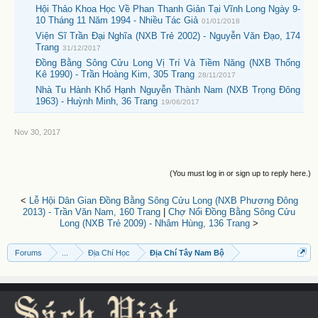
Hội Thảo Khoa Học Về Phan Thanh Giản Tại Vĩnh Long Ngày 9-
10 Tháng 11 Năm 1994 - Nhiều Tác Giả
01/01/2018
Viện Sĩ Trần Đại Nghĩa (NXB Trẻ 2002) - Nguyễn Văn Đạo, 174
Trang
31/12/2017
Đồng Bằng Sông Cửu Long Vị Trí Và Tiềm Năng (NXB Thống
Kê 1990) - Trần Hoàng Kim, 305 Trang
28/11/2017
Nhà Tu Hành Khổ Hạnh Nguyễn Thành Nam (NXB Trọng Đông
1963) - Huỳnh Minh, 36 Trang
19/06/2017
Nov 30, 2017
(You must log in or sign up to reply here.)
<
Lễ Hội Dân Gian Đồng Bằng Sông Cửu Long (NXB Phương Đông
2013) - Trần Văn Nam, 160 Trang
|
Chợ Nổi Đồng Bằng Sông Cửu
Long (NXB Trẻ 2009) - Nhâm Hùng, 136 Trang
>
Forums
...
Địa Chí Học
Địa Chí Tây Nam Bộ