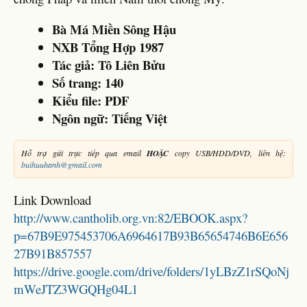
Bà Má Miền Sông Hậu
NXB Tổng Hợp 1987
Tác giả:
Tô Liên Bửu
Số trang:
140
Kiểu file: PDF
Ngôn ngữ: Tiếng Việt
Hỗ trợ gửi trực tiếp qua email
HOẶC
copy USB/HDD/DVD, liên hệ:
buihuuhanh@gmail.com
Link Download
http://www.cantholib.org.vn:82/EBOOK.aspx?
p=67B9E975453706A6964617B93B65654746B6E656
27B91B857557
https://drive.google.com/drive/folders/1yLBzZ1rSQoNj
mWeJTZ3WGQHg04L1