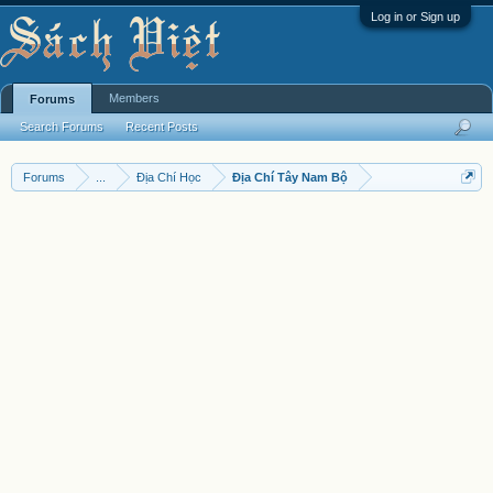
Log in or Sign up
Members
Forums
Search Forums
Recent Posts
Forums
...
Địa Chí Học
Địa Chí Tây Nam Bộ