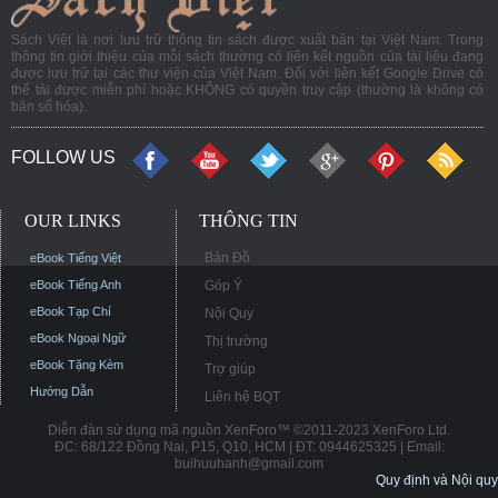
Sách Việt là nơi lưu trữ thông tin sách được xuất bản tại Việt Nam. Trong
thông tin giới thiệu của mỗi sách thường có liên kết nguồn của tài liệu đang
được lưu trữ tại các thư viện của Việt Nam. Đối với liên kết Google Drive có
thể tải được miễn phí hoặc KHÔNG có quyền truy cập (thường là không có
bản số hóa).
FOLLOW US
OUR LINKS
THÔNG TIN
Bản Đồ
eBook Tiếng Việt
eBook Tiếng Anh
Góp Ý
eBook Tạp Chí
Nội Quy
eBook Ngoại Ngữ
Thị trường
eBook Tặng Kèm
Trợ giúp
Hướng Dẫn
Liên hệ BQT
Diễn đàn sử dụng mã nguồn XenForo™ ©2011-2023 XenForo Ltd.
ĐC: 68/122 Đồng Nai, P15, Q10, HCM | ĐT: 0944625325 | Email:
buihuuhanh@gmail.com
Quy định và Nội quy