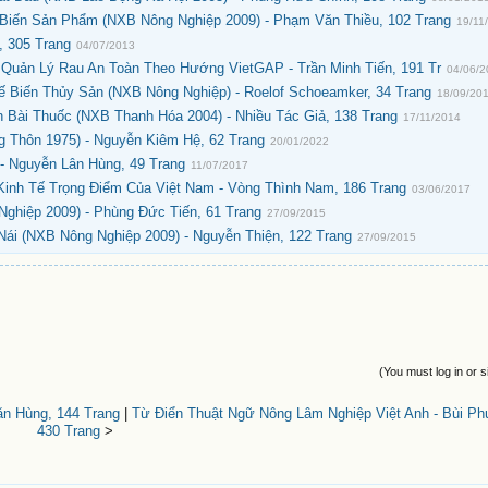
Biến Sản Phẩm (NXB Nông Nghiệp 2009) - Phạm Văn Thiều, 102 Trang
19/11
, 305 Trang
04/07/2013
Quản Lý Rau An Toàn Theo Hướng VietGAP - Trần Minh Tiến, 191 Tr
04/06/
 Biến Thủy Sản (NXB Nông Nghiệp) - Roelof Schoeamker, 34 Trang
18/09/20
Bài Thuốc (NXB Thanh Hóa 2004) - Nhiều Tác Giả, 138 Trang
17/11/2014
 Thôn 1975) - Nguyễn Kiêm Hệ, 62 Trang
20/01/2022
- Nguyễn Lân Hùng, 49 Trang
11/07/2017
Kinh Tế Trọng Điểm Của Việt Nam - Vòng Thình Nam, 186 Trang
03/06/2017
ghiệp 2009) - Phùng Đức Tiến, 61 Trang
27/09/2015
ái (NXB Nông Nghiệp 2009) - Nguyễn Thiện, 122 Trang
27/09/2015
(You must log in or s
ăn Hùng, 144 Trang
|
Từ Điển Thuật Ngữ Nông Lâm Nghiệp Việt Anh - Bùi P
430 Trang
>