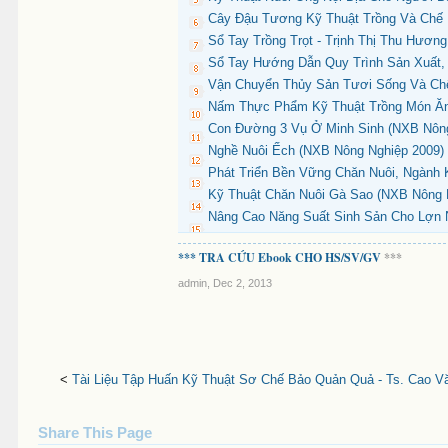
Cây Đậu Tương Kỹ Thuật Trồng Và Chế 
Sổ Tay Trồng Trọt - Trịnh Thị Thu Hương
Sổ Tay Hướng Dẫn Quy Trình Sản Xuất, 
Vận Chuyển Thủy Sản Tươi Sống Và Chế
Nấm Thực Phẩm Kỹ Thuật Trồng Món Ăn 
Con Đường 3 Vụ Ở Minh Sinh (NXB Nông
Nghề Nuôi Ếch (NXB Nông Nghiệp 2009) 
Phát Triển Bền Vững Chăn Nuôi, Ngành 
Kỹ Thuật Chăn Nuôi Gà Sao (NXB Nông N
Nâng Cao Năng Suất Sinh Sản Cho Lợn N
*** TRA CỨU Ebook CHO HS/SV/GV
***
admin
,
Dec 2, 2013
<
Tài Liệu Tập Huấn Kỹ Thuật Sơ Chế Bảo Quản Quả - Ts. Cao V
Share This Page