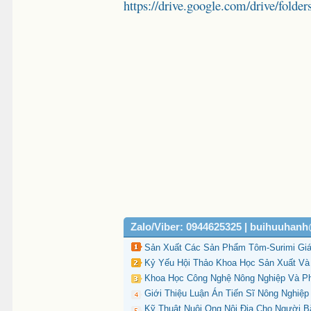
https://drive.google.com/drive/
Zalo/Viber: 0944625325 | buihuuhan
Sản Xuất Các Sản Phẩm Tôm-Surimi Giá T
Kỷ Yếu Hội Thảo Khoa Học Sản Xuất Và
Khoa Học Công Nghệ Nông Nghiệp Và Ph
Giới Thiệu Luận Án Tiến Sĩ Nông Nghiệp
Kỹ Thuật Nuôi Ong Nội Địa Cho Người B