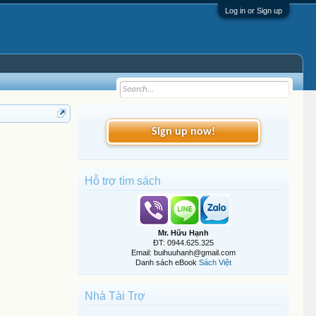
Log in or Sign up
Sign up now!
Hỗ trợ tìm sách
Mr. Hữu Hạnh
ĐT: 0944.625.325
Email: buihuuhanh@gmail.com
Danh sách eBook
Sách Việt
Nhà Tài Trợ