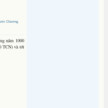
hước Chương,
hững năm 1000
0 TCN) và tới