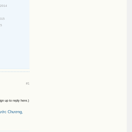
/2014
2015
15
#1
ign up to reply here.)
hước Chương,