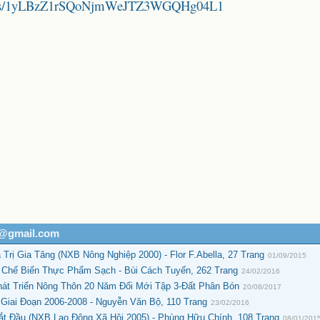
folders/1yLBzZ1rSQoNjmWeJTZ3WGQHg04L1
h@gmail.com
rị Gia Tăng (NXB Nông Nghiệp 2000) - Flor F.Abella, 27 Trang
01/09/2015
 Chế Biến Thực Phẩm Sạch - Bùi Cách Tuyến, 262 Trang
24/02/2016
át Triển Nông Thôn 20 Năm Đổi Mới Tập 3-Đất Phân Bón
20/08/2017
 Giai Đoạn 2006-2008 - Nguyễn Văn Bộ, 110 Trang
23/02/2016
ắt Đầu (NXB Lao Động Xã Hội 2005) - Phùng Hữu Chính, 108 Trang
08/01/201