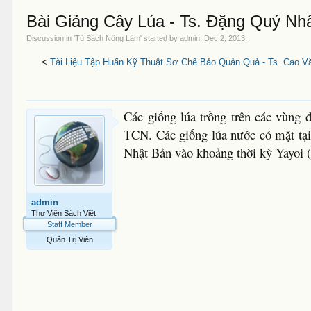
Bài Giảng Cây Lúa - Ts. Đặng Quý Nh
Discussion in '
Tủ Sách Nông Lâm
' started by
admin
,
Dec 2, 2013
.
<
Tài Liệu Tập Huấn Kỹ Thuật Sơ Chế Bảo Quản Quả - Ts. Cao V
Các giống lúa trồng trên các vùng
TCN. Các giống lúa nước có mặt tạ
Nhật Bản vào khoảng thời kỳ Yayoi
admin
Thư Viện Sách Việt
Staff Member
Quản Trị Viên