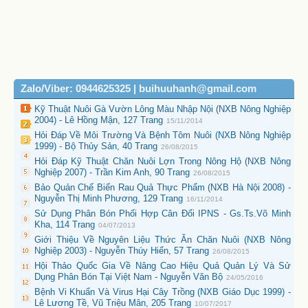
Zalo/Viber: 0944625325 | buihuuhanh@gmail.com
Kỹ Thuật Nuôi Gà Vườn Lông Màu Nhập Nội (NXB Nông Nghiệp
2004) - Lê Hồng Mận, 127 Trang
15/11/2014
Hỏi Đáp Về Môi Trường Và Bệnh Tôm Nuôi (NXB Nông Nghiệp
1999) - Bộ Thủy Sản, 40 Trang
26/08/2015
Hỏi Đáp Kỹ Thuật Chăn Nuôi Lợn Trong Nông Hộ (NXB Nông
Nghiệp 2007) - Trần Kim Anh, 90 Trang
26/08/2015
Bảo Quản Chế Biến Rau Quả Thực Phẩm (NXB Hà Nội 2008) -
Nguyễn Thị Minh Phương, 129 Trang
16/11/2014
Sử Dụng Phân Bón Phối Hợp Cân Đối IPNS - Gs.Ts.Võ Minh
Kha, 114 Trang
04/07/2013
Giới Thiệu Về Nguyên Liệu Thức Ăn Chăn Nuôi (NXB Nông
Nghiệp 2003) - Nguyễn Thúy Hiển, 57 Trang
26/08/2015
Hội Thảo Quốc Gia Về Nâng Cao Hiệu Quả Quản Lý Và Sử
Dụng Phân Bón Tại Việt Nam - Nguyễn Văn Bộ
24/05/2016
Bệnh Vi Khuẩn Và Virus Hại Cây Trồng (NXB Giáo Dục 1999) -
Lê Lương Tề, Vũ Triệu Mân, 205 Trang
10/07/2017