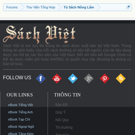
Forums
Thư Viện Tổng Hợp
Tủ Sách Nông Lâm
Sách Việt là nơi lưu trữ thông tin sách được xuất bản tại Việt Nam. Trong
thông tin giới thiệu của mỗi sách thường có liên kết nguồn của tài liệu đang
được lưu trữ tại các thư viện của Việt Nam. Đối với liên kết Google Drive có
thể tải được miễn phí hoặc KHÔNG có quyền truy cập (thường là không có
bản số hóa).
FOLLOW US
OUR LINKS
THÔNG TIN
Bản Đồ
eBook Tiếng Việt
eBook Tiếng Anh
Góp Ý
eBook Tạp Chí
Nội Quy
eBook Ngoại Ngữ
Thị trường
eBook Tặng Kèm