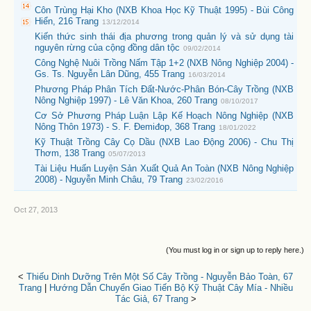
Côn Trùng Hại Kho (NXB Khoa Học Kỹ Thuật 1995) - Bùi Công
Hiển, 216 Trang
13/12/2014
Kiến thức sinh thái địa phương trong quản lý và sử dụng tài
nguyên rừng của cộng đồng dân tộc
09/02/2014
Công Nghệ Nuôi Trồng Nấm Tập 1+2 (NXB Nông Nghiệp 2004) -
Gs. Ts. Nguyễn Lân Dũng, 455 Trang
16/03/2014
Phương Pháp Phân Tích Đất-Nước-Phân Bón-Cây Trồng (NXB
Nông Nghiệp 1997) - Lê Văn Khoa, 260 Trang
08/10/2017
Cơ Sở Phương Pháp Luận Lập Kế Hoạch Nông Nghiệp (NXB
Nông Thôn 1973) - S. F. Đemiđop, 368 Trang
18/01/2022
Kỹ Thuật Trồng Cây Cọ Dầu (NXB Lao Động 2006) - Chu Thị
Thơm, 138 Trang
05/07/2013
Tài Liệu Huấn Luyện Sản Xuất Quả An Toàn (NXB Nông Nghiệp
2008) - Nguyễn Minh Châu, 79 Trang
23/02/2016
Oct 27, 2013
(You must log in or sign up to reply here.)
<
Thiếu Dinh Dưỡng Trên Một Số Cây Trồng - Nguyễn Bảo Toàn, 67
Trang
|
Hướng Dẫn Chuyển Giao Tiến Bộ Kỹ Thuật Cây Mía - Nhiều
Tác Giả, 67 Trang
>