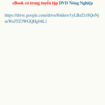
eBook có trong tuyển tập
DVD Nông Nghiệp
https://drive.google.com/drive/folders/1yLBzZ1rSQoNj
mWeJTZ3WGQHg04L1