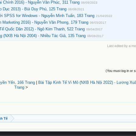
i Chính 2016) - Nguyễn Văn Phúc, 311 Trang
08/09/2023
 Dục 2013) - Bùi Duy Phú, 125 Trang
08/08/2021
ới SPSS for Windows - Nguyễn Minh Tuấn, 183 Trang
21/04/2022
h Marketing 2016) - Nguyễn Văn Phong, 179 Trang
06/05/2017
 Tế Quốc Dân 2012) - Ngô Kim Thanh, 522 Trang
09/04/2017
g (NXB Hà Nội 2004) - Nhiều Tác Giả, 135 Trang
08/08/2017
Last edited by a m
(You must log in or s
uyền Yến, 166 Trang
|
Bài Tập Kinh Tế Vi Mô (NXB Hà Nội 2022) - Lương Xu
Trang
>
nh Tế