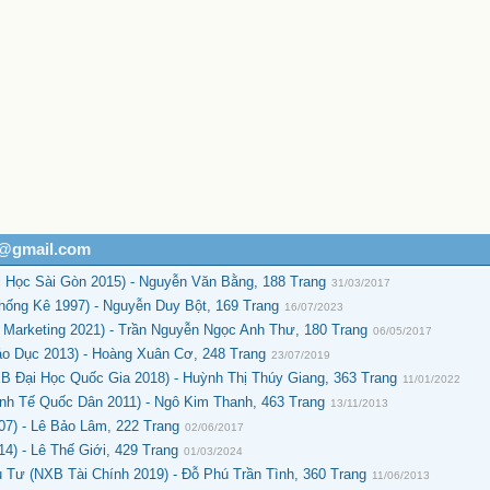
h@gmail.com
i Học Sài Gòn 2015) - Nguyễn Văn Bằng, 188 Trang
31/03/2017
ống Kê 1997) - Nguyễn Duy Bột, 169 Trang
16/07/2023
 Marketing 2021) - Trần Nguyễn Ngọc Anh Thư, 180 Trang
06/05/2017
áo Dục 2013) - Hoàng Xuân Cơ, 248 Trang
23/07/2019
B Đại Học Quốc Gia 2018) - Huỳnh Thị Thúy Giang, 363 Trang
11/01/2022
inh Tế Quốc Dân 2011) - Ngô Kim Thanh, 463 Trang
13/11/2013
07) - Lê Bảo Lâm, 222 Trang
02/06/2017
4) - Lê Thế Giới, 429 Trang
01/03/2024
 Tư (NXB Tài Chính 2019) - Đỗ Phú Trần Tình, 360 Trang
11/06/2013