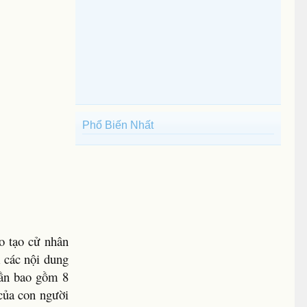
Phổ Biến Nhất
o tạo cử nhân
 các nội dung
hần bao gồm 8
 của con người