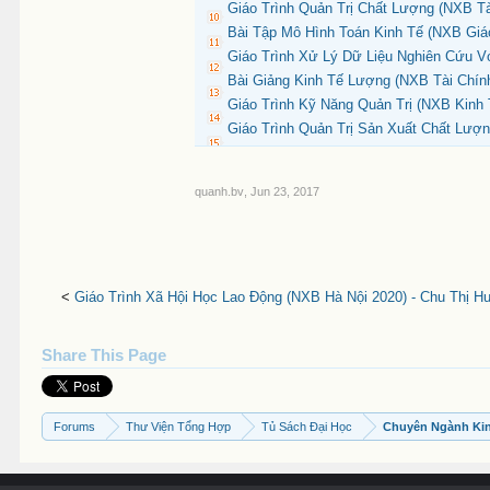
Giáo Trình Quản Trị Chất Lượng (NXB Tà
Bài Tập Mô Hình Toán Kinh Tế (NXB Giáo
Giáo Trình Xử Lý Dữ Liệu Nghiên Cứu V
Bài Giảng Kinh Tế Lượng (NXB Tài Chín
Giáo Trình Kỹ Năng Quản Trị (NXB Kinh
Giáo Trình Quản Trị Sản Xuất Chất Lượn
quanh.bv
,
Jun 23, 2017
<
Giáo Trình Xã Hội Học Lao Động (NXB Hà Nội 2020) - Chu Thị H
Share This Page
Forums
Thư Viện Tổng Hợp
Tủ Sách Đại Học
Chuyên Ngành Ki