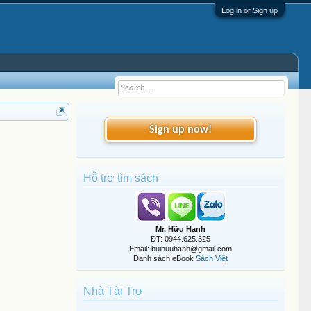
Log in or Sign up
Sign up now!
Hỗ trợ tìm sách
Mr. Hữu Hạnh
ĐT: 0944.625.325
Email: buihuuhanh@gmail.com
Danh sách eBook
Sách Việt
Nhà Tài Trợ