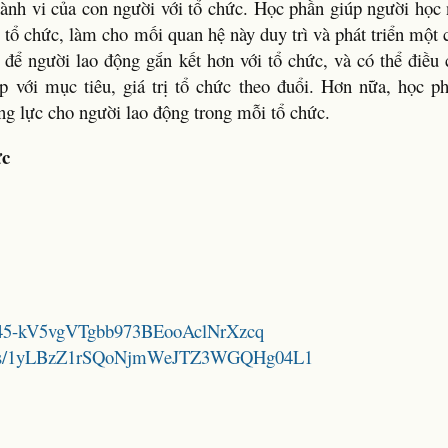
 hành vi của con người với tổ chức. Học phần giúp người học
 tổ chức, làm cho mối quan hệ này duy trì và phát triển một 
để người lao động gắn kết hơn với tổ chức, và có thể điều 
p với mục tiêu, giá trị tổ chức theo đuổi. Hơn nữa, học p
ộng lực cho người lao động trong mỗi tổ chức.
ức
1h4Y45-kV5vgVTgbb973BEooAclNrXzcq
folders/1yLBzZ1rSQoNjmWeJTZ3WGQHg04L1