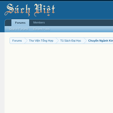
Members
Forums
Search Forums
Recent Posts
Forums
Thư Viện Tổng Hợp
Tủ Sách Đại Học
Chuyên Ngành Ki