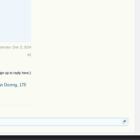
oderator:
Dec 3, 2024
#1
ign up to reply here.)
ân Dương, 175