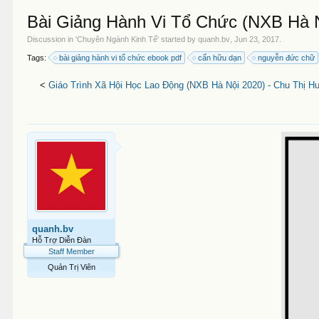
Bài Giảng Hành Vi Tổ Chức (NXB Hà N
Discussion in '
Chuyên Ngành Kinh Tế
' started by
quanh.bv
,
Jun 23, 2017
.
Tags:
bài giảng hành vi tổ chức ebook pdf
cấn hữu dạn
nguyễn đức chữ
<
Giáo Trình Xã Hội Học Lao Động (NXB Hà Nội 2020) - Chu Thị H
quanh.bv
Hỗ Trợ Diễn Đàn
Staff Member
Quản Trị Viên