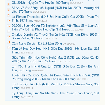
Gia 2012) - Nguyễn Thu Huyền, 400 Trang
30/09/2017
Bí Ẩn Về Sự Sống Loài Người (NXB Hà Nội 2007) - Vương Nhĩ
Liệt, 370 Trang
29/05/2015
La Phrase Francaise (NXB Đại Học Quốc Gia 2005) - Phan Thị
Tình, 197 Trang
06/05/2014
20.000 eBook Đồ Án Tốt Nghiệp + Luận Văn Thạc Sĩ + Luận Án
Tiến Sĩ + Đề Tài Khoa Học Cấp Nhà Nước
11/12/2015
Charles Darwin Và Thuyết Tuyến Hóa (NXB Kim Đồng 1999) -
Steve Parker, 30 Trang
14/05/2016
Cẩm Nang Du Lịch Đà Lạt-Lâm Đồng
20/11/2013
Tâm Lý Học Dạy Học (NXB Giáo Dục 2010) - Hồ Ngọc Đại, 215
Trang
21/04/2015
Giáo Trình Môn Học Công Nghệ May 2 (NXB Lao Động Xã Hội
2008) - Võ Phước Tấn, 75 Trang
19/07/2015
Em Yêu Thành Phố Của Em (NXB Giáo Dục 2015) - Bùi Anh
Tôn, 56 Trang
19/09/2015
Tuyển Tập Ca Khúc Quốc Tế Được Yêu Thích Anh Việt (NXB
Phương Đông 2006) - Nhiều Tác Giả, 80 Trang
17/12/2014
Khi Em Gọi Tên Anh (NXB Văn Học 2013) - Sharon Sala, 368
Trang
06/05/2017
Kỹ Thuật Thủy Lực Và Khí Nén - Ths.Phùng Chân Thành, 181
Trang
04/11/2013