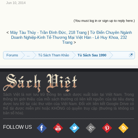
Jun 10, 2014
(You must log in or sign up to reply here.)
<
Máy Tàu Thủy - Trần Đình Đức, 218 Trang
|
Từ Điển Chuyên Ngành
Doanh Nghiệp-Kinh Tế-Thương Mại Việt Hàn - Lê Huy Khoa, 232
Trang
>
Forums
...
Tủ Sách Tham Khảo
Tủ Sách Sau 1990
Sách Việt là nơi lưu trữ thông tin sách được xuất bản tại Việt Nam. Trong
thông tin giới thiệu của mỗi sách thường có liên kết nguồn của tài liệu đang
được lưu trữ tại các thư viện của Việt Nam. Đối với liên kết Google Drive có
thể tải được miễn phí hoặc KHÔNG có quyền truy cập (thường là không có
bản số hóa).
FOLLOW US