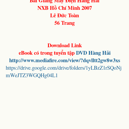
Bài Giảng Máy Điện Hàng Hải
NXB Hồ Chí Minh 2007
Lê Đức Toàn
56 Trang
Download Link
eBook có trong tuyển tập
DVD Hàng Hải
http://www.mediafire.com/view/?dqvlltt2gw8w3xs
https://drive.google.com/drive/folders/1yLBzZ1rSQoNj
mWeJTZ3WGQHg04L1