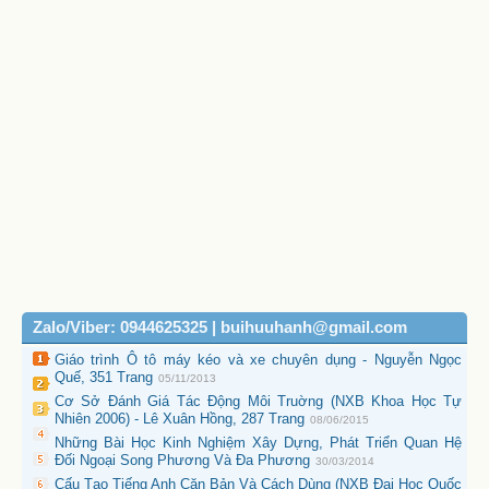
Zalo/Viber: 0944625325 | buihuuhanh@gmail.com
Giáo trình Ô tô máy kéo và xe chuyên dụng - Nguyễn Ngọc
Quế, 351 Trang
05/11/2013
Cơ Sở Đánh Giá Tác Động Môi Truờng (NXB Khoa Học Tự
Nhiên 2006) - Lê Xuân Hồng, 287 Trang
08/06/2015
Những Bài Học Kinh Nghiệm Xây Dựng, Phát Triển Quan Hệ
Đối Ngoại Song Phương Và Đa Phương
30/03/2014
Cấu Tạo Tiếng Anh Căn Bản Và Cách Dùng (NXB Đại Học Quốc