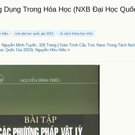
g Dụng Trong Hóa Học (NXB Đại Học Quố
 triệu
nxb đại học quốc gia 2015
tủ sách khoa học khtn
 Nguyễn Minh Tuyển, 328 Trang
|
Giáo Trình Cấu Trúc Nano Trong Tách Nư
ọc Quốc Gia 2023)- Nguyễn Hữu Hiếu
>