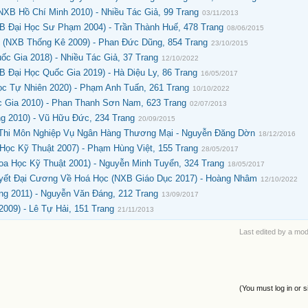
XB Hồ Chí Minh 2010) - Nhiều Tác Giả, 99 Trang
03/11/2013
B Đại Học Sư Phạm 2004) - Trần Thành Huế, 478 Trang
08/06/2015
 (NXB Thống Kê 2009) - Phan Đức Dũng, 854 Trang
23/10/2015
c Gia 2018) - Nhiều Tác Giả, 37 Trang
12/10/2022
 Đại Học Quốc Gia 2019) - Hà Diệu Ly, 86 Trang
16/05/2017
c Tự Nhiên 2020) - Phạm Anh Tuấn, 261 Trang
10/10/2022
 Gia 2010) - Phan Thanh Sơn Nam, 623 Trang
02/07/2013
 2010) - Vũ Hữu Đức, 234 Trang
20/09/2015
ề Thi Môn Nghiệp Vụ Ngân Hàng Thương Mại - Nguyễn Đăng Dờn
18/12/2016
Học Kỹ Thuật 2007) - Phạm Hùng Việt, 155 Trang
28/05/2017
a Học Kỹ Thuật 2001) - Nguyễn Minh Tuyển, 324 Trang
18/05/2017
yết Đại Cương Về Hoá Học (NXB Giáo Dục 2017) - Hoàng Nhâm
12/10/2022
g 2011) - Nguyễn Văn Đáng, 212 Trang
13/09/2017
009) - Lê Tự Hải, 151 Trang
21/11/2013
Last edited by a mo
(You must log in or s