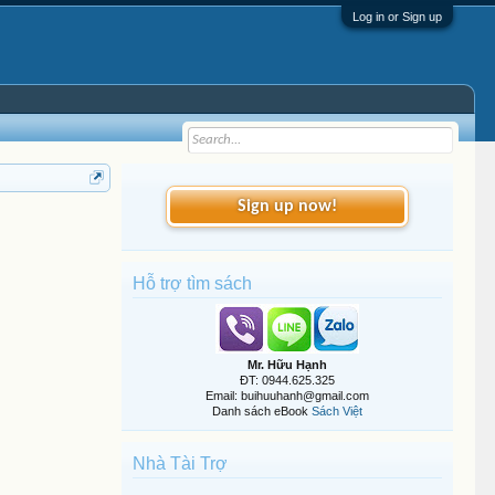
Log in or Sign up
Sign up now!
Hỗ trợ tìm sách
Mr. Hữu Hạnh
ĐT: 0944.625.325
Email: buihuuhanh@gmail.com
Danh sách eBook
Sách Việt
Nhà Tài Trợ