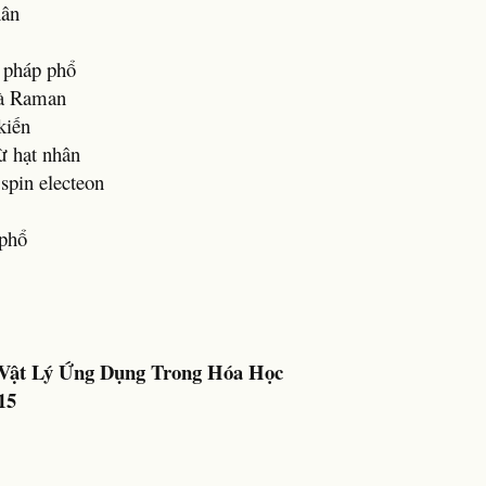
hân
 pháp phổ
và Raman
kiến
ừ hạt nhân
spin electeon
 phổ
 Vật Lý Ứng Dụng Trong Hóa Học
15