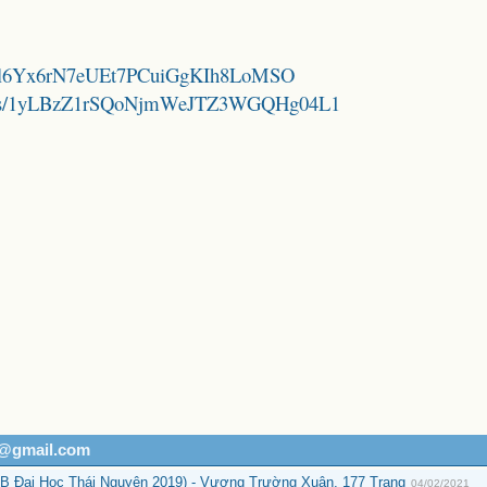
1vJy3l6Yx6rN7eUEt7PCuiGgKIh8LoMSO
folders/1yLBzZ1rSQoNjmWeJTZ3WGQHg04L1
h@gmail.com
B Đại Học Thái Nguyên 2019) - Vương Trường Xuân, 177 Trang
04/02/2021