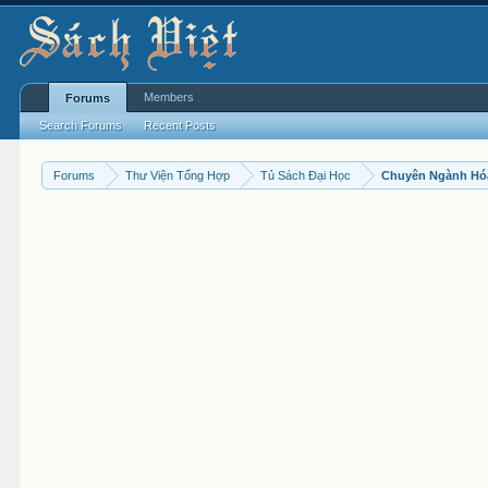
Members
Forums
Search Forums
Recent Posts
Forums
Thư Viện Tổng Hợp
Tủ Sách Đại Học
Chuyên Ngành Hó