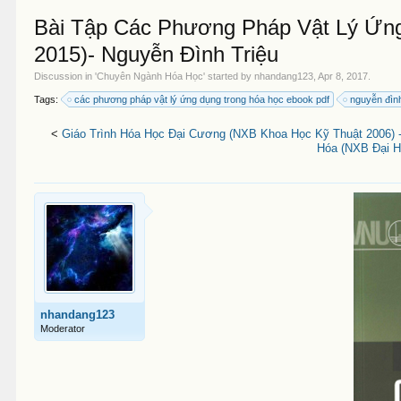
Bài Tập Các Phương Pháp Vật Lý Ứn
2015)- Nguyễn Đình Triệu
Discussion in '
Chuyên Ngành Hóa Học
' started by
nhandang123
,
Apr 8, 2017
.
Tags:
các phương pháp vật lý ứng dụng trong hóa học ebook pdf
nguyễn đình
<
Giáo Trình Hóa Học Đại Cương (NXB Khoa Học Kỹ Thuật 2006) -
Hóa (NXB Đại H
nhandang123
Moderator