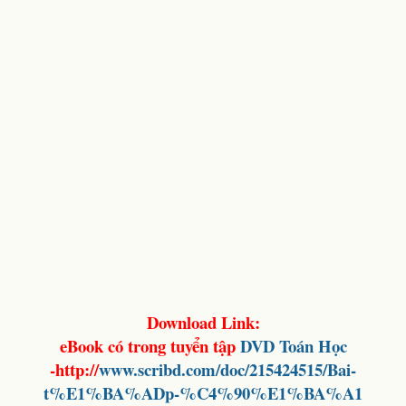
Download Link:
eBook có trong tuyển tập
DVD Toán Học
-http://
www.scribd.com/doc/215424515/Bai-
t%E1%BA%ADp-%C4%90%E1%BA%A1