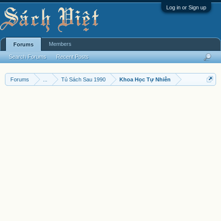
Log in or Sign up
Members
Forums
Search Forums
Recent Posts
Forums
...
Tủ Sách Sau 1990
Khoa Học Tự Nhiên