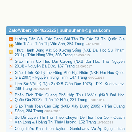
Zalo/Viber: 0944625325 | buihuuhanh@gmail.com
Hướng Dẫn Giải Các Dạng Bài Tập Từ Các Đề Thi Quốc Gia
Môn Toán - Trần Thị Vân Anh, 354 Trang
24/11/2013
Thực Hành Động Vật Có Xương Sống (NXB Đại Học Sư Phạm
2011) - Trần Hồng Việt, 308 Trang
16/05/2015
Giáo Trình Cơ Học Đại Cương (NXB Đại Học Thái Nguyên
2014) - Nguyễn Bá Đức, 187 Trang
27/09/2017
Giáo Trình Xử Lý Tự Động Phổ Hạt Nhân (NXB Đại Học Quốc
Gia 2007) - Nguyễn Trung Tính, 147 Trang
04/09/2014
Lịch Sử Vật Lý Tập 2 (NXB Giáo Dục 1973) - P.X. Kudriavsev,
289 Trang
26/05/2015
Phân Tích Trắc Quang Phổ Hấp Thụ UV-Vis (NXB Đại Học
Quốc Gia 2003) - Trần Tứ Hiếu, 231 Trang
07/06/2014
Giáo Trình Toán Cao Cấp (NXB Xây Dựng 2005) - Trần Quang
Đông, 284 Trang
08/02/2015
Bộ Đề Luyện Thi Thử Theo Chuyên Đề Hóa Hữu Cơ - Quách
Văn Long & Hoàng Thị Thúy Hương, 152 Trang
19/10/2013
Công Thức Khai Triển Taylor - Gontcharov Vá Áp Dụng - Trần