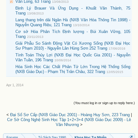
Văn Long, 63 Trang
13/08/2013
Định Lý Brauer Và Ứng Dụng - Khuất Văn Thành, 75
Trang
13/08/2013
Lang thang trên dải Ngân Hà (NXB Văn Hóa Thông Tin 1998) -
Nguyễn Quang Riệu, 121 Trang
13/10/2014
Cơ sở Hóa Phân Tích Định lượng - Bùi Xuân Vững, 105
Trang
23/11/2013
Giải Phẫu So Sánh Động Vật Có Xương Sống (NXB Đại Học
Sư Phạm 2010) - Nguyễn Lân Hùng Sơn 252 Trang
17/06/2016
Tính Toán Thủy Lợi (NXB Đại Học Quốc Gia 2001) - Nguyễn
Văn Tuần, 196 Trang
10/06/2014
Hóa Sinh Học Các Chất Phân Tử Lớn Trong Hệ Thống Sống
(NXB Giáo Dục) - Phạm Thị Trân Châu, 322 Trang
12/05/2015
Apr 1, 2014
(You must log in or sign up to reply here.)
<
Đại Số Sơ Cấp (NXB Giáo Dục 2001) - Hoàng Huy Sơn, 223 Trang
|
Cơ Sở Công Nghệ Sinh Học Tập 1+2+3+4 (NXB Giáo Dục 2009) - Lê
Văn Nhương
>
Forums
...
Tủ Sách Sau 1990
Khoa Học Tự Nhiên