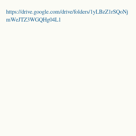
https://drive.google.com/drive/folders/1yLBzZ1rSQoNj
mWeJTZ3WGQHg04L1