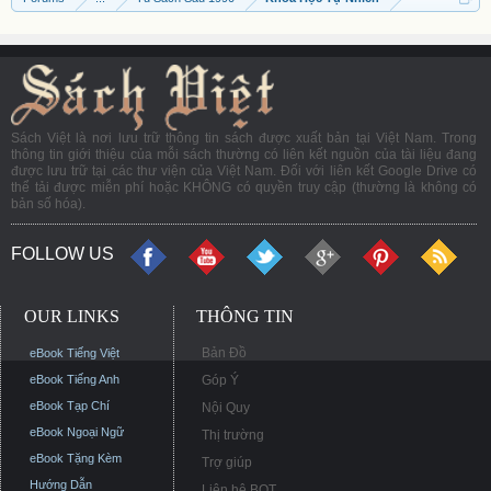
Sách Việt là nơi lưu trữ thông tin sách được xuất bản tại Việt Nam. Trong
thông tin giới thiệu của mỗi sách thường có liên kết nguồn của tài liệu đang
được lưu trữ tại các thư viện của Việt Nam. Đối với liên kết Google Drive có
thể tải được miễn phí hoặc KHÔNG có quyền truy cập (thường là không có
bản số hóa).
FOLLOW US
OUR LINKS
THÔNG TIN
Bản Đồ
eBook Tiếng Việt
eBook Tiếng Anh
Góp Ý
eBook Tạp Chí
Nội Quy
eBook Ngoại Ngữ
Thị trường
eBook Tặng Kèm
Trợ giúp
Hướng Dẫn
Liên hệ BQT