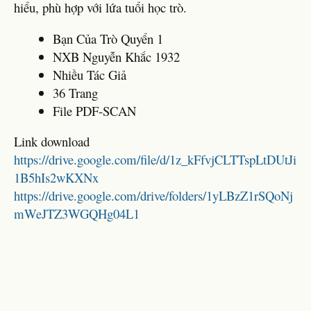
hiểu, phù hợp với lứa tuổi học trò.
Bạn Của Trò Quyển 1
NXB Nguyễn Khắc 1932
Nhiều Tác Giả
36 Trang
File PDF-SCAN
Link download
https://drive.google.com/file/d/1z_kFfvjCLTTspLtDUtJi
1B5hIs2wKXNx
https://drive.google.com/drive/folders/1yLBzZ1rSQoNj
mWeJTZ3WGQHg04L1