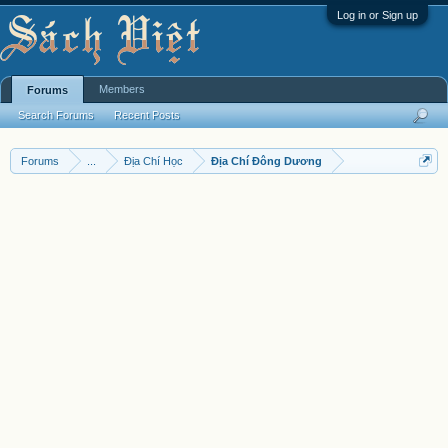
Log in or Sign up
Members
Forums
Search Forums
Recent Posts
Forums
...
Địa Chí Học
Địa Chí Đông Dương