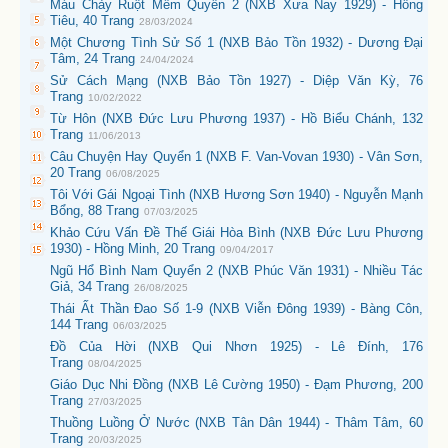
Máu Chảy Ruột Mềm Quyển 2 (NXB Xưa Nay 1929) - Hồng
Tiêu, 40 Trang
28/03/2024
Một Chương Tình Sử Số 1 (NXB Bảo Tồn 1932) - Dương Đại
Tâm, 24 Trang
24/04/2024
Sử Cách Mạng (NXB Bảo Tồn 1927) - Diệp Văn Kỳ, 76
Trang
10/02/2022
Từ Hôn (NXB Đức Lưu Phương 1937) - Hồ Biểu Chánh, 132
Trang
11/06/2013
Câu Chuyện Hay Quyển 1 (NXB F. Van-Vovan 1930) - Vân Sơn,
20 Trang
06/08/2025
Tôi Với Gái Ngoại Tình (NXB Hương Sơn 1940) - Nguyễn Mạnh
Bổng, 88 Trang
07/03/2025
Khảo Cứu Vấn Đề Thế Giái Hòa Bình (NXB Đức Lưu Phương
1930) - Hồng Minh, 20 Trang
09/04/2017
Ngũ Hổ Bình Nam Quyển 2 (NXB Phúc Văn 1931) - Nhiều Tác
Giả, 34 Trang
26/08/2025
Thái Ất Thần Đao Số 1-9 (NXB Viễn Đông 1939) - Bàng Côn,
144 Trang
06/03/2025
Đồ Của Hời (NXB Qui Nhơn 1925) - Lê Đính, 176
Trang
08/04/2025
Giáo Dục Nhi Đồng (NXB Lê Cường 1950) - Đạm Phương, 200
Trang
27/03/2025
Thuồng Luồng Ở Nước (NXB Tân Dân 1944) - Thâm Tâm, 60
Trang
20/03/2025