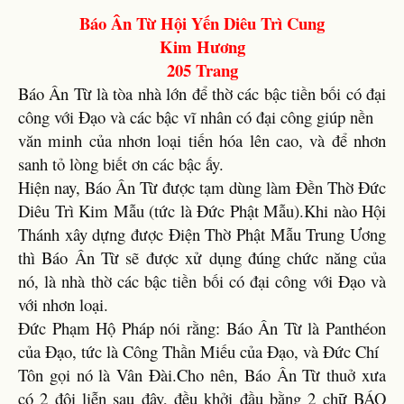
Báo Ân Từ Hội Yến Diêu Trì Cung
Kim Hương
205 Trang
Báo Ân Từ là tòa nhà lớn để thờ các bậc tiền bối có đại
công với Đạo và các bậc vĩ nhân có đại công giúp nền
văn minh của nhơn loại tiến hóa lên cao, và để nhơn
sanh tỏ lòng biết ơn các bậc ấy.
Hiện nay, Báo Ân Từ được tạm dùng làm Đền Thờ Đức
Diêu Trì Kim Mẫu (tức là Đức Phật Mẫu).Khi nào Hội
Thánh xây dựng được Điện Thờ Phật Mẫu Trung Ương
thì Báo Ân Từ sẽ được xử dụng đúng chức năng của
nó, là nhà thờ các bậc tiền bối có đại công với Đạo và
với nhơn loại.
Đức Phạm Hộ Pháp nói rằng: Báo Ân Từ là Panthéon
của Đạo, tức là Công Thần Miếu của Đạo, và Đức Chí
Tôn gọi nó là Vân Đài.Cho nên, Báo Ân Từ thuở xưa
có 2 đôi liễn sau đây, đều khởi đầu bằng 2 chữ BÁO