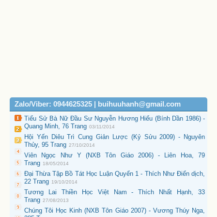
Zalo/Viber: 0944625325 | buihuuhanh@gmail.com
Tiểu Sử Bà Nữ Đầu Sư Nguyễn Hương Hiếu (Bính Dần 1986) -
Quang Minh, 76 Trang
03/11/2014
Hội Yến Diêu Trì Cung Giản Lược (Kỷ Sửu 2009) - Nguyên
Thủy, 95 Trang
27/10/2014
Viên Ngọc Như Y (NXB Tôn Giáo 2006) - Liên Hoa, 79
Trang
18/05/2014
Đại Thừa Tập Bồ Tát Học Luận Quyển 1 - Thích Như Điển dịch,
22 Trang
19/10/2014
Tương Lai Thiền Học Việt Nam - Thích Nhất Hạnh, 33
Trang
27/08/2013
Chúng Tôi Học Kinh (NXB Tôn Giáo 2007) - Vương Thúy Nga,