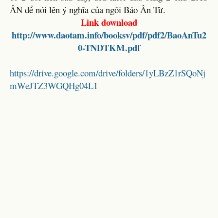
ÂN để nói lên ý nghĩa của ngôi Báo Ân Từ.
Link download
http://www.daotam.info/booksv/pdf/pdf2/BaoAnTu2
0-TNDTKM.pdf
https://drive.google.com/drive/folders/1yLBzZ1rSQoNj
mWeJTZ3WGQHg04L1