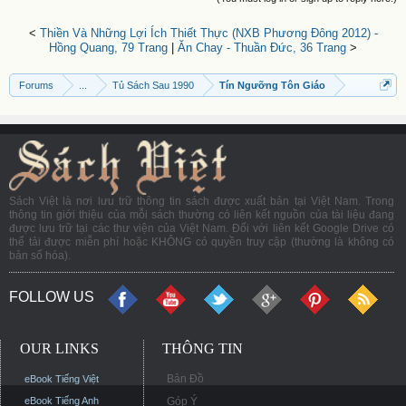
<
Thiền Và Những Lợi Ích Thiết Thực (NXB Phương Đông 2012) -
Hồng Quang, 79 Trang
|
Ăn Chay - Thuần Đức, 36 Trang
>
Forums
...
Tủ Sách Sau 1990
Tín Ngưỡng Tôn Giáo
Sách Việt là nơi lưu trữ thông tin sách được xuất bản tại Việt Nam. Trong
thông tin giới thiệu của mỗi sách thường có liên kết nguồn của tài liệu đang
được lưu trữ tại các thư viện của Việt Nam. Đối với liên kết Google Drive có
thể tải được miễn phí hoặc KHÔNG có quyền truy cập (thường là không có
bản số hóa).
FOLLOW US
OUR LINKS
THÔNG TIN
Bản Đồ
eBook Tiếng Việt
eBook Tiếng Anh
Góp Ý