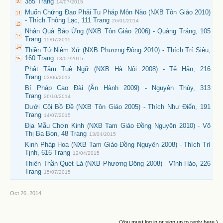
385 Trang
14/07/2015
Muốn Chứng Đạo Phải Tu Pháp Môn Nào (NXB Tôn Giáo 2010)
- Thích Thông Lạc, 111 Trang
26/01/2014
Nhân Quả Báo Ứng (NXB Tôn Giáo 2006) - Quảng Tráng, 105
Trang
15/07/2015
Thiền Tứ Niệm Xứ (NXB Phương Đông 2010) - Thích Trí Siêu,
160 Trang
13/07/2015
Phật Tâm Tuệ Ngữ (NXB Hà Nội 2008) - Tế Hân, 216
Trang
03/06/2013
Bí Pháp Cao Đài (Ấn Hành 2009) - Nguyên Thủy, 313
Trang
26/10/2014
Dưới Cội Bồ Đề (NXB Tôn Giáo 2005) - Thích Như Điển, 191
Trang
14/07/2015
Địa Mẫu Chơn Kinh (NXB Tam Giáo Đồng Nguyên 2010) - Võ
Thị Ba Bon, 48 Trang
13/04/2015
Kinh Pháp Hoa (NXB Tam Giáo Đồng Nguyên 2008) - Thích Trí
Tịnh, 616 Trang
12/04/2015
Thiên Thần Quét Lá (NXB Phương Đông 2008) - Vĩnh Hảo, 226
Trang
15/07/2015
Oct 26, 2014
(You must log in or sign up to reply here.)