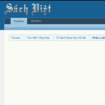
Members
Forums
Search Forums
Recent Posts
Forums
Thư Viện Tổng Hợp
Tủ Sách Khoa Học Xã Hội
Pháp Luậ