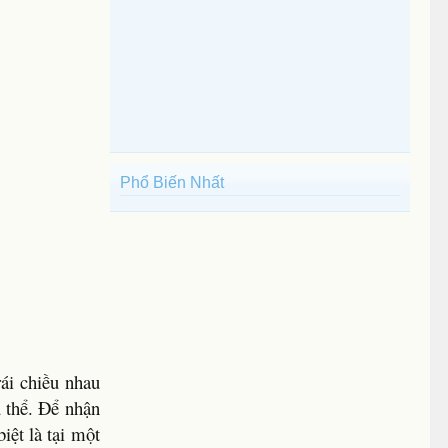
Phổ Biến Nhất
rái chiều nhau
ủ thể. Để nhận
iệt là tại một