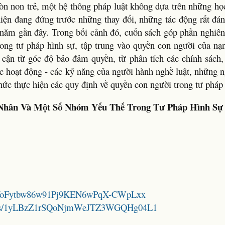
òn non trẻ, một hệ thông pháp luật không dựa trên những học
 hiện đang đứng trước những thay đổi, những tác động rất đá
năm gần đây. Trong bối cảnh đó, cuốn sách góp phần nghiên
rong tư pháp hình sự, tập trung vào quyền con người của nạn
cận từ góc độ bảo đảm quyền, từ phân tích các chính sách,
các hoạt động - các kỹ năng của người hành nghề luật, những
hức thực hiện các quy định về quyền con người trong tư pháp
hân Và Một Số Nhóm Yếu Thế Trong Tư Pháp Hình Sự
/13eaVoFytbw86w91Pj9KEN6wPqX-CWpLxx
folders/1yLBzZ1rSQoNjmWeJTZ3WGQHg04L1