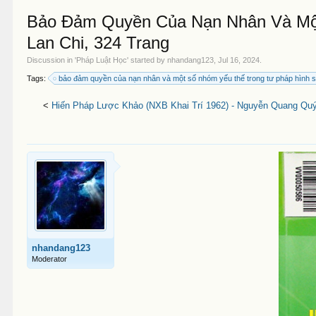
Bảo Đảm Quyền Của Nạn Nhân Và Một
Lan Chi, 324 Trang
Discussion in '
Pháp Luật Học
' started by
nhandang123
,
Jul 16, 2024
.
Tags:
bảo đảm quyền của nạn nhân và một số nhóm yếu thế trong tư pháp hình 
<
Hiến Pháp Lược Khảo (NXB Khai Trí 1962) - Nguyễn Quang Quý
nhandang123
Moderator