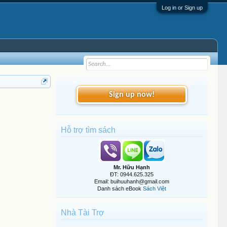
Log in or Sign up
Sign up now!
Hỗ trợ tìm sách
Mr. Hữu Hạnh
ĐT: 0944.625.325
Email: buihuuhanh@gmail.com
Danh sách eBook
Sách Việt
Nhà Tài Trợ