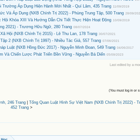
i Trường Áp Dụng Hiện Hành Mới Nhất - Quí Lâm, 435 Trang
11/09/2019
c Và Áp Dụng (NXB Chính Trị 2022) - Phùng Trung Tập, 500 Trang
28/09/20
 Hội Khóa XIII Và Hướng Dẫn Chi Tiết Thực Hiện Hoạt Động
10/09/2019
g 2021) - Trương Hữu Ngữ, 280 Trang
08/07/2024
ã Hội (NXB Chính Trị 2015) - Lê Thu Lan, 178 Trang
30/07/2021
ập 2 (NXB Chính Trị 1997) - Nhiều Tác Giả, 557 Trang
07/06/2021
áp Luật (NXB Hồng Đức 2017) - Nguyễn Minh Đoan, 549 Trang
04/06/2017
am Và Chiến Lược Phát Triển Bền Vững - Nguyễn Bá Diến
05/09/2023
Last edited by a mo
(You must log in or s
nh, 246 Trang
|
Tổng Quan Luật Hình Sự Việt Nam (NXB Chính Trị 2022) - Trị
452 Trang
>
t Học