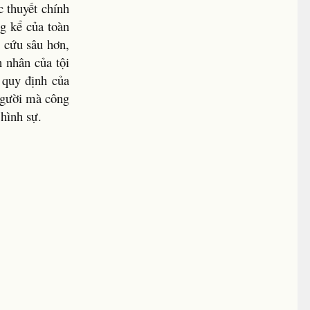
 thuyết chính
ng kể của toàn
 cứu sâu hơn,
 nhân của tội
 quy định của
 người mà công
 hình sự.