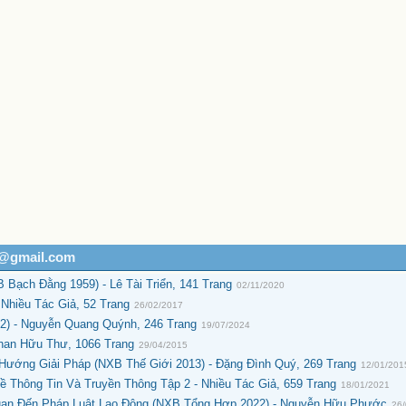
h@gmail.com
Bạch Đằng 1959) - Lê Tài Triển, 141 Trang
02/11/2020
Nhiều Tác Giả, 52 Trang
26/02/2017
2) - Nguyễn Quang Quýnh, 246 Trang
19/07/2024
han Hữu Thư, 1066 Trang
29/04/2015
Hướng Giải Pháp (NXB Thế Giới 2013) - Đặng Đình Quý, 269 Trang
12/01/201
 Thông Tin Và Truyền Thông Tập 2 - Nhiều Tác Giả, 659 Trang
18/01/2021
uan Đến Pháp Luật Lao Động (NXB Tổng Hợp 2022) - Nguyễn Hữu Phước
26