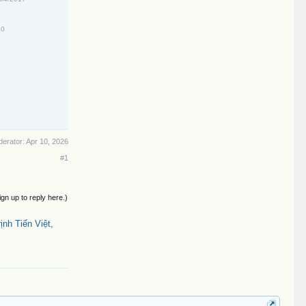
20
derator:
Apr 10, 2026
#1
ign up to reply here.)
nh Tiến Việt,