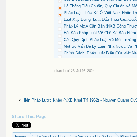
Hệ Thống Tiêu Chuẩn, Quy Chuẩn Về Mô
Pháp Luật Thừa Kế Ở Việt Nam Nhận Thứ
Luật Xây Dựng, Luật Đấu Thầu Của Quốc
Pháp Lý M&A Căn Bản (NXB Công Thươn
Hỏi-Đáp Pháp Luật Về Chế Độ Bảo Hiểm X
Các Quy Định Pháp Luật Về Môi Trường T
Một Số Vấn Đề Lý Luận Nhà Nước Và Ph
Chính Sách, Pháp Luật Biển Của Việt N
nhandang123
,
Jul 16, 2024
<
Hiến Pháp Lược Khảo (NXB Khai Trí 1962) - Nguyễn Quang Quý
Share This Page
Forums
Thư Viện Tổng Hợp
Tủ Sách Khoa Học Xã Hội
Pháp Luậ