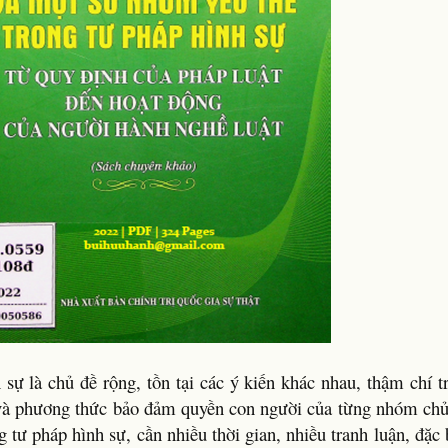
sự là chủ đề rộng, tồn tại các ý kiến khác nhau, thậm chí t
 vi và phương thức bảo đảm quyền con người của từng nhóm ch
 tư pháp hình sự, cần nhiều thời gian, nhiều tranh luận, đặc b