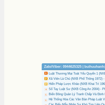
Zalo/Viber: 0944625325 | buihuuhan
Luật Thương Mại Toát Yếu Quyển 1 (NXB 
Xã Viên Là Chủ (NXB Phổ Thông 1972) - 
Hiến Pháp Lược Khảo (NXB Khai Trí 196
Sổ Tay Luật Sư (NXB Công An 2004) - P
Biển Đông Quản Lý Tranh Chấp Và Định 
Hệ Thống Hóa Các Văn Bản Pháp Luật Về
Các Biểu Mẫu Nhân Sự Khó Tìm Liên Q