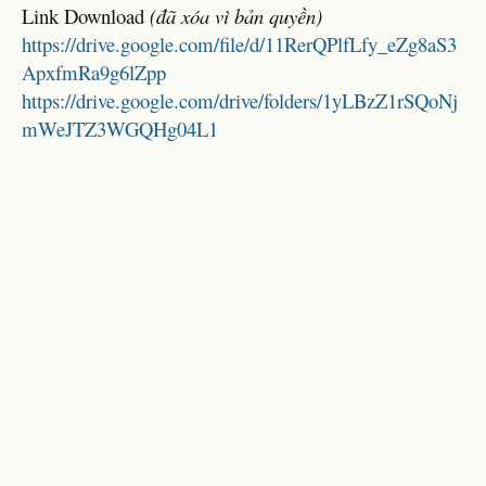
Link Download
(đã xóa vì bản quyền)
https://drive.google.com/file/d/11RerQPlfLfy_eZg8aS3
ApxfmRa9g6lZpp
https://drive.google.com/drive/folders/1yLBzZ1rSQoNj
mWeJTZ3WGQHg04L1