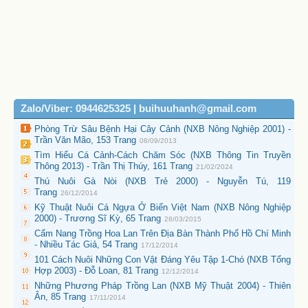
Zalo/Viber: 0944625325 | buihuuhanh@gmail.com
Phòng Trừ Sâu Bệnh Hại Cây Cảnh (NXB Nông Nghiệp 2001) -
Trần Văn Mão, 153 Trang
08/09/2013
Tìm Hiểu Cá Cảnh-Cách Chăm Sóc (NXB Thông Tin Truyền
Thông 2013) - Trần Thị Thúy, 161 Trang
21/02/2024
Thú Nuôi Gà Nòi (NXB Trẻ 2000) - Nguyễn Tú, 119
Trang
26/12/2014
Kỹ Thuật Nuôi Cá Ngựa Ở Biển Việt Nam (NXB Nông Nghiệp
2000) - Trương Sĩ Kỳ, 65 Trang
28/03/2015
Cẩm Nang Trồng Hoa Lan Trên Địa Bàn Thành Phố Hồ Chí Minh
- Nhiều Tác Giả, 54 Trang
17/12/2014
101 Cách Nuôi Những Con Vật Đáng Yêu Tập 1-Chó (NXB Tổng
Hợp 2003) - Đỗ Loan, 81 Trang
12/12/2014
Những Phương Pháp Trồng Lan (NXB Mỹ Thuật 2004) - Thiên
Ân, 85 Trang
17/11/2014