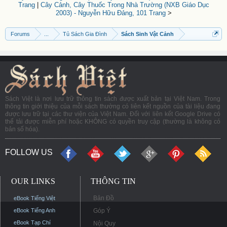
Trang
|
Cây Cảnh, Cây Thuốc Trong Nhà Trường (NXB Giáo Dục
2003) - Nguyễn Hữu Đảng, 101 Trang
>
Forums
...
Tủ Sách Gia Đình
Sách Sinh Vật Cảnh
Sách Việt là nơi lưu trữ thông tin sách được xuất bản tại Việt Nam. Trong
thông tin giới thiệu của mỗi sách thường có liên kết nguồn của tài liệu đang
được lưu trữ tại các thư viện của Việt Nam. Đối với liên kết Google Drive có
thể tải được miễn phí hoặc KHÔNG có quyền truy cập (thường là không có
bản số hóa).
FOLLOW US
OUR LINKS
THÔNG TIN
Bản Đồ
eBook Tiếng Việt
eBook Tiếng Anh
Góp Ý
eBook Tạp Chí
Nội Quy