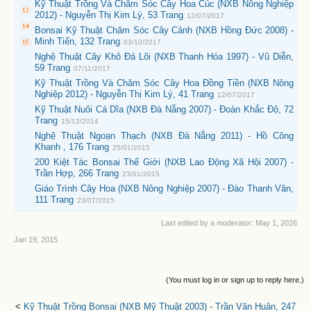
Kỹ Thuật Trồng Và Chăm Sóc Cây Hoa Cúc (NXB Nông Nghiệp
2012) - Nguyễn Thị Kim Lý, 53 Trang
12/07/2017
Bonsai Kỹ Thuật Chăm Sóc Cây Cảnh (NXB Hồng Đức 2008) -
Minh Tiến, 132 Trang
03/10/2017
Nghệ Thuật Cây Khô Đá Lõi (NXB Thanh Hóa 1997) - Vũ Diễn,
59 Trang
07/11/2017
Kỹ Thuật Trồng Và Chăm Sóc Cây Hoa Đồng Tiền (NXB Nông
Nghiệp 2012) - Nguyễn Thị Kim Lý, 41 Trang
12/07/2017
Kỹ Thuật Nuôi Cá Dĩa (NXB Đà Nẵng 2007) - Đoàn Khắc Độ, 72
Trang
15/12/2014
Nghệ Thuật Ngoạn Thạch (NXB Đà Nẵng 2011) - Hồ Công
Khanh , 176 Trang
25/01/2015
200 Kiệt Tác Bonsai Thế Giới (NXB Lao Động Xã Hội 2007) -
Trần Hợp, 266 Trang
23/01/2015
Giáo Trình Cây Hoa (NXB Nông Nghiệp 2007) - Đào Thanh Vân,
111 Trang
23/07/2015
Last edited by a moderator:
May 1, 2026
Jan 19, 2015
(You must log in or sign up to reply here.)
<
Kỹ Thuật Trồng Bonsai (NXB Mỹ Thuật 2003) - Trần Văn Huân, 247