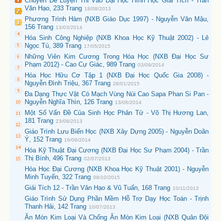
Chuyên Đề Luyện Thi Vào Đại Học Hình Học Giải Tích - Trần
Văn Hạo, 233 Trang
18/08/2013
Phương Trình Hàm (NXB Giáo Dục 1997) - Nguyễn Văn Mậu,
156 Trang
13/03/2014
Hóa Sinh Công Nghiệp (NXB Khoa Học Kỹ Thuật 2002) - Lê
Ngọc Tú, 389 Trang
17/05/2015
Những Viên Kim Cương Trong Hóa Học (NXB Đại Học Sư
Phạm 2012) - Cao Cự Giác, 989 Trang
03/09/2014
Hóa Học Hữu Cơ Tập 1 (NXB Đại Học Quốc Gia 2008) -
Nguyễn Đình Triệu, 367 Trang
28/01/2015
Đa Dạng Thực Vật Có Mạch Vùng Núi Cao Sapa Phan Si Pan -
Nguyễn Nghĩa Thìn, 126 Trang
13/06/2014
Một Số Vấn Đề Của Sinh Học Phân Tử - Võ Thị Hương Lan,
181 Trang
23/08/2013
Giáo Trình Lưu Biến Học (NXB Xây Dựng 2005) - Nguyễn Doãn
Ý, 152 Trang
16/09/2014
Hóa Kỹ Thuật Đại Cương (NXB Đại Học Sư Phạm 2004) - Trần
Thị Bính, 496 Trang
02/07/2013
Hóa Học Đại Cương (NXB Khoa Học Kỹ Thuật 2001) - Nguyễn
Minh Tuyển, 322 Trang
08/10/2015
Giải Tích 12 - Trần Văn Hạo & Vũ Tuấn, 168 Trang
10/11/2013
Giáo Trình Sử Dụng Phần Mềm Hỗ Trợ Dạy Học Toán - Trịnh
Thanh Hải, 142 Trang
10/07/2013
Ăn Mòn Kim Loại Và Chống Ăn Mòn Kim Loại (NXB Quân Đội