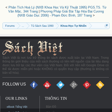
<
Phân Tích Hoá Lý (NXB Khoa Học Và Kỹ Thuật 1995) PGS.TS. Từ
Văn Mặc, 344 Trang
|
Phương Pháp Giải Bài Tập Hóa Đại Cương
(NXB Giáo Dục 2006) - Phạm Đức Bình, 187 Trang
>
Forums
...
Tủ Sách Sau 1990
Khoa Học Tự Nhiên
Sách Việt là nơi lưu trữ thông tin sách được xuất bản tại Việt Nam. Trong
thông tin giới thiệu của mỗi sách thường có liên kết nguồn của tài liệu đang
được lưu trữ tại các thư viện của Việt Nam. Đối với liên kết Google Drive có
thể tải được miễn phí hoặc KHÔNG có quyền truy cập (thường là không có
bản số hóa).
FOLLOW US
OUR LINKS
THÔNG TIN
Bản Đồ
eBook Tiếng Việt