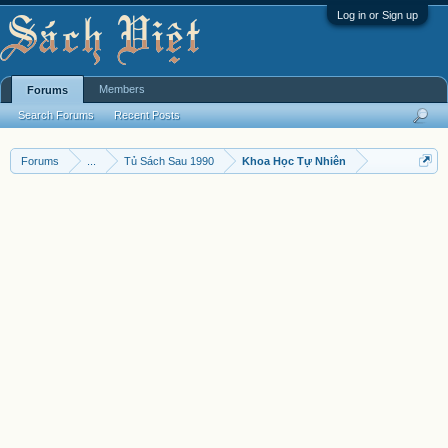
Log in or Sign up
Members
Forums
Search Forums
Recent Posts
Forums
...
Tủ Sách Sau 1990
Khoa Học Tự Nhiên