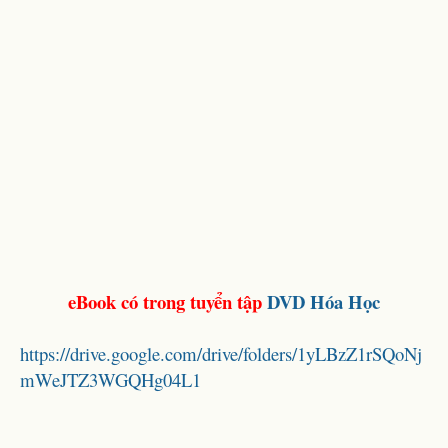
eBook có trong tuyển tập
DVD Hóa Học
https://drive.google.com/drive/folders/1yLBzZ1rSQoNj
mWeJTZ3WGQHg04L1