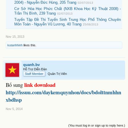
2004) - Nguyễn Đức Hùng, 205 Trang
02/07/2013
Cơ Sở Hóa Học Phức Chất (NXB Khoa Học Kỹ Thuật 2008) -
Trần Thị Bình, 239 Trang
02/07/2013
Tuyển Tập Đề Thi Tuyển Sinh Trung Học Phổ Thông Chuyên
Môn Toán - Nguyễn Vũ Lương, 40 Trang
25/08/2013
Nov 15, 2013
kutanhhinh
likes this.
quanh.bv
Hỗ Trợ Diễn Đàn
Staff Member
Quản Trị Viên
link download
Bổ sung
http://issuu.com/daykemquynhon/docs/bdolttnmhhn
xbdhsp
Nov 5, 2014
(You must log in or sign up to reply here.)