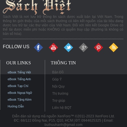
Sách Việt là nơi lưu trữ thông tin sách được xuất bản tại Việt Nam. Trong
thông tin giới thiệu của mỗi sách thường có liên kết nguồn của tài liệu đang
được lưu trữ tại các thư viện của Việt Nam. Đối với liên kết Google Drive có
thể tải được miễn phí hoặc KHÔNG có quyền truy cập (thường là không có
bản số hóa).
FOLLOW US
OUR LINKS
THÔNG TIN
Bản Đồ
eBook Tiếng Việt
eBook Tiếng Anh
Góp Ý
eBook Tạp Chí
Nội Quy
eBook Ngoại Ngữ
Thị trường
eBook Tặng Kèm
Trợ giúp
Hướng Dẫn
Liên hệ BQT
Diễn đàn sử dụng mã nguồn XenForo™ ©2011-2023 XenForo Ltd.
ĐC: 68/122 Đồng Nai, P15, Q10, HCM | ĐT: 0944625325 | Email:
buihuuhanh@gmail.com