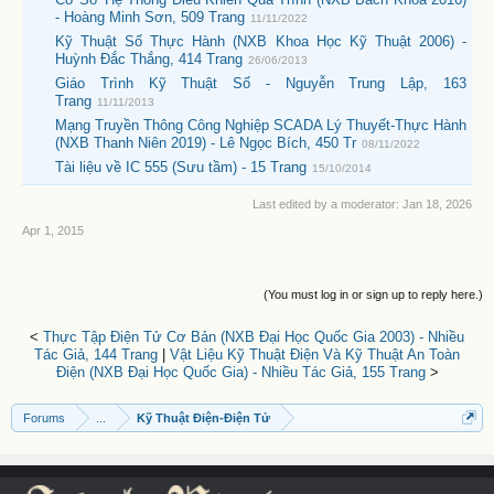
- Hoàng Minh Sơn, 509 Trang
11/11/2022
Kỹ Thuật Số Thực Hành (NXB Khoa Học Kỹ Thuật 2006) -
Huỳnh Đắc Thắng, 414 Trang
26/06/2013
Giáo Trình Kỹ Thuật Số - Nguyễn Trung Lập, 163
Trang
11/11/2013
Mạng Truyền Thông Công Nghiệp SCADA Lý Thuyết-Thực Hành
(NXB Thanh Niên 2019) - Lê Ngọc Bích, 450 Tr
08/11/2022
Tài liệu về IC 555 (Sưu tầm) - 15 Trang
15/10/2014
Last edited by a moderator:
Jan 18, 2026
Apr 1, 2015
(You must log in or sign up to reply here.)
<
Thực Tập Điện Tử Cơ Bản (NXB Đại Học Quốc Gia 2003) - Nhiều
Tác Giả, 144 Trang
|
Vật Liệu Kỹ Thuật Điện Và Kỹ Thuật An Toàn
Điện (NXB Đại Học Quốc Gia) - Nhiều Tác Giả, 155 Trang
>
Forums
...
Kỹ Thuật Điện-Điện Tử