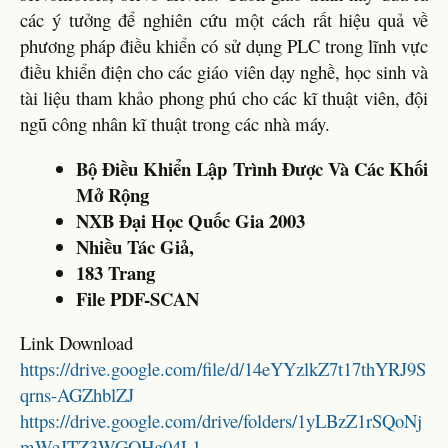
các ý tưởng để nghiên cứu một cách rất hiệu quả về
phương pháp điều khiển có sử dụng PLC trong lĩnh vực
điều khiển điện cho các giáo viên dạy nghề, học sinh và
tài liệu tham khảo phong phú cho các kĩ thuật viên, đội
ngũ công nhân kĩ thuật trong các nhà máy.
Bộ Điều Khiển Lập Trình Được Và Các Khối
Mở Rộng
NXB Đại Học Quốc Gia 2003
Nhiều Tác Giả,
183 Trang
File PDF-SCAN
Link Download
https://drive.google.com/file/d/14eYYzlkZ7t17thYRJ9S
qrns-AGZhblZJ
https://drive.google.com/drive/folders/1yLBzZ1rSQoNj
mWeJTZ3WGQHg04L1