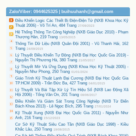
Zalo/Viber: 0944625325 | buihuuhanh@gmail.com
Điều Khiển Logic Các Thiết Bị Điện-Điện Tử (NXB Khoa Học Kỹ
Thuật 2006) - Võ Trí An, 484 Trang
27/09/2023
Hệ Thống Thông Tin Công Nghiệp (NXB Giáo Dục 2010) - Phạm
Thượng Hàn, 219 Trang
13/05/2015
Thông Tin Dữ Liệu (NXB Quân Đội 2001) - Vũ Thanh Hải, 162
Trang
24/09/2015
Lý Thuyết Điều Khiển Tự Động (NXB Đại Học Quốc Gia 2019) -
Nguyễn Thị Phương Hà, 380 Trang
21/05/2017
Lý Thuyết Mờ Và Ứng Dụng (NXB Khoa Học Kỹ Thuật 2005) -
Nguyễn Như Phong, 250 Trang
01/01/2024
Giáo Trình Kỹ Thuật Lạnh Đại Cương (NXB Đại Học Quốc Gia
TP.HCM 2009) - Trần Đức Ba, 427 Trang
04/01/2015
Lý Thuyết Và Bài Tập Xử Lý Tín Hiệu Số (NXB Lao Động Xã
Hội 2006) - Tống Văn On, 201 Trang
08/06/2017
Điều Khiển Và Giám Sát Trong Công Nghiệp (NXB Từ Điển
Bách Khoa 2013) - Lê Ngọc Bích, 295 Trang
27/01/2024
Kỹ Thuật Xung (NXB Đại Học Quốc Gia 2011) - Nguyễn Như
Anh, 216 Trang
15/12/2023
Cơ Sở Kỹ Thuật Siêu Cao Tần (NXB Giáo Dục 1998) - Kiều
Khắc Lâu, 250 Trang
19/08/2015
Cơ Sở Hệ Thống Điều Khiển Quá Trình (NXB Bách Khoa 2016)