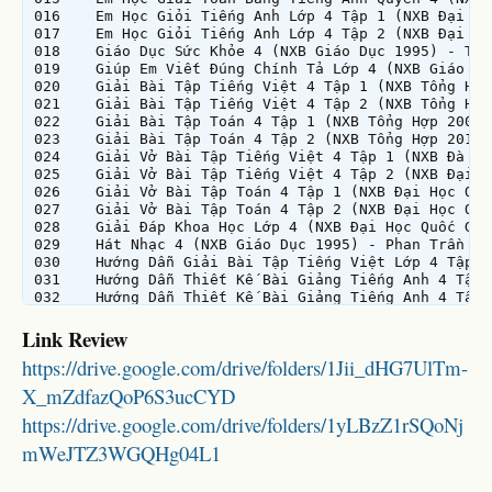
Link Review
https://drive.google.com/drive/folders/1Jii_dHG7UlTm-
X_mZdfazQoP6S3ucCYD
https://drive.google.com/drive/folders/1yLBzZ1rSQoNj
mWeJTZ3WGQHg04L1