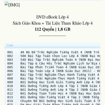
DVD eBook Lớp 4
Sách Giáo Khoa + Tài Liệu Tham Khảo Lớp 4
112 Quyển | 1,8 GB
-------------------​
Code:
001    40 Bộ Đề Trắc Nghiệm Tiếng Việt 4 (NXB Trẻ 2008) - Phạm Thành Công, 102 Trang.pdf    1.80 MB
002    500 Bài Tập Toán Chọn Lọc Lớp 4 (NXB Đại Học Quốc Gia 2007) - Đậu Thế Cấp, 176 Trang.pdf    63.29 MB
003    540 Bài Tập Trắc Nghiệm Toán 4 (NXB Đại Học Quốc Gia 2008) - Lê Mậu Thống, 105 Trang.pdf    43.41 MB
004    Bài Tập & Câu Hỏi Trắc Nghiệm Lịch Sử Địa Lý 4 (NXB Đại Học Quốc Gia 2009) - Đoàn Công Tương, 122 Trang.pdf    40.57 MB
005    Bài Tập Phát Triển Toán 4 (NXB Giáo Dục 2012) - Nguyễn Áng, 212 Trang.pdf    31.22 MB
006    Bài Tập Toán Lớp 4 (NXB Giáo Dục 2011) - Đỗ Đình Hoan, 138 Trang.pdf    2.91 MB
007    Bài Tập Trắc Nghiệm-Thực Hành Tiếng Việt 4 Tập 1 (NXB Đại Học Quốc Gia 2007) - Phạm Thu Hà, 83 Trang.pdf    36.12 MB
008    Bài Tập Trắc Nghiệm-Thực Hành Tiếng Việt 4 Tập 2 (NXB Đại Học Quốc Gia 2007) - Phạm Thu Hà, 74 Trang.pdf    30.00 MB
009    Bồi Dưỡng Học Sinh Giỏi Tiếng Anh Lớp 4 (NXB Dân Trí 2018) - Đại Lợi, 130 Trang.pdf    30.41 MB
010    Bồi Dưỡng Tiếng Anh Lớp 4 Tập 1 (NXB Giáo Dục 2013) - Phan Hà, 100 Trang.pdf    15.51 MB
011    Bồi Dưỡng Tiếng Anh Lớp 4 Tập 2 (NXB Giáo Dục 2013) - Phan Hà, 112 Trang.pdf    18.40 MB
012    Bồi Dưỡng Toán Tiểu Học 4 (NXB Đại Học Quốc Gia 2001) - Lê Hải Châu, 188 Trang.pdf    53.09 MB
013    Bồi Dưỡng Văn-Tiếng Việt 4 Tập 2 (NXB Tổng Hợp 2014) - Nguyễn Thị Kim Dung, 191 Trang.pdf    57.58 MB
014    Chuyên Đề Bồi Dưỡng Học Sinh Giỏi Toán 4 (NXB Đồng Nai 2012) - Võ Thị Hoài Tâm, 174 Trang.pdf    29.51 MB
015    Em Học Giải Toán Bằng Tiếng Anh Quyển 4 (NXB Giáo Dục 2012) - Trương Công Thành, 192 Trang.pdf    29.69 MB
016    Em Học Giỏi Tiếng Anh Lớp 4 Tập 1 (NXB Đại Học Quốc Gia 2015) - Đại Lợi, 112 Trang.pdf    36.40 MB
017    Em Học Giỏi Tiếng Anh Lớp 4 Tập 2 (NXB Đại Học Quốc Gia 2015) - Đại Lợi, 140 Trang.pdf    50.28 MB
018    Giáo Dục Sức Khỏe 4 (NXB Giáo Dục 1995) - Trần Văn Dần, 26 Trang.pdf    8.45 MB
019    Giúp Em Viết Đúng Chính Tả Lớp 4 (NXB Giáo Dục 2010) - Xuân Thị Nguyệt Hà, 92 Trang.pdf    10.95 MB
020    Giải Bài Tập Tiếng Việt 4 Tập 1 (NXB Tổng Hợp 2008) - Nguyễn Thị Phương Trinh, 194 Trang.pdf    49.77 MB
021    Giải Bài Tập Tiếng Việt 4 Tập 2 (NXB Tổng Hợp 2008) - Nguyễn Thị Phương Trinh, 189 Trang.pdf    52.79 MB
022    Giải Bài Tập Toán 4 Tập 1 (NXB Tổng Hợp 2006) - Phạm Đình Thực, 137 Trang.pdf    37.59 MB
023    Giải Bài Tập Toán 4 Tập 2 (NXB Tổng Hợp 2011) - Phạm Đình Thực, 152 Trang.pdf    43.82 MB
024    Giải Vở Bài Tập Tiếng Việt 4 Tập 1 (NXB Đà Nẵng 2007) - Phan Quang Thiện, 222 Trang.pdf    47.80 MB
025    Giải Vở Bài Tập Tiếng Việt 4 Tập 2 (NXB Đại Học Quốc Gia 2012) - Nguyễn Hải Mi, 117 Trang.pdf    32.62 MB
026    Giải Vở Bài Tập Toán 4 Tập 1 (NXB Đại Học Quốc Gia 2015) - Trần Hải Yến, 93 Trang.pdf    35.34 MB
027    Giải Vở Bài Tập Toán 4 Tập 2 (NXB Đại Học Quốc Gia 2012) - Trần Hải Yến, 103 Trang.pdf    22.04 MB
028    Giải Đáp Khoa Học Lớp 4 (NXB Đại Học Quốc Gia 2009) - Đỗ Như Thiên, 57 Trang.pdf    12.22 MB
029    Hát Nhạc 4 (NXB Giáo Dục 1995) - Phan Trần Bảng, 60 Trang.pdf    9.56 MB
030    Hướng Dẫn Giải Bài Tập Tiếng Việt Lớp 4 Tập 1 (NXB Đại Học Quốc Gia 2009) - Vũ Khắc Tuân, 131 Trang.pdf    68.40 MB
031    Hướng Dẫn Thiết Kế Bài Giảng Tiếng Anh 4 Tập 1 (NXB Giáo Dục 2016) - Phan Hà, 122 Trang.pdf    18.33 MB
032    Hướng Dẫn Thiết Kế Bài Giảng Tiếng Anh 4 Tập 2 (NXB Giáo Dục 2016) - Phan Hà, 144 Trang.pdf    14.06 MB
033    Hướng Dẫn Thực Hiện Chuẩn Kiến Thức, Kĩ Năng Các Môn Học Ở Tiểu Học Lớp 4 (NXB Giáo Dục 2009) - Nhiều Tác Giả, 163 Trang.pdf    8.75 MB
034    Học Và Thực Hành Tiếng Anh Tiểu Học 4 (NXB Đại Học Quốc Gia 2006) - Nguyễn Hữu Dự, 126 Trang.pdf    34.42 MB
035    Hỏi Đáp Và Cách Làm Một Số Thí Nghiệm Khoa Học 4 (NXB Đại Học Quốc Gia 2008) - Phạm Đình Cương, 122 Trang.pdf    76.30 MB
036    Khoa Học 4 (NXB Giáo Dục 2014) - Bùi Phương Nga, 143 Trang.pdf    5.92 MB
037    Khoa Học 4 (NXB Giáo Dục 2016) - Bùi Phương Nga, 141 Trang.pdf    28.62 MB
038    Khoa Học Thường Thức 4 (NXB Giáo Dục 1995) - Nguyễn Thị Thứ, 35 Trang.pdf    14.10 MB
039    Kiểm Tra Đánh Giá Thường Xuyên Và Định Kì Môn Tiếng Anh 4 (NXB Giáo Dục 2013) - Phan Hà, 137 Trang.pdf    25.44 MB
040    Kể Chuyện 4 (NXB Giáo Dục 1989) - Hoàng Nguyên Cát, 220 Trang.pdf    55.11 MB
041    Kỹ Thuật 4 (NXB Giáo Dục 2014) - Đoàn Chi, 66 Trang.pdf    2.37 MB
042    Lao Động-Kĩ Thuật 4 (NXB Giáo Dục 1995) - Nguyễn Thị Thu Cúc, 86 Trang.pdf    12.71 MB
043    Luyện Chữ Đẹp Yêu Thơ Văn Lớp 4 Tập 1 (NXB Trẻ 2014) - Nguyễn Thị Ly Kha, 36 Trang.pdf    6.35 MB
044    Luyện Chữ Đẹp Yêu Thơ Văn Lớp 4 Tập 2 (NXB Trẻ 2014) - Nguyễn Thị Ly Kha, 36 Trang.pdf    6.88 MB
045    Luyện Giải Toán 4 (NXB Giáo Dục 2013) - Đỗ Đình Hoan, 140 Trang.pdf    19.48 MB
046    Luyện Kĩ Năng Tập Làm Văn Lớp 4 Tập 1 (NXB Giáo Dục 2012) - Trần Mạnh Hưởng, 108 Trang.pdf    23.79 MB
047    Luyện Kĩ Năng Tập Làm Văn Lớp 4 Tập 2 (NXB Giáo Dục 2012) - Trần Mạnh Hưởng, 96 Trang.pdf    17.19 MB
048    Luyện Tập Làm Văn 4 (NXB Đại Học Quốc Gia 2007) - Nguyễn Thị Duyên Sanh, 176 Trang.pdf    77.72 MB
049    Lịch Sử Và Địa Lý 4 (NXB Giáo Dục 2014) - Nguyễn Anh Dũng, 162 Trang.pdf    8.13 MB
050    Lịch Sử Và Địa Lý 4 (NXB Giáo Dục 2016) - Nguyễn Anh Dũng, 167 Trang.pdf    49.40 MB
051    Mĩ Thuật 4 (NXB Giáo Dục 1996) - Triệu Khắc Lễ, 10