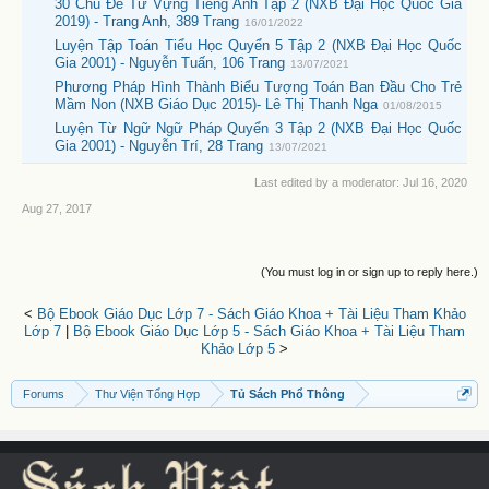
30 Chủ Đề Từ Vựng Tiếng Anh Tập 2 (NXB Đại Học Quốc Gia
2019) - Trang Anh, 389 Trang
16/01/2022
Luyện Tập Toán Tiểu Học Quyển 5 Tập 2 (NXB Đại Học Quốc
Gia 2001) - Nguyễn Tuấn, 106 Trang
13/07/2021
Phương Pháp Hình Thành Biểu Tượng Toán Ban Đầu Cho Trẻ
Mầm Non (NXB Giáo Dục 2015)- Lê Thị Thanh Nga
01/08/2015
Luyện Từ Ngữ Ngữ Pháp Quyển 3 Tập 2 (NXB Đại Học Quốc
Gia 2001) - Nguyễn Trí, 28 Trang
13/07/2021
Last edited by a moderator:
Jul 16, 2020
Aug 27, 2017
(You must log in or sign up to reply here.)
<
Bộ Ebook Giáo Dục Lớp 7 - Sách Giáo Khoa + Tài Liệu Tham Khảo
Lớp 7
|
Bộ Ebook Giáo Dục Lớp 5 - Sách Giáo Khoa + Tài Liệu Tham
Khảo Lớp 5
>
Forums
Thư Viện Tổng Hợp
Tủ Sách Phổ Thông