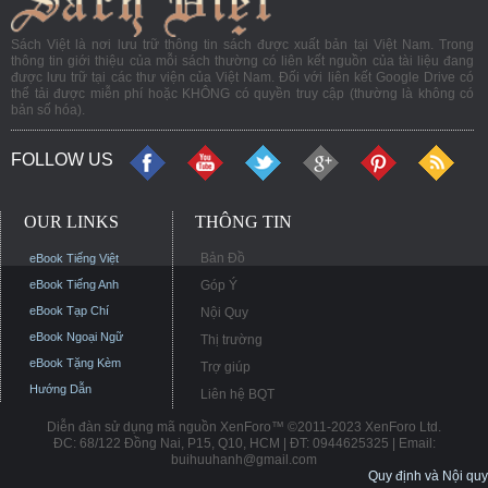
Sách Việt là nơi lưu trữ thông tin sách được xuất bản tại Việt Nam. Trong
thông tin giới thiệu của mỗi sách thường có liên kết nguồn của tài liệu đang
được lưu trữ tại các thư viện của Việt Nam. Đối với liên kết Google Drive có
thể tải được miễn phí hoặc KHÔNG có quyền truy cập (thường là không có
bản số hóa).
FOLLOW US
OUR LINKS
THÔNG TIN
Bản Đồ
eBook Tiếng Việt
eBook Tiếng Anh
Góp Ý
eBook Tạp Chí
Nội Quy
eBook Ngoại Ngữ
Thị trường
eBook Tặng Kèm
Trợ giúp
Hướng Dẫn
Liên hệ BQT
Diễn đàn sử dụng mã nguồn XenForo™ ©2011-2023 XenForo Ltd.
ĐC: 68/122 Đồng Nai, P15, Q10, HCM | ĐT: 0944625325 | Email:
buihuuhanh@gmail.com
Quy định và Nội quy