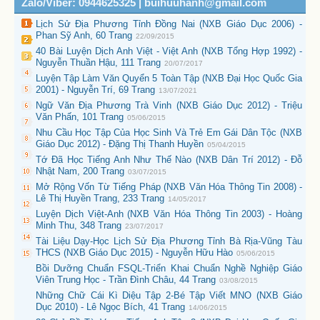
Zalo/Viber: 0944625325 | buihuuhanh@gmail.com
Lịch Sử Địa Phương Tỉnh Đồng Nai (NXB Giáo Dục 2006) -
Phan Sỹ Anh, 60 Trang
22/09/2015
40 Bài Luyện Dịch Anh Việt - Việt Anh (NXB Tổng Hợp 1992) -
Nguyễn Thuần Hậu, 111 Trang
20/07/2017
Luyện Tập Làm Văn Quyển 5 Toàn Tập (NXB Đại Học Quốc Gia
2001) - Nguyễn Trí, 69 Trang
13/07/2021
Ngữ Văn Địa Phương Trà Vinh (NXB Giáo Dục 2012) - Triệu
Văn Phấn, 101 Trang
05/06/2015
Nhu Cầu Học Tập Của Học Sinh Và Trẻ Em Gái Dân Tộc (NXB
Giáo Dục 2012) - Đặng Thị Thanh Huyền
05/04/2015
Tớ Đã Học Tiếng Anh Như Thế Nào (NXB Dân Trí 2012) - Đỗ
Nhật Nam, 200 Trang
03/07/2015
Mở Rộng Vốn Từ Tiếng Pháp (NXB Văn Hóa Thông Tin 2008) -
Lê Thị Huyền Trang, 233 Trang
14/05/2017
Luyện Dịch Việt-Anh (NXB Văn Hóa Thông Tin 2003) - Hoàng
Minh Thu, 348 Trang
23/07/2017
Tài Liệu Dạy-Học Lịch Sử Địa Phương Tỉnh Bà Rịa-Vũng Tàu
THCS (NXB Giáo Dục 2015) - Nguyễn Hữu Hào
05/06/2015
Bồi Dưỡng Chuẩn FSQL-Triển Khai Chuẩn Nghề Nghiệp Giáo
Viên Trung Học - Trần Đình Châu, 44 Trang
03/08/2015
Những Chữ Cái Kì Diệu Tập 2-Bé Tập Viết MNO (NXB Giáo
Dục 2010) - Lê Ngọc Bích, 41 Trang
14/06/2015