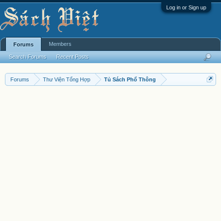
Log in or Sign up
Members
Forums
Search Forums
Recent Posts
Forums
Thư Viện Tổng Hợp
Tủ Sách Phổ Thông