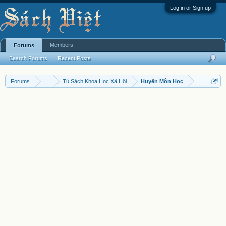
Log in or Sign up
Members
Forums
Search Forums
Recent Posts
Forums
...
Tủ Sách Khoa Học Xã Hội
Huyền Môn Học