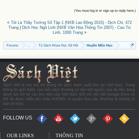
(You must log in or sign up to reply here.)
<
Tôi Là Thầy Tướng Số Tập 1 (NXB Lao Động 2015) - Dịch Chi, 472
Trang
|
Dịch Học Ngũ Linh (NXB Văn Hóa Thông Tin 2007) - Cao Từ
Linh, 1000 Trang
>
Forums
...
Tủ Sách Khoa Học Xã Hội
Huyền Môn Học
Sách Việt là nơi lưu trữ thông tin sách được xuất bản tại Việt Nam. Trong
thông tin giới thiệu của mỗi sách thường có liên kết nguồn của tài liệu đang
được lưu trữ tại các thư viện của Việt Nam. Đối với liên kết Google Drive có
thể tải được miễn phí hoặc KHÔNG có quyền truy cập (thường là không có
bản số hóa).
FOLLOW US
OUR LINKS
THÔNG TIN