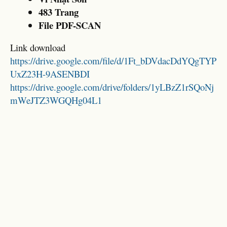
483 Trang
File PDF-SCAN
Link download
https://drive.google.com/file/d/1Ft_bDVdacDdYQgTYP
UxZ23H-9ASENBDI
https://drive.google.com/drive/folders/1yLBzZ1rSQoNj
mWeJTZ3WGQHg04L1