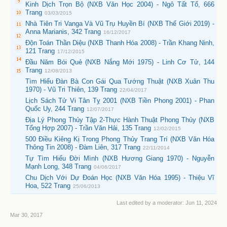
Kinh Dịch Trọn Bộ (NXB Văn Học 2004) - Ngô Tất Tố, 666
Trang
03/03/2015
Nhà Tiên Tri Vanga Và Vũ Trụ Huyền Bí (NXB Thế Giới 2019) -
Anna Marianis, 342 Trang
16/12/2017
Độn Toán Thần Diệu (NXB Thanh Hóa 2008) - Trần Khang Ninh,
121 Trang
17/12/2015
Đầu Năm Bói Quẻ (NXB Nắng Mới 1975) - Linh Cơ Tử, 144
Trang
12/08/2013
Tìm Hiểu Đàn Bà Con Gái Qua Tướng Thuật (NXB Xuân Thu
1970) - Vũ Tri Thiên, 139 Trang
22/04/2017
Lịch Sách Tử Vi Tân Tỵ 2001 (NXB Tiền Phong 2001) - Phan
Quốc Uy, 244 Trang
12/07/2017
Địa Lý Phong Thủy Tập 2-Thực Hành Thuật Phong Thủy (NXB
Tổng Hợp 2007) - Trần Văn Hải, 135 Trang
12/02/2015
500 Điều Kiêng Kị Trong Phong Thủy Trang Trí (NXB Văn Hóa
Thông Tin 2008) - Đàm Liên, 317 Trang
22/11/2014
Tự Tìm Hiểu Đời Mình (NXB Hương Giang 1970) - Nguyễn
Mạnh Long, 348 Trang
04/06/2017
Chu Dịch Với Dự Đoán Học (NXB Văn Hóa 1995) - Thiệu Vĩ
Hoa, 522 Trang
25/06/2013
Last edited by a moderator:
Jun 11, 2024
Mar 30, 2017