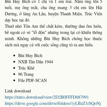
Bùi Huy Bích có 1 chị và 1 em trai. Năm ông lên 5
tuổi, mẹ ông mất, cha ông mang 3 chị em lên Hải
Dương, ở làng An Lâu, huyện Thanh Miện. Trúc Viên
dạy học tại đó.
Thuở nhỏ Tồn Am thể chất kém, thường đau ốm luôn,
bề ngoài có vẻ "lỗ độn" nhưng trong lại có khiếu thông
minh. Không những Bùi Huy Bích chóng học thuộc
sách mà ngay cả với cuộc sống cũng tỏ ra am hiểu.
Bùi Huy Bích
NXB Tân Dân 1944
Trúc Khê
96 Trang
File PDF-SCAN
Link download
https://nitro.download/view/2D2B0FFFD087991
https://drive.google.com/drive/folders/1yLBzZ1rSQoNj