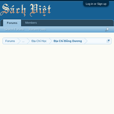
Log in or Sign up
Members
Forums
Search Forums
Recent Posts
Forums
...
Địa Chí Học
Địa Chí Đông Dương