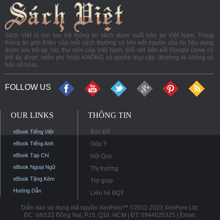
Sách Việt là nơi lưu trữ thông tin sách được xuất bản tại Việt Nam. Trong
thông tin giới thiệu của mỗi sách thường có liên kết nguồn của tài liệu đang
được lưu trữ tại các thư viện của Việt Nam. Đối với liên kết Google Drive có
thể tải được miễn phí hoặc KHÔNG có quyền truy cập (thường là không có
bản số hóa).
FOLLOW US
OUR LINKS
THÔNG TIN
Bản Đồ
eBook Tiếng Việt
eBook Tiếng Anh
Góp Ý
eBook Tạp Chí
Nội Quy
eBook Ngoại Ngữ
Thị trường
eBook Tặng Kèm
Trợ giúp
Hướng Dẫn
Liên hệ BQT
Diễn đàn sử dụng mã nguồn XenForo™ ©2011-2023 XenForo Ltd.
ĐC: 68/122 Đồng Nai, P15, Q10, HCM | ĐT: 0944625325 | Email: