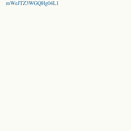
mWeJTZ3WGQHg04L1