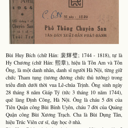
Bùi Huy Bích (chữ Hán: 裴輝璧; 1744 - 1818), tự là
Hy Chương (chữ Hán: 熙章), hiệu là Tồn Am và Tồn
Ông, là một danh nhân, danh sĩ người Hà Nội, từng giữ
chức Tham tụng (tương đương chức thủ tướng) trong
triều đình dưới thời vua Lê-chúa Trịnh. Ông sinh ngày
28 tháng 8 năm Giáp Tý (tức 3 tháng 10 năm 1744),
quê làng Định Công, Hà Nội. Ông là cháu 5 đời của
Tiên Quận công Bùi Bỉnh Uyên, cháu 7 đời của Quảng
Quận công Bùi Xương Trạch. Cha là Bùi Dụng Tân,
hiệu Trúc Viên cư sĩ, dạy học ở nhà.