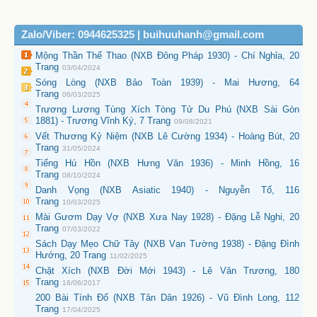
Zalo/Viber: 0944625325 | buihuuhanh@gmail.com
Mộng Thần Thể Thao (NXB Đông Pháp 1930) - Chí Nghỉa, 20
Trang
03/04/2024
Sóng Lòng (NXB Bảo Toàn 1939) - Mai Hương, 64
Trang
06/03/2025
Trương Lương Tùng Xích Tòng Tử Du Phú (NXB Sài Gòn
1881) - Trương Vĩnh Ký, 7 Trang
09/08/2021
Vết Thương Kỷ Niệm (NXB Lê Cường 1934) - Hoàng Bút, 20
Trang
31/05/2024
Tiếng Hú Hồn (NXB Hưng Văn 1936) - Minh Hồng, 16
Trang
08/10/2024
Danh Vọng (NXB Asiatic 1940) - Nguyễn Tố, 116
Trang
10/03/2025
Mài Gươm Dạy Vợ (NXB Xưa Nay 1928) - Đặng Lễ Nghi, 20
Trang
07/03/2022
Sách Dạy Mẹo Chữ Tây (NXB Vạn Tường 1938) - Đặng Đình
Hướng, 20 Trang
11/02/2025
Chặt Xích (NXB Đời Mới 1943) - Lê Văn Trương, 180
Trang
16/06/2017
200 Bài Tính Đố (NXB Tân Dân 1926) - Vũ Đình Long, 112
Trang
17/04/2025