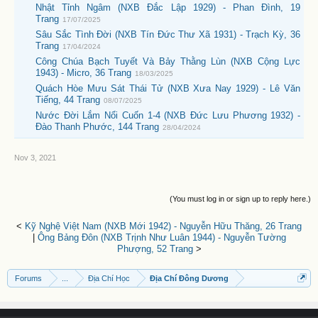
Nhật Tỉnh Ngâm (NXB Đắc Lập 1929) - Phan Đình, 19
Trang
17/07/2025
Sâu Sắc Tình Đời (NXB Tín Đức Thư Xã 1931) - Trạch Kỳ, 36
Trang
17/04/2024
Công Chúa Bạch Tuyết Và Bảy Thằng Lùn (NXB Cộng Lực
1943) - Micro, 36 Trang
18/03/2025
Quách Hòe Mưu Sát Thái Tử (NXB Xưa Nay 1929) - Lê Văn
Tiếng, 44 Trang
08/07/2025
Nước Đời Lắm Nổi Cuốn 1-4 (NXB Đức Lưu Phương 1932) -
Đào Thanh Phước, 144 Trang
28/04/2024
Nov 3, 2021
(You must log in or sign up to reply here.)
<
Kỹ Nghệ Việt Nam (NXB Mới 1942) - Nguyễn Hữu Thăng, 26 Trang
|
Ông Bảng Đôn (NXB Trịnh Như Luân 1944) - Nguyễn Tường
Phượng, 52 Trang
>
Forums
...
Địa Chí Học
Địa Chí Đông Dương