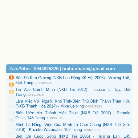
Zalo/Viber: 0944625325 | buihuuhanh@gmail.com
Bản Đồ Kim Cương (NXB Lao Động Xã Hội 2006) - Vương Tuệ,
344 Trang
26/08/2024
Tin Vào Chính Mình (NXB Trẻ 2012) - Louise L. Hay, 162
Trang
10/12/2016
Làm Việc Với Người Khó Tính-Biến Thù Địch Thành Thân Hữu
(NXB Thanh Hóa 2014) - Mike Leibling
04/03/2024
Biến Ước Mơ Thành Hiện Thực (NXB Trẻ 2007) - Pamala
Oslie, 145 Trang
17/03/2015
Mình Là Nắng, Việc Của Mình Là Chói Chang (NXB Thế Giới
2018) - Kazuko Watanabe, 162 Trang
18/04/2021
Biết Ơn Cuộc Sống (NXB Trẻ 2005) - Hương Lan, 145