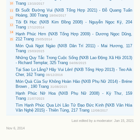
Trang
13/10/2017
Đi Suốt Đường Vui (NXB Tổng Hợp 2021) - Đỗ Quang Tuấn
Hoàng, 300 Trang
18/04/2017
Tôi Đi Học (NXB Kim Đồng 2008) - Nguyễn Ngọc Ký, 204
Trang
17/12/2014
Hạnh Phúc Hơn (NXB Tổng Hợp 2009) - Dương Ngọc Dũng,
212 Trang
25/05/2014
Món Quà Ngọt Ngào (NXB Dân Trí 2011) - Mai Hương, 117
Trang
15/03/2015
Những Quy Tắc Trong Cuộc Sống (NXB Lao Động Xã Hội 2013)
- Richard Templar, 325 Trang
04/06/2015
Tại Sao Lo Lắng? Hãy Vui Lên! (NXB Tổng Hợp 2013) - Teo Aik
Cher, 162 Trang
08/12/2016
Món Quà Của Sự Không Hoàn Hảo (NXB Phụ Nữ 2014) - Bréne
Brown , 190 Trang
31/08/2015
Hạnh Phúc Nở Hoa (NXB Phụ Nữ 2008) - Kỳ Thư, 159
Trang
21/07/2023
Tìm Hạnh Phúc Qua Lời Lão Tử Đạo Đức Kinh (NXB Văn Hóa
Văn Nghệ 2015) - Thiên Tùng, 217 Trang
12/08/2017
Last edited by a moderator:
Jan 15, 2021
Nov 6, 2014