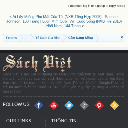
(You must log in or sign up to reply here.)
<
Ai Lấy Miếng Pho Mát Của Tôi (NXB Tổng Hợp 2005) - Spencer
Johnson, 130 Trang
|
Luôn Mỉm Cười Với Cuộc Sống (NXB Trẻ 2010)
- Nhã Nam, 144 Trang
>
Forums
...
Tủ Sách Gia Đình
Cẩm Nang Sống
Sách Việt là nơi lưu trữ thông tin sách được xuất bản tại Việt Nam. Trong
thông tin giới thiệu của mỗi sách thường có liên kết nguồn của tài liệu đang
được lưu trữ tại các thư viện của Việt Nam. Đối với liên kết Google Drive có
thể tải được miễn phí hoặc KHÔNG có quyền truy cập (thường là không có
bản số hóa).
FOLLOW US
OUR LINKS
THÔNG TIN