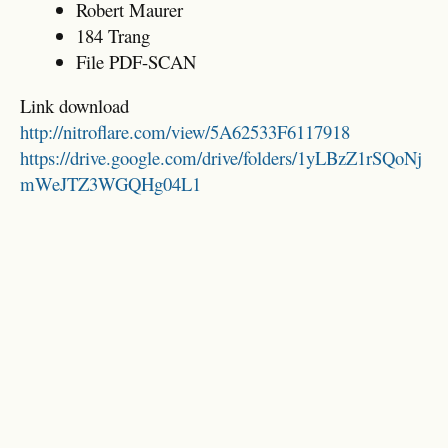
Robert Maurer
184 Trang
File PDF-SCAN
Link download
http://nitroflare.com/view/5A62533F6117918
https://drive.google.com/drive/folders/1yLBzZ1rSQoNj
mWeJTZ3WGQHg04L1