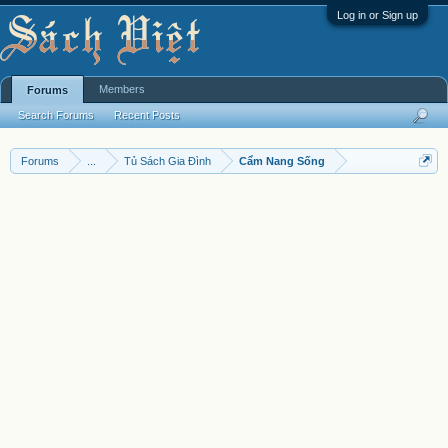
Log in or Sign up
Members
Forums
Search Forums
Recent Posts
Forums
...
Tủ Sách Gia Đình
Cẩm Nang Sống