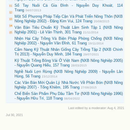
Sổ Tay Nuôi Cá Gia Đình - Nguyễn Duy Khoát, 114
Trang
04/07/2013
Một Số Phương Pháp Tiếp Cận Và Phát Triển Nông Thôn (NXB
Nông Nghiệp 2002) - Đặng Kim Vui, 124 Trang
20/08/2015
Văn Bản Tiêu Chuẩn Kỹ Thuật Lâm Sinh Tập 1 (NXB Nông
Nghiệp 2001) - Lê Văn Thịnh, 301 Trang
21/11/2014
Nhện Hại Cây Trồng Và Biện Pháp Phòng Chống (NXB Nông
Nghiệp 2002) - Nguyễn Văn Đĩnh, 61 Trang
16/11/2014
Cẩm Nang Kỹ Thuật Nhân Giống Cây Trồng Tập 2 (NXB Chính
Trị 2013) - Nguyễn Duy Minh, 184 Trang
29/07/2021
Kỹ Thuật Trồng Bông Vải Ở Việt Nam (NXB Nông Nghiệp 2005)
- Nguyễn Quang Hiếu, 157 Trang
28/03/2015
Nghề Nuôi Lợn Rừng (NXB Nông Nghiệp 2009) - Nguyễn Lân
Hùng, 56 Trang
23/12/2014
Các Văn Bản Mới Quản Lý Nhà Nước Về Phân Bón (NXB Nông
Nghiệp 2007) - Tống Khiêm, 195 Trang
27/08/2015
Chế Biến Sản Phẩm Phụ Dâu Tằm Tơ (NXB Nông Nghiệp 1996)
- Nguyễn Hữu Trí, 118 Trang
06/04/2022
Last edited by a moderator:
Aug 4, 2021
Jul 30, 2021