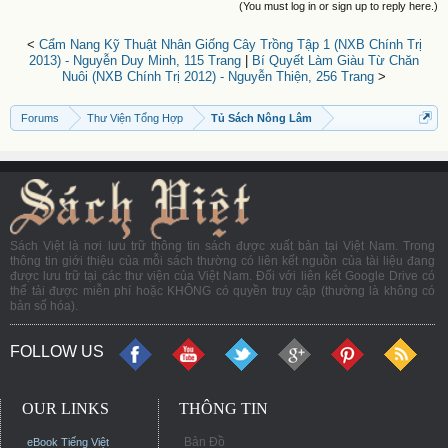
(You must log in or sign up to reply here.)
<
Cẩm Nang Kỹ Thuật Nhân Giống Cây Trồng Tập 1 (NXB Chính Trị
2013) - Nguyễn Duy Minh, 115 Trang
|
Bí Quyết Làm Giàu Từ Chăn
Nuôi (NXB Chính Trị 2012) - Nguyễn Thiện, 256 Trang
>
Forums
Thư Viện Tổng Hợp
Tủ Sách Nông Lâm
Sách Việt là nơi lưu trữ thông tin sách được xuất bản tại Việt Nam. Trong
thông tin giới thiệu của mỗi sách thường có liên kết nguồn của tài liệu đang
được lưu trữ tại các thư viện của Việt Nam. Đối với liên kết Google Drive có
thể tải được miễn phí hoặc KHÔNG có quyền truy cập (thường là không có
bản số hóa).
FOLLOW US
OUR LINKS
THÔNG TIN
Bản Đồ
eBook Tiếng Việt