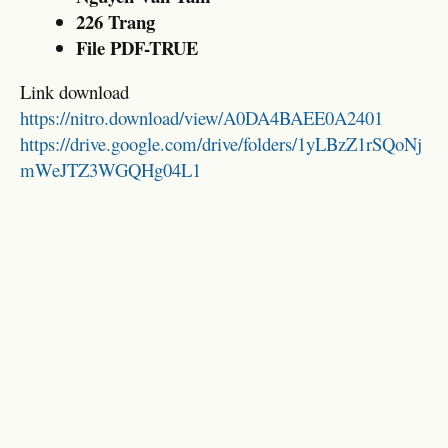
226 Trang
File PDF-TRUE
Link download
https://nitro.download/view/A0DA4BAEE0A2401
https://drive.google.com/drive/folders/1yLBzZ1rSQoNj
mWeJTZ3WGQHg04L1