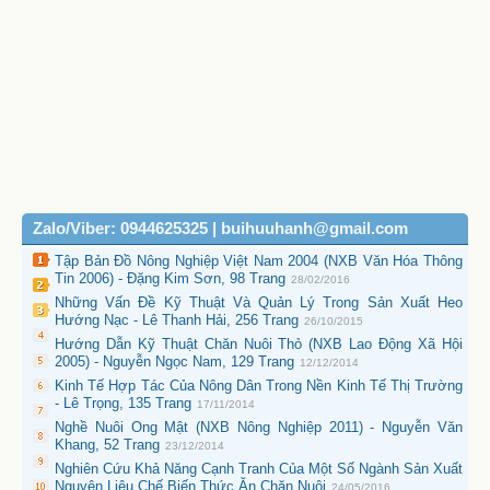
Zalo/Viber: 0944625325 | buihuuhanh@gmail.com
Tập Bản Đồ Nông Nghiệp Việt Nam 2004 (NXB Văn Hóa Thông
Tin 2006) - Đặng Kim Sơn, 98 Trang
28/02/2016
Những Vấn Đề Kỹ Thuật Và Quản Lý Trong Sản Xuất Heo
Hướng Nạc - Lê Thanh Hải, 256 Trang
26/10/2015
Hướng Dẫn Kỹ Thuật Chăn Nuôi Thỏ (NXB Lao Động Xã Hội
2005) - Nguyễn Ngọc Nam, 129 Trang
12/12/2014
Kinh Tế Hợp Tác Của Nông Dân Trong Nền Kinh Tế Thị Trường
- Lê Trọng, 135 Trang
17/11/2014
Nghề Nuôi Ong Mật (NXB Nông Nghiệp 2011) - Nguyễn Văn
Khang, 52 Trang
23/12/2014
Nghiên Cứu Khả Năng Cạnh Tranh Của Một Số Ngành Sản Xuất
Nguyên Liệu Chế Biến Thức Ăn Chăn Nuôi
24/05/2016