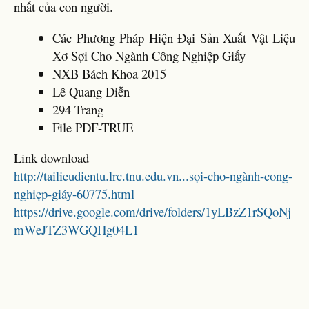
nhất của con người.
Các Phương Pháp Hiện Đại Sản Xuất Vật Liệu
Xơ Sợi Cho Ngành Công Nghiệp Giấy
NXB Bách Khoa 2015
Lê Quang Diễn
294 Trang
File PDF-TRUE
Link download
http://tailieudientu.lrc.tnu.edu.vn...sọi-cho-ngành-cong-
nghiẹp-giáy-60775.html
https://drive.google.com/drive/folders/1yLBzZ1rSQoNj
mWeJTZ3WGQHg04L1