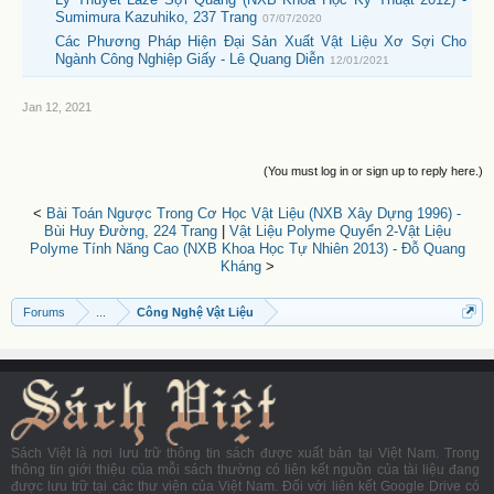
Sumimura Kazuhiko, 237 Trang
07/07/2020
Các Phương Pháp Hiện Đại Sản Xuất Vật Liệu Xơ Sợi Cho
Ngành Công Nghiệp Giấy - Lê Quang Diễn
12/01/2021
Jan 12, 2021
(You must log in or sign up to reply here.)
<
Bài Toán Ngược Trong Cơ Học Vật Liệu (NXB Xây Dựng 1996) -
Bùi Huy Đường, 224 Trang
|
Vật Liệu Polyme Quyển 2-Vật Liệu
Polyme Tính Năng Cao (NXB Khoa Học Tự Nhiên 2013) - Đỗ Quang
Kháng
>
Forums
...
Công Nghệ Vật Liệu
Sách Việt là nơi lưu trữ thông tin sách được xuất bản tại Việt Nam. Trong
thông tin giới thiệu của mỗi sách thường có liên kết nguồn của tài liệu đang
được lưu trữ tại các thư viện của Việt Nam. Đối với liên kết Google Drive có