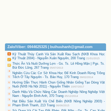
Zalo/Viber: 0944625325 | buihuuhanh@gmail.com
Kỹ Thuật Thủy Canh Và Sản Xuất Rau Sạch (NXB Khoa Học
Kỹ Thuật 2004) - Nguyễn Xuân Nguyên, 200 Trang
21/01/2015
Thức Ăn Và Nuôi Dưỡng Lợn - Gs. Ts. Lê Hồng Mận | Pgs. Ts.
Bùi Đức Lũng, 267 Trang
05/07/2013
Nghiên Cứu Các Cơ Sở Khoa Học Để Kinh Doanh Rừng Trồng
Tếch Ở Tây Nguyên - Ts. Bảo Huy, 170 Trang
09/02/2014
Hướng Dẫn Thực Hành Chọn Giống Nhân Giống Tạo Dòng Vật
Nuôi (NXB Hà Nội 2011) - Nguyễn Thiện
10/07/2017
Danh Hiệu Và Chức Năng Các Doanh Nghiệp Nông Nghiệp Việt
Nam - Nguyễn Đình Anh, 370 Trang
05/12/2014
Hạt Điều Sản Xuất Và Chế Biến (NXB Nông Nghiệp 2003) -
Phạm Đình Thanh, 213 Trang
06/06/2015
Sử Dụng Và Cải Tạo Đất Phèn, Đất Mặn - Gs. Ts. Cao Xuân