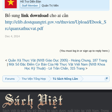
Hỗ Trợ Diễn Đàn
Staff Member
Quản Trị Viên
link download
Bổ sung
cho ai cần
http://elib.dostquangtri.gov.vn/thuvien/Upload/Ebook_S
rc/quanxathucvat.pdf
Dec 4, 2014
(You must log in or sign up to reply here.)
<
Quần Xã Thực Vật (NXB Giáo Dục 2005) - Hoàng Chung, 187 Trang
|
Một Số Đặc Điểm Cơ Bản Của Hệ Thực Vật Việt Nam (NXB Khoa
Học Kỹ Thuật) - Lê Trần Chấn, 315 Trang
>
Forums
Thư Viện Tổng Hợp
Tủ Sách Nông Lâm
Sách Việt là nơi lưu trữ thông tin sách được xuất bản tại Việt Nam. Trong