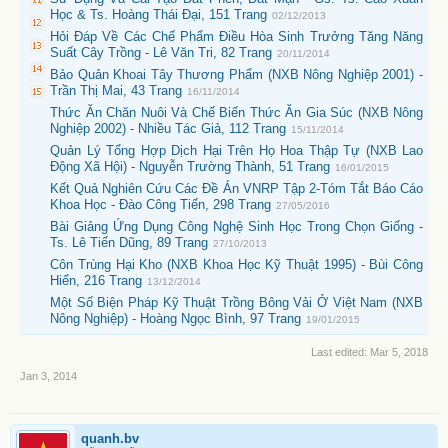
Học & Ts. Hoàng Thái Đại, 151 Trang
02/12/2013
Hỏi Đáp Về Các Chế Phẩm Điều Hòa Sinh Trưởng Tăng Năng
Suất Cây Trồng - Lê Văn Tri, 82 Trang
20/11/2014
Bảo Quản Khoai Tây Thương Phẩm (NXB Nông Nghiệp 2001) -
Trần Thị Mai, 43 Trang
16/11/2014
Thức Ăn Chăn Nuôi Và Chế Biến Thức Ăn Gia Súc (NXB Nông
Nghiệp 2002) - Nhiều Tác Giả, 112 Trang
15/11/2014
Quản Lý Tổng Hợp Dịch Hại Trên Họ Hoa Thập Tự (NXB Lao
Động Xã Hội) - Nguyễn Trường Thành, 51 Trang
16/01/2015
Kết Quả Nghiên Cứu Các Đề Án VNRP Tập 2-Tóm Tắt Báo Cáo
Khoa Học - Đào Công Tiến, 298 Trang
27/05/2016
Bài Giảng Ứng Dụng Công Nghệ Sinh Học Trong Chọn Giống -
Ts. Lê Tiến Dũng, 89 Trang
27/10/2013
Côn Trùng Hại Kho (NXB Khoa Học Kỹ Thuật 1995) - Bùi Công
Hiển, 216 Trang
13/12/2014
Một Số Biện Pháp Kỹ Thuật Trồng Bông Vải Ở Việt Nam (NXB
Nông Nghiệp) - Hoàng Ngọc Bình, 97 Trang
19/01/2015
Last edited:
Mar 5, 2018
Jan 3, 2014
quanh.bv