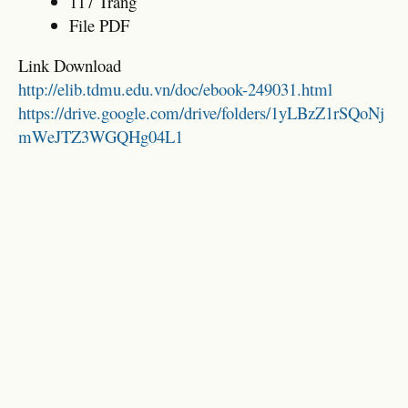
117 Trang
File PDF
Link Download
http://elib.tdmu.edu.vn/doc/ebook-249031.html
https://drive.google.com/drive/folders/1yLBzZ1rSQoNj
mWeJTZ3WGQHg04L1