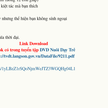
 kiệt tác mà bạn thích
y nhưng thể hiện bạn không sính ngoại
ĩa thời đại.
Link Download
k có trong tuyển tập
DVD
Nuôi Dạy Trẻ
://tvdt.langson.gov.vn/DataFile/9211.pdf
folders/1yLBzZ1rSQoNjmWeJTZ3WGQHg04L1