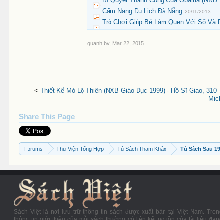
Bí Quyết Thành Công Của Obama (NXB T
Cẩm Nang Du Lịch Đà Nẵng
20/11/2013
Trò Chơi Giúp Bé Làm Quen Với Số Và P
quanh.bv
,
Mar 22, 2015
<
Thiết Kế Mỏ Lộ Thiên (NXB Giáo Dục 1999) - Hồ Sĩ Giao, 310 
Mic
Share This Page
Forums
Thư Viện Tổng Hợp
Tủ Sách Tham Khảo
Tủ Sách Sau 1
Sách Việt là nơi lưu trữ thông tin sách được xuất bản tại Việt Nam. Tron
thông tin giới thiệu của mỗi sách thường có liên kết nguồn của tài liệu đan