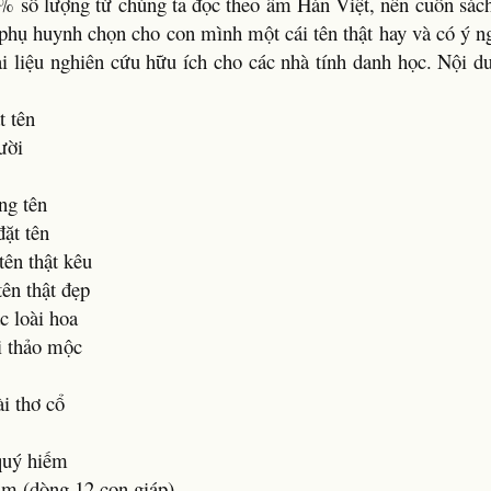
 70% số lượng từ chúng ta đọc theo âm Hán Việt, nên cuốn sác
phụ huynh chọn cho con mình một cái tên thật hay và có ý ng
ài liệu nghiên cứu hữu ích cho các nhà tính danh học. Nội d
t tên
ười
ng tên
ặt tên
tên thật kêu
tên thật đẹp
c loài hoa
ài thảo mộc
i thơ cổ
 quý hiếm
năm (dòng 12 con giáp)