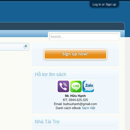
Log in or Sign up
Sign up now!
Hỗ trợ tìm sách
Mr. Hữu Hạnh
ĐT: 0944.625.325
Email: buihuuhanh@gmail.com
Danh sách eBook
Sách Việt
Nhà Tài Trợ