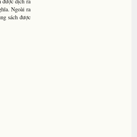
h được dịch ra
hĩa. Ngoài ra
ung sách được