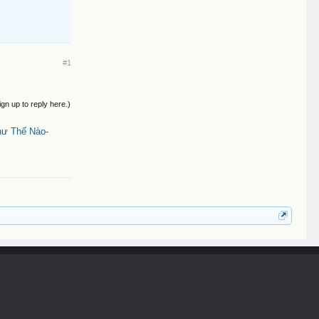
#1
ign up to reply here.)
hư Thế Nào-