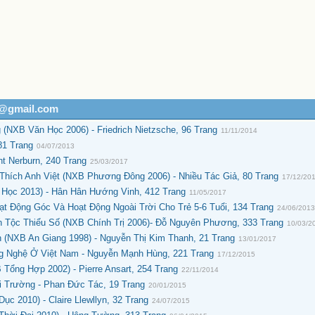
h@gmail.com
NXB Văn Học 2006) - Friedrich Nietzsche, 96 Trang
11/11/2014
81 Trang
04/07/2013
t Nerburn, 240 Trang
25/03/2017
hích Anh Việt (NXB Phương Đông 2006) - Nhiều Tác Giả, 80 Trang
17/12/20
Học 2013) - Hân Hân Hướng Vinh, 412 Trang
11/05/2017
t Động Góc Và Hoạt Động Ngoài Trời Cho Trẻ 5-6 Tuổi, 134 Trang
24/06/201
 Tộc Thiểu Số (NXB Chính Trị 2006)- Đỗ Nguyên Phương, 333 Trang
10/03/2
h (NXB An Giang 1998) - Nguyễn Thị Kim Thanh, 21 Trang
13/01/2017
ng Nghệ Ở Việt Nam - Nguyễn Mạnh Hùng, 221 Trang
17/12/2015
Tổng Hợp 2002) - Pierre Ansart, 254 Trang
22/11/2014
 Trường - Phan Đức Tác, 19 Trang
20/01/2015
c 2010) - Claire Llewllyn, 32 Trang
24/07/2015