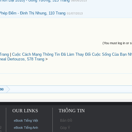
hời Đại 2010) - Uông Tường, 313 Trang
06/04/2015
hép Đếm - Đinh Thị Nhung, 110 Trang
01/07/2013
(You must log in or s
Trang
|
Cuộc Cách Mạng Thông Tin Đã Làm Thay Đổi Cuộc Sống Của Bạn N
heal Dertouzos, 578 Trang
>
990
OUR LINKS
THÔNG TIN
Bản Đồ
eBook Tiếng Việt
g
eBook Tiếng Anh
Góp Ý
g