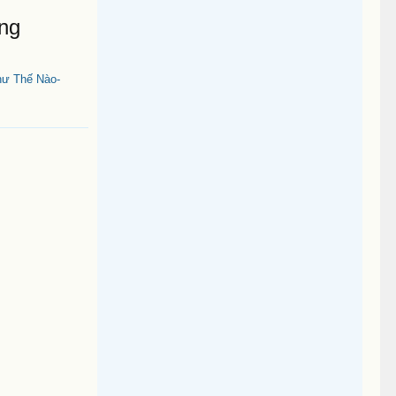
ng
hư Thế Nào-