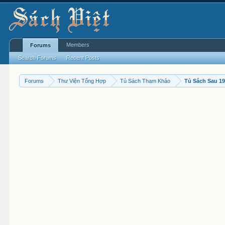
Members
Forums
Search Forums
Recent Posts
Forums
Thư Viện Tổng Hợp
Tủ Sách Tham Khảo
Tủ Sách Sau 1