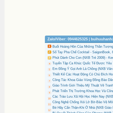
Zalo/Viber: 0944625325 | buihuuhan
Buổi Hoàng Hôn Của Những Thần Tượng (
Sổ Tay Pha Chế Cocktail - SaigonBook, 
Phút Dành Cho Con (NXB Trẻ 2009) - Ken
Tuyển Tập Ca Khúc Quốc Tế Được Yêu T
Em Đồng Ý Gọi Anh Là Chồng (NXB Văn 
Thiết Kế Các Hoạt Động Có Chủ Đích Hoạ
Công Tác Khoa Giáo Vùng Đồng Bào Dân
Giáo Trình Giới Thiệu Mỹ Thuật Vẽ Tran
Phát Triển Thị Trường Khoa Học Và Cô
Các Trào Lưu Xã Hội Học Hiện Nay (NXB 
Công Nghệ Chống Xói Lở Bờ-Bảo Vệ Môi
Bé Hãy Cẩn Thận-Khi Ở Nhà (NXB Giáo Dụ