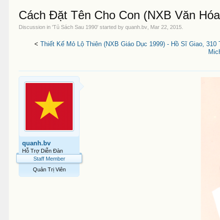
Cách Đặt Tên Cho Con (NXB Văn Hóa 
Discussion in '
Tủ Sách Sau 1990
' started by
quanh.bv
,
Mar 22, 2015
.
<
Thiết Kế Mỏ Lộ Thiên (NXB Giáo Dục 1999) - Hồ Sĩ Giao, 310 
Mic
quanh.bv
Hỗ Trợ Diễn Đàn
Staff Member
Quản Trị Viên