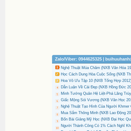
Zalo/Viber: 0944625325 | buihuuhan
Nghệ Thuật Múa Chăm (NXB Văn Hóa 198
Học Cách Dung Hòa Cuộc Sống (NXB Tha
Hoa Vô Ưu Tập 10 (NXB Tổng Hợp 2012) 
Dẫn Luận Về Cái Đẹp (NXB Hồng Đức 201
Minh Tướng Quân Hệ Liệt-Phá Lãng Trùy 
Giấc Mộng Sói Vương (NXB Văn Học 201
Nghệ Thuật Tạo Hình Của Người Khmer 
Mua Sắm Thông Minh (NXB Lao Động 2016
Bốn Bài Giảng Mỹ Học (NXB Đại Học Quố
Người Thành Công Có 1% Cách Nghĩ Khá