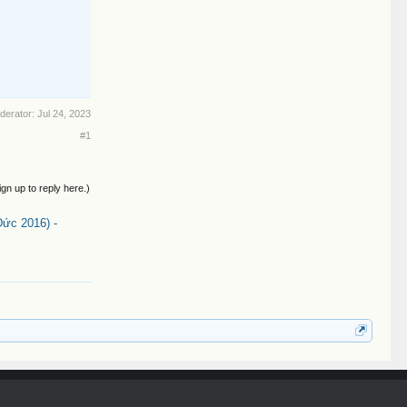
oderator:
Jul 24, 2023
#1
ign up to reply here.)
ức 2016) -