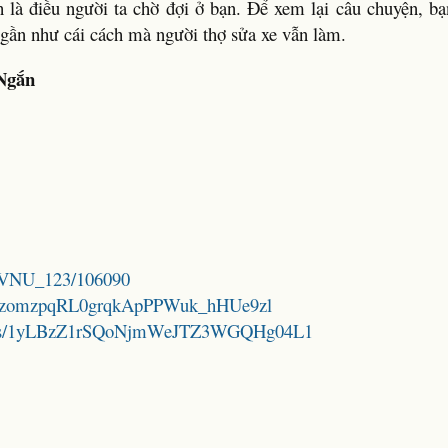
 là điều người ta chờ đợi ở bạn. Để xem lại câu chuyện, bạ
, gần như cái cách mà người thợ sửa xe vẫn làm.
Ngắn
le/VNU_123/106090
1jzX_zomzpqRL0grqkApPPWuk_hHUe9zl
folders/1yLBzZ1rSQoNjmWeJTZ3WGQHg04L1