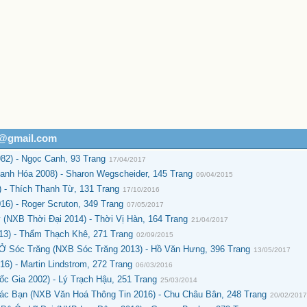
h@gmail.com
2) - Ngọc Canh, 93 Trang
17/04/2017
nh Hóa 2008) - Sharon Wegscheider, 145 Trang
09/04/2015
- Thích Thanh Từ, 131 Trang
17/10/2016
6) - Roger Scruton, 349 Trang
07/05/2017
(NXB Thời Đại 2014) - Thời Vị Hàn, 164 Trang
21/04/2017
3) - Thẩm Thạch Khê, 271 Trang
02/09/2015
Ở Sóc Trăng (NXB Sóc Trăng 2013) - Hồ Văn Hưng, 396 Trang
13/05/2017
) - Martin Lindstrom, 272 Trang
06/03/2016
c Gia 2002) - Lý Trạch Hậu, 251 Trang
25/03/2014
c Bạn (NXB Văn Hoá Thông Tin 2016) - Chu Châu Bân, 248 Trang
20/02/201