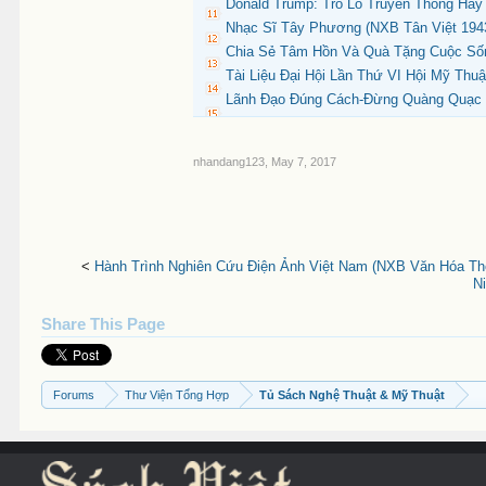
Donald Trump: Trò Lố Truyền Thông Hay
Nhạc Sĩ Tây Phương (NXB Tân Việt 1943
Chia Sẻ Tâm Hồn Và Quà Tặng Cuộc Sống
Tài Liệu Đại Hội Lần Thứ VI Hội Mỹ Thu
Lãnh Đạo Đúng Cách-Đừng Quàng Quạc Và
nhandang123
,
May 7, 2017
<
Hành Trình Nghiên Cứu Điện Ảnh Việt Nam (NXB Văn Hóa Thôn
N
Share This Page
Forums
Thư Viện Tổng Hợp
Tủ Sách Nghệ Thuật & Mỹ Thuật