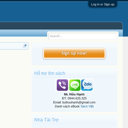
Log in or Sign up
Sign up now!
Hỗ trợ tìm sách
Mr. Hữu Hạnh
ĐT: 0944.625.325
Email: buihuuhanh@gmail.com
Danh sách eBook
Sách Việt
Nhà Tài Trợ