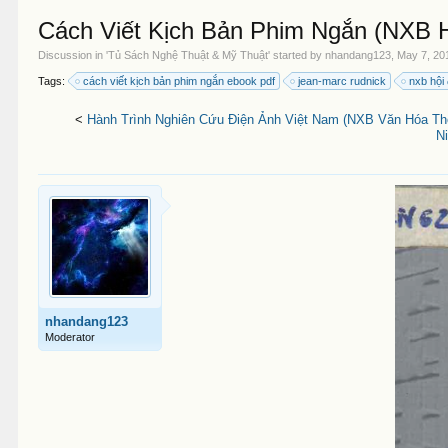
Cách Viết Kịch Bản Phim Ngắn (NXB H
Discussion in '
Tủ Sách Nghệ Thuật & Mỹ Thuật
' started by
nhandang123
,
May 7, 20
Tags:
cách viết kịch bản phim ngắn ebook pdf
jean-marc rudnick
nxb hội
<
Hành Trình Nghiên Cứu Điện Ảnh Việt Nam (NXB Văn Hóa Thôn
N
nhandang123
Moderator