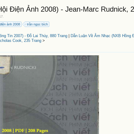
ội Điện Ảnh 2008) - Jean-Marc Rudnick, 
17
.
 điện ảnh 2008
trần ngọc bích
g Tin 2007) - Đỗ Lai Thúy, 880 Trang
|
Dẫn Luận Về Âm Nhạc (NXB Hồng Đ
icholas Cook, 235 Trang
>