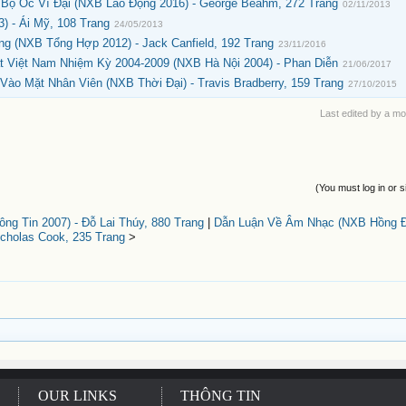
 Bộ Óc Vĩ Đại (NXB Lao Động 2016) - George Beahm, 272 Trang
02/11/2013
) - Ái Mỹ, 108 Trang
24/05/2013
 (NXB Tổng Hợp 2012) - Jack Canfield, 192 Trang
23/11/2016
ật Việt Nam Nhiệm Kỳ 2004-2009 (NXB Hà Nội 2004) - Phan Diễn
21/06/2017
o Mặt Nhân Viên (NXB Thời Đại) - Travis Bradberry, 159 Trang
27/10/2015
Last edited by a m
(You must log in or s
g Tin 2007) - Đỗ Lai Thúy, 880 Trang
|
Dẫn Luận Về Âm Nhạc (NXB Hồng Đ
icholas Cook, 235 Trang
>
OUR LINKS
THÔNG TIN