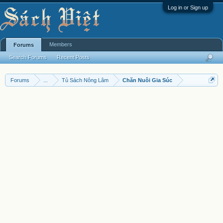
Log in or Sign up
Members
Forums
Search Forums
Recent Posts
Forums
...
Tủ Sách Nông Lâm
Chăn Nuôi Gia Súc