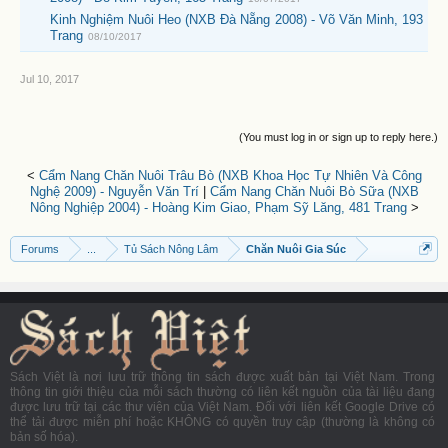
Kinh Nghiệm Nuôi Heo (NXB Đà Nẵng 2008) - Võ Văn Minh, 193
Trang
08/10/2017
Jul 10, 2017
(You must log in or sign up to reply here.)
<
Cẩm Nang Chăn Nuôi Trâu Bò (NXB Khoa Học Tự Nhiên Và Công
Nghệ 2009) - Nguyễn Văn Trí
|
Cẩm Nang Chăn Nuôi Bò Sữa (NXB
Nông Nghiệp 2004) - Hoàng Kim Giao, Phạm Sỹ Lăng, 481 Trang
>
Forums
...
Tủ Sách Nông Lâm
Chăn Nuôi Gia Súc
Sách Việt là nơi lưu trữ thông tin sách được xuất bản tại Việt Nam. Trong
thông tin giới thiệu của mỗi sách thường có liên kết nguồn của tài liệu đang
được lưu trữ tại các thư viện của Việt Nam. Đối với liên kết Google Drive có
thể tải được miễn phí hoặc KHÔNG có quyền truy cập (thường là không có
bản số hóa).