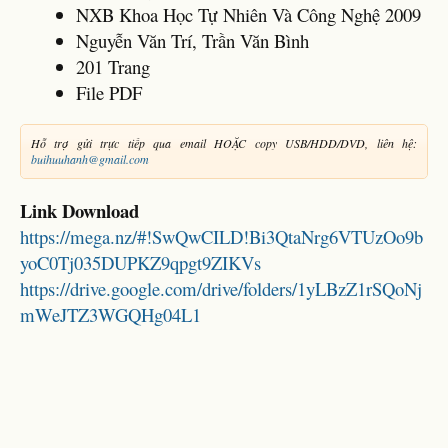
NXB Khoa Học Tự Nhiên Và Công Nghệ 2009
Nguyễn Văn Trí, Trần Văn Bình
201 Trang
File PDF
Hỗ trợ gửi trực tiếp qua email HOẶC copy USB/HDD/DVD, liên hệ:
buihuuhanh@gmail.com
Link Download
https://mega.nz/#!SwQwCILD!Bi3QtaNrg6VTUzOo9b
yoC0Tj035DUPKZ9qpgt9ZIKVs
https://drive.google.com/drive/folders/1yLBzZ1rSQoNj
mWeJTZ3WGQHg04L1