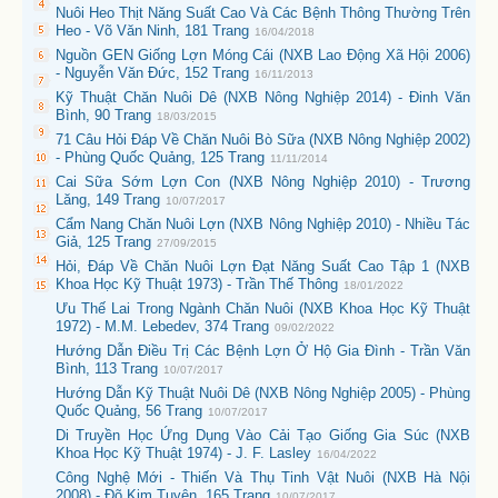
Nuôi Heo Thịt Năng Suất Cao Và Các Bệnh Thông Thường Trên
Heo - Võ Văn Ninh, 181 Trang
16/04/2018
Nguồn GEN Giống Lợn Móng Cái (NXB Lao Động Xã Hội 2006)
- Nguyễn Văn Đức, 152 Trang
16/11/2013
Kỹ Thuật Chăn Nuôi Dê (NXB Nông Nghiệp 2014) - Đinh Văn
Bình, 90 Trang
18/03/2015
71 Câu Hỏi Đáp Về Chăn Nuôi Bò Sữa (NXB Nông Nghiệp 2002)
- Phùng Quốc Quảng, 125 Trang
11/11/2014
Cai Sữa Sớm Lợn Con (NXB Nông Nghiệp 2010) - Trương
Lăng, 149 Trang
10/07/2017
Cẩm Nang Chăn Nuôi Lợn (NXB Nông Nghiệp 2010) - Nhiều Tác
Giả, 125 Trang
27/09/2015
Hỏi, Đáp Về Chăn Nuôi Lợn Đạt Năng Suất Cao Tập 1 (NXB
Khoa Học Kỹ Thuật 1973) - Trần Thế Thông
18/01/2022
Ưu Thế Lai Trong Ngành Chăn Nuôi (NXB Khoa Học Kỹ Thuật
1972) - M.M. Lebedev, 374 Trang
09/02/2022
Hướng Dẫn Điều Trị Các Bệnh Lợn Ở Hộ Gia Đình - Trần Văn
Bình, 113 Trang
10/07/2017
Hướng Dẫn Kỹ Thuật Nuôi Dê (NXB Nông Nghiệp 2005) - Phùng
Quốc Quảng, 56 Trang
10/07/2017
Di Truyền Học Ứng Dụng Vào Cải Tạo Giống Gia Súc (NXB
Khoa Học Kỹ Thuật 1974) - J. F. Lasley
16/04/2022
Công Nghệ Mới - Thiến Và Thụ Tinh Vật Nuôi (NXB Hà Nội
2008) - Đõ Kim Tuyên, 165 Trang
10/07/2017