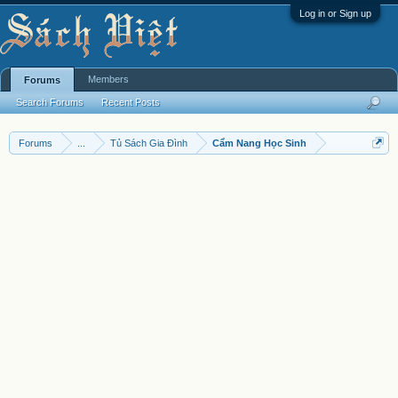
Log in or Sign up
Members
Forums
Search Forums
Recent Posts
Forums
...
Tủ Sách Gia Đình
Cẩm Nang Học Sinh