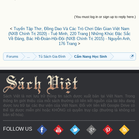
(You must log in or sign up to reply here.)
<
Tuyển Tập Thơ, Đồng Dao Và Các Trò Chơi Dân Gian Việt Nam
(NXB Chính Trị 2020) - Tuệ Minh, 220 Trang
|
Những Khúc Đặc Sắc
Về Đảng, Bác Hồ-Đoàn-Hội-Đội (NXB Chính Trị 2015) - Nguyễn Anh,
176 Trang
>
Forums
...
Tủ Sách Gia Đình
Cẩm Nang Học Sinh
Sách Việt là nơi lưu trữ thông tin sách được xuất bản tại Việt Nam. Trong
thông tin giới thiệu của mỗi sách thường có liên kết nguồn của tài liệu đang
được lưu trữ tại các thư viện của Việt Nam. Đối với liên kết Google Drive có
thể tải được miễn phí hoặc KHÔNG có quyền truy cập (thường là không có
bản số hóa).
FOLLOW US