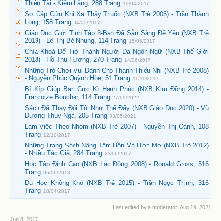
Thiên Tài - Kiếm Lăng, 288 Trang
19/04/2017
Sơ Cấp Cứu Khi Xa Thầy Thuốc (NXB Trẻ 2005) - Trần Thành
Long, 158 Trang
04/05/2017
Giáo Dục Giới Tính Tập 3-Bạn Đã Sẵn Sàng Để Yêu (NXB Trẻ
2019) - Lê Thị Bé Nhung, 114 Trang
15/06/2017
Chìa Khoá Để Trở Thành Người Đa Ngôn Ngữ (NXB Thế Giới
2018) - Hồ Thu Hương, 270 Trang
14/06/2017
Những Trò Chơi Vui Dành Cho Thanh Thiếu Nhi (NXB Trẻ 2008)
- Nguyễn Phúc Quỳnh Hòe, 51 Trang
11/10/2017
Bí Kíp Giúp Bạn Cực Kì Hạnh Phúc (NXB Kim Đồng 2014) -
Francoize Boucher, 114 Trang
27/09/2022
Sách Đã Thay Đổi Tôi Như Thế Đấy (NXB Giáo Dục 2020) - Vũ
Dương Thúy Ngà, 205 Trang
03/05/2021
Làm Việc Theo Nhóm (NXB Trẻ 2007) - Nguyễn Thị Oanh, 108
Trang
12/10/2017
Những Trang Sách Nâng Tâm Hồn Và Ước Mơ (NXB Trẻ 2012)
- Nhiều Tác Giả, 284 Trang
23/06/2017
Học Tập Đỉnh Cao (NXB Lao Động 2008) - Ronald Gross, 516
Trang
06/06/2018
Du Học Không Khó (NXB Trẻ 2015) - Trần Ngọc Thịnh, 316
Trang
18/04/2017
Last edited by a moderator:
Aug 19, 2021
Jun 8, 2017