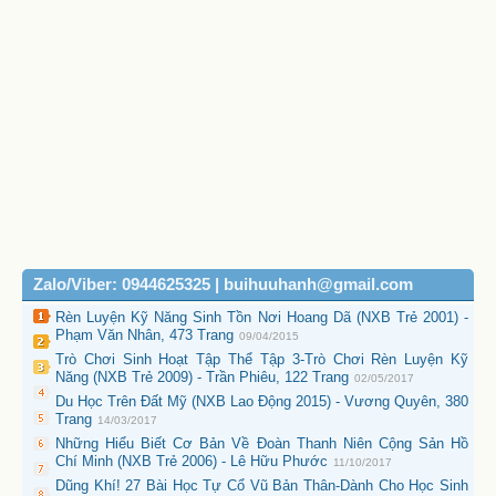
Zalo/Viber: 0944625325 | buihuuhanh@gmail.com
Rèn Luyện Kỹ Năng Sinh Tồn Nơi Hoang Dã (NXB Trẻ 2001) -
Phạm Văn Nhân, 473 Trang
09/04/2015
Trò Chơi Sinh Hoạt Tập Thể Tập 3-Trò Chơi Rèn Luyện Kỹ
Năng (NXB Trẻ 2009) - Trần Phiêu, 122 Trang
02/05/2017
Du Học Trên Đất Mỹ (NXB Lao Động 2015) - Vương Quyên, 380
Trang
14/03/2017
Những Hiểu Biết Cơ Bản Về Đoàn Thanh Niên Cộng Sản Hồ
Chí Minh (NXB Trẻ 2006) - Lê Hữu Phước
11/10/2017
Dũng Khí! 27 Bài Học Tự Cổ Vũ Bản Thân-Dành Cho Học Sinh