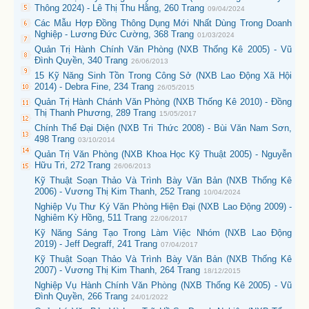
Thông 2024) - Lê Thị Thu Hằng, 260 Trang
09/04/2024
Các Mẫu Hợp Đồng Thông Dụng Mới Nhất Dùng Trong Doanh
Nghiệp - Lương Đức Cường, 368 Trang
01/03/2024
Quản Trị Hành Chính Văn Phòng (NXB Thống Kê 2005) - Vũ
Đình Quyền, 340 Trang
26/06/2013
15 Kỹ Năng Sinh Tồn Trong Công Sở (NXB Lao Động Xã Hội
2014) - Debra Fine, 234 Trang
26/05/2015
Quản Trị Hành Chánh Văn Phòng (NXB Thống Kê 2010) - Đồng
Thị Thanh Phương, 289 Trang
15/05/2017
Chính Thể Đại Diện (NXB Tri Thức 2008) - Bùi Văn Nam Sơn,
498 Trang
03/10/2014
Quản Trị Văn Phòng (NXB Khoa Học Kỹ Thuật 2005) - Nguyễn
Hữu Tri, 272 Trang
26/06/2013
Kỹ Thuật Soạn Thảo Và Trình Bày Văn Bản (NXB Thống Kê
2006) - Vương Thị Kim Thanh, 252 Trang
10/04/2024
Nghiệp Vụ Thư Ký Văn Phòng Hiện Đại (NXB Lao Động 2009) -
Nghiêm Kỳ Hồng, 511 Trang
22/06/2017
Kỹ Năng Sáng Tạo Trong Làm Việc Nhóm (NXB Lao Động
2019) - Jeff Degraff, 241 Trang
07/04/2017
Kỹ Thuật Soạn Thảo Và Trình Bày Văn Bản (NXB Thống Kê
2007) - Vương Thị Kim Thanh, 264 Trang
18/12/2015
Nghiệp Vụ Hành Chính Văn Phòng (NXB Thống Kê 2005) - Vũ
Đình Quyền, 266 Trang
24/01/2022