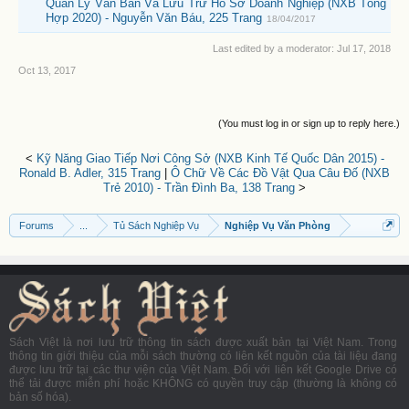
Quản Lý Văn Bản Và Lưu Trữ Hồ Sơ Doanh Nghiệp (NXB Tổng
Hợp 2020) - Nguyễn Văn Báu, 225 Trang
18/04/2017
Last edited by a moderator:
Jul 17, 2018
Oct 13, 2017
(You must log in or sign up to reply here.)
<
Kỹ Năng Giao Tiếp Nơi Công Sở (NXB Kinh Tế Quốc Dân 2015) -
Ronald B. Adler, 315 Trang
|
Ô Chữ Về Các Đồ Vật Qua Câu Đố (NXB
Trẻ 2010) - Trần Đình Ba, 138 Trang
>
Forums
...
Tủ Sách Nghiệp Vụ
Nghiệp Vụ Văn Phòng
Sách Việt là nơi lưu trữ thông tin sách được xuất bản tại Việt Nam. Trong
thông tin giới thiệu của mỗi sách thường có liên kết nguồn của tài liệu đang
được lưu trữ tại các thư viện của Việt Nam. Đối với liên kết Google Drive có
thể tải được miễn phí hoặc KHÔNG có quyền truy cập (thường là không có
bản số hóa).