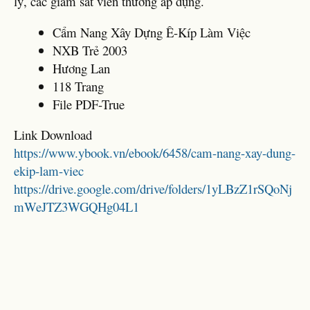
lý, các giám sát viên thường áp dụng.
Cẩm Nang Xây Dựng Ê-Kíp Làm Việc
NXB Trẻ 2003
Hương Lan
118 Trang
File PDF-True
Link Download
https://www.ybook.vn/ebook/6458/cam-nang-xay-dung-
ekip-lam-viec
https://drive.google.com/drive/folders/1yLBzZ1rSQoNj
mWeJTZ3WGQHg04L1