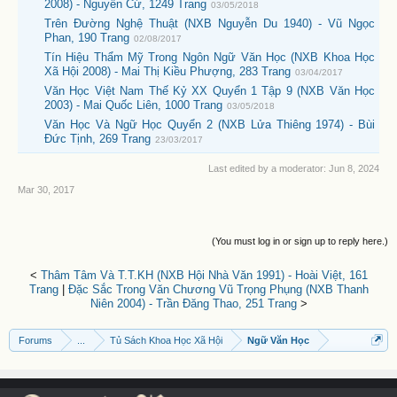
2008) - Nguyễn Cừ, 1249 Trang
03/05/2018
Trên Đường Nghệ Thuật (NXB Nguyễn Du 1940) - Vũ Ngọc
Phan, 190 Trang
02/08/2017
Tín Hiệu Thẩm Mỹ Trong Ngôn Ngữ Văn Học (NXB Khoa Học
Xã Hội 2008) - Mai Thị Kiều Phượng, 283 Trang
03/04/2017
Văn Học Việt Nam Thế Kỷ XX Quyển 1 Tập 9 (NXB Văn Học
2003) - Mai Quốc Liên, 1000 Trang
03/05/2018
Văn Học Và Ngữ Học Quyển 2 (NXB Lửa Thiêng 1974) - Bùi
Đức Tịnh, 269 Trang
23/03/2017
Last edited by a moderator:
Jun 8, 2024
Mar 30, 2017
(You must log in or sign up to reply here.)
<
Thâm Tâm Và T.T.KH (NXB Hội Nhà Văn 1991) - Hoài Việt, 161
Trang
|
Đặc Sắc Trong Văn Chương Vũ Trọng Phụng (NXB Thanh
Niên 2004) - Trần Đăng Thao, 251 Trang
>
Forums
...
Tủ Sách Khoa Học Xã Hội
Ngữ Văn Học