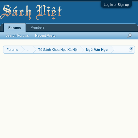
Log in or Sign up
Members
Forums
Search Forums
Recent Posts
Forums
...
Tủ Sách Khoa Học Xã Hội
Ngữ Văn Học