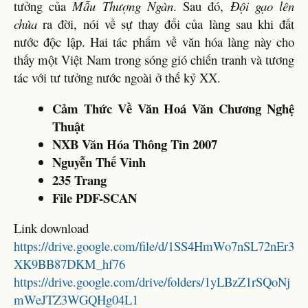
tưởng của
Mẫu Thượng Ngàn
. Sau đó,
Đội gạo lên
chùa
ra đời, nói về sự thay đổi của làng sau khi đất
nước độc lập. Hai tác phẩm về văn hóa làng này cho
thấy một Việt Nam trong sóng gió chiến tranh và tương
tác với tư tưởng nước ngoài ở thế kỷ XX.
Cảm Thức Về Văn Hoá Văn Chương Nghệ
Thuật
NXB Văn Hóa Thông Tin 2007
Nguyễn Thế Vinh
235 Trang
File PDF-SCAN
Link download
https://drive.google.com/file/d/1SS4HmWo7nSL72nEr3
XK9BB87DKM_hf76
https://drive.google.com/drive/folders/1yLBzZ1rSQoNj
mWeJTZ3WGQHg04L1