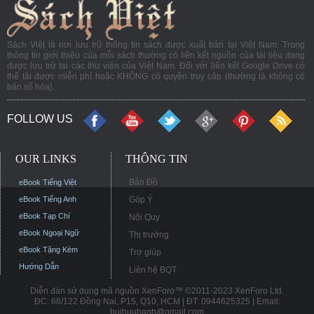
Sách Việt là nơi lưu trữ thông tin sách được xuất bản tại Việt Nam. Trong
thông tin giới thiệu của mỗi sách thường có liên kết nguồn của tài liệu đang
được lưu trữ tại các thư viện của Việt Nam. Đối với liên kết Google Drive có
thể tải được miễn phí hoặc KHÔNG có quyền truy cập (thường là không có
bản số hóa).
FOLLOW US
OUR LINKS
THÔNG TIN
Bản Đồ
eBook Tiếng Việt
eBook Tiếng Anh
Góp Ý
eBook Tạp Chí
Nội Quy
eBook Ngoại Ngữ
Thị trường
eBook Tặng Kèm
Trợ giúp
Hướng Dẫn
Liên hệ BQT
Diễn đàn sử dụng mã nguồn XenForo™ ©2011-2023 XenForo Ltd.
ĐC: 68/122 Đồng Nai, P15, Q10, HCM | ĐT: 0944625325 | Email:
buihuuhanh@gmail.com