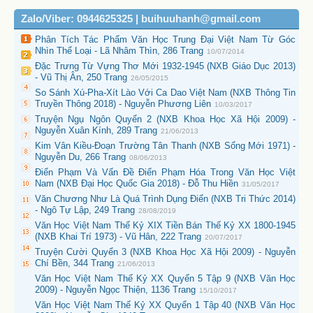
Zalo/Viber: 0944625325 | buihuuhanh@gmail.com
Phân Tích Tác Phẩm Văn Học Trung Đại Việt Nam Từ Góc
Nhìn Thể Loại - Lã Nhâm Thìn, 286 Trang
10/07/2014
Đặc Trưng Từ Vựng Thơ Mới 1932-1945 (NXB Giáo Dục 2013)
- Vũ Thị Ân, 250 Trang
26/05/2015
So Sánh Xú-Pha-Xít Lào Với Ca Dao Việt Nam (NXB Thông Tin
Truyền Thông 2018) - Nguyễn Phương Liên
10/03/2017
Truyện Ngụ Ngôn Quyển 2 (NXB Khoa Học Xã Hội 2009) -
Nguyễn Xuân Kính, 289 Trang
21/06/2013
Kim Vân Kiều-Đoạn Trường Tân Thanh (NXB Sống Mới 1971) -
Nguyễn Du, 266 Trang
08/06/2013
Điển Phạm Và Vấn Đề Điển Phạm Hóa Trong Văn Học Việt
Nam (NXB Đại Học Quốc Gia 2018) - Đỗ Thu Hiền
31/05/2017
Văn Chương Như Là Quá Trình Dụng Điển (NXB Tri Thức 2014)
- Ngô Tự Lập, 249 Trang
28/08/2019
Văn Học Việt Nam Thế Kỷ XIX Tiền Bán Thế Kỷ XX 1800-1945
(NXB Khai Trí 1973) - Vũ Hân, 222 Trang
20/07/2017
Truyện Cười Quyển 3 (NXB Khoa Học Xã Hội 2009) - Nguyễn
Chí Bền, 344 Trang
21/06/2013
Văn Học Việt Nam Thế Kỷ XX Quyển 5 Tập 9 (NXB Văn Học
2009) - Nguyễn Ngọc Thiện, 1136 Trang
15/10/2017
Văn Học Việt Nam Thế Kỷ XX Quyển 1 Tập 40 (NXB Văn Học