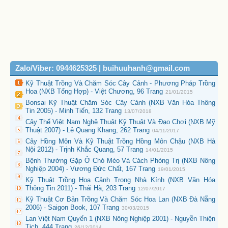
Zalo/Viber: 0944625325 | buihuuhanh@gmail.com
Kỹ Thuật Trồng Và Chăm Sóc Cây Cảnh - Phương Pháp Trồng
Hoa (NXB Tổng Hợp) - Việt Chương, 96 Trang
21/01/2015
Bonsai Kỹ Thuật Chăm Sóc Cây Cảnh (NXB Văn Hóa Thông
Tin 2005) - Minh Tiến, 132 Trang
13/07/2018
Cây Thế Việt Nam Nghệ Thuật Kỹ Thuật Và Đạo Chơi (NXB Mỹ
Thuật 2007) - Lê Quang Khang, 262 Trang
04/11/2017
Cây Hồng Môn Và Kỹ Thuật Trồng Hồng Môn Chậu (NXB Hà
Nội 2012) - Trịnh Khắc Quang, 57 Trang
14/01/2015
Bệnh Thường Gặp Ở Chó Mèo Và Cách Phòng Trị (NXB Nông
Nghiệp 2004) - Vương Đức Chất, 167 Trang
19/01/2015
Kỹ Thuật Trồng Hoa Cảnh Trong Nhà Kính (NXB Văn Hóa
Thông Tin 2011) - Thái Hà, 203 Trang
12/07/2017
Kỹ Thuật Cơ Bản Trồng Và Chăm Sóc Hoa Lan (NXB Đà Nẵng
2006) - Saigon Book, 107 Trang
30/03/2015
Lan Việt Nam Quyển 1 (NXB Nông Nghiệp 2001) - Nguyễn Thiện
Tịch, 444 Trang
26/12/2014