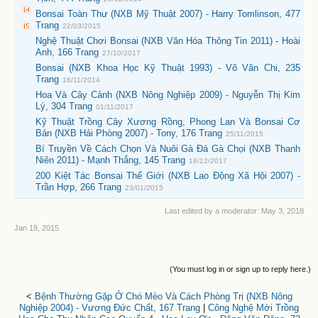
Bonsai Toàn Thư (NXB Mỹ Thuật 2007) - Harry Tomlinson, 477
Trang
22/03/2015
Nghệ Thuật Chơi Bonsai (NXB Văn Hóa Thông Tin 2011) - Hoài
Anh, 166 Trang
27/10/2017
Bonsai (NXB Khoa Học Kỹ Thuật 1993) - Võ Văn Chi, 235
Trang
16/11/2014
Hoa Và Cây Cảnh (NXB Nông Nghiệp 2009) - Nguyễn Thị Kim
Lý, 304 Trang
01/11/2017
Kỹ Thuật Trồng Cây Xương Rồng, Phong Lan Và Bonsai Cơ
Bản (NXB Hải Phòng 2007) - Tony, 176 Trang
25/11/2015
Bí Truyền Về Cách Chọn Và Nuôi Gà Đá Gà Chọi (NXB Thanh
Niên 2011) - Mạnh Thắng, 145 Trang
18/12/2017
200 Kiệt Tác Bonsai Thế Giới (NXB Lao Động Xã Hội 2007) -
Trần Hợp, 266 Trang
23/01/2015
Last edited by a moderator:
May 3, 2018
Jan 19, 2015
(You must log in or sign up to reply here.)
<
Bệnh Thường Gặp Ở Chó Mèo Và Cách Phòng Trị (NXB Nông
Nghiệp 2004) - Vương Đức Chất, 167 Trang
|
Công Nghệ Mới Trồng