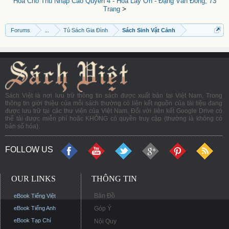
Hoa Cho Thu Nhập Cao Quyển 4 - Hoa Lay Ơn - Đặng Văn Đông, 73
Trang
>
Forums
...
Tủ Sách Gia Đình
Sách Sinh Vật Cảnh
Sách Việt là nơi lưu trữ thông tin sách được xuất bản tại Việt Nam. Trong
thông tin giới thiệu của mỗi sách thường có liên kết nguồn của tài liệu đang
được lưu trữ tại các thư viện của Việt Nam. Đối với liên kết Google Drive có
thể tải được miễn phí hoặc KHÔNG có quyền truy cập (thường là không có
bản số hóa).
FOLLOW US
OUR LINKS
THÔNG TIN
Bản Đồ
eBook Tiếng Việt
eBook Tiếng Anh
Góp Ý
eBook Tạp Chí
Nội Quy