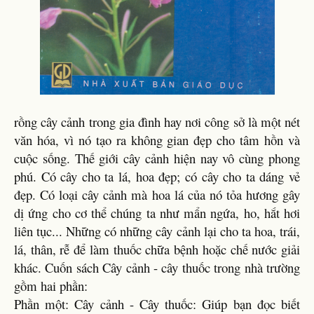
rồng cây cảnh trong gia đình hay nơi công sở là một nét
văn hóa, vì nó tạo ra không gian đẹp cho tâm hồn và
cuộc sống. Thế giới cây cảnh hiện nay vô cùng phong
phú. Có cây cho ta lá, hoa đẹp; có cây cho ta dáng vẻ
đẹp. Có loại cây cảnh mà hoa lá của nó tỏa hương gây
dị ứng cho cơ thể chúng ta như mẩn ngứa, ho, hắt hơi
liên tục... Những có những cây cảnh lại cho ta hoa, trái,
lá, thân, rễ để làm thuốc chữa bệnh hoặc chế nước giải
khác. Cuốn sách Cây cảnh - cây thuốc trong nhà trường
gồm hai phần:
Phần một: Cây cảnh - Cây thuốc: Giúp bạn đọc biết