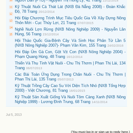
Người Dân (PTD) - Nguyễn Thị Hồng Lý, 42 Trang
22/11/2014
Kỹ Thuật Nuôi Cá Thát Lát (NXB Đà Nẵng 2008) - Đoàn Khắc
Độ, 78 Trang
20/12/2014
Hỏi Đáp Chương Trình Mục Tiêu Quốc Gia Về Xây Dựng Nông
Thôn Mới - Cục Thủy Lợi, 21 Trang
07/07/2015
Nghề Nuôi Lợn Rừng (NXB Nông Nghiệp 2009) - Nguyễn Lân
Hùng, 56 Trang
23/12/2014
Hội Thảo Quốc Gia-Bệnh Cây Và Sinh Học Phân Tử Lần 5
(NXB Nông Nghiệp 2007)- Phạm Văn Kim, 155 Trang
24/02/2016
Hỏi Đáp Úm Gà Con, Gột Vịt Con (NXB Nông Nghiệp 2004) -
Phạm Quang Hùng, 48 Trang
16/12/2014
Thiến Và Thụ Tinh Vật Nuôi - Chu Thị Thơm | Phan Thị Lài, 134
Trang
06/07/2013
Các Bài Toán Ứng Dụng Trong Chăn Nuôi - Chu Thị Thơm |
Phan Thị Lài, 135 Trang
05/07/2013
Kỹ Thuật Trồng Cây Cao Su Với Diện Tích Nhỏ (NXB Tổng Hợp
2000) - Việt Chương, 81 Trang
16/01/2015
Kỹ Thuật Sản Xuất Giống Và Nuôi Tôm Càng Xanh (NXB Nông
Nghiệp 1999) - Lương Đình Trung, 68 Trang
14/11/2014
Jul 5, 2013
(You must log in or sign up to reply here.)