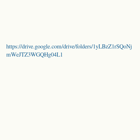
https://drive.google.com/drive/folders/1yLBzZ1rSQoNj
mWeJTZ3WGQHg04L1