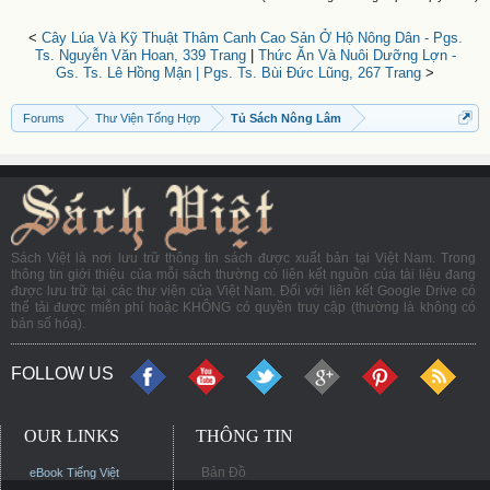
<
Cây Lúa Và Kỹ Thuật Thâm Canh Cao Sản Ở Hộ Nông Dân - Pgs.
Ts. Nguyễn Văn Hoan, 339 Trang
|
Thức Ăn Và Nuôi Dưỡng Lợn -
Gs. Ts. Lê Hồng Mận | Pgs. Ts. Bùi Đức Lũng, 267 Trang
>
Forums
Thư Viện Tổng Hợp
Tủ Sách Nông Lâm
Sách Việt là nơi lưu trữ thông tin sách được xuất bản tại Việt Nam. Trong
thông tin giới thiệu của mỗi sách thường có liên kết nguồn của tài liệu đang
được lưu trữ tại các thư viện của Việt Nam. Đối với liên kết Google Drive có
thể tải được miễn phí hoặc KHÔNG có quyền truy cập (thường là không có
bản số hóa).
FOLLOW US
OUR LINKS
THÔNG TIN
Bản Đồ
eBook Tiếng Việt