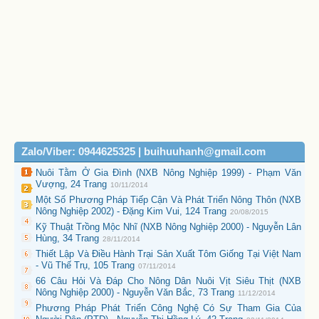
Zalo/Viber: 0944625325 | buihuuhanh@gmail.com
Nuôi Tằm Ở Gia Đình (NXB Nông Nghiệp 1999) - Phạm Văn
Vượng, 24 Trang
10/11/2014
Một Số Phương Pháp Tiếp Cận Và Phát Triển Nông Thôn (NXB
Nông Nghiệp 2002) - Đặng Kim Vui, 124 Trang
20/08/2015
Kỹ Thuật Trồng Mộc Nhĩ (NXB Nông Nghiệp 2000) - Nguyễn Lân
Hùng, 34 Trang
28/11/2014
Thiết Lập Và Điều Hành Trại Sản Xuất Tôm Giống Tại Việt Nam
- Vũ Thế Trụ, 105 Trang
07/11/2014
66 Câu Hỏi Và Đáp Cho Nông Dân Nuôi Vịt Siêu Thịt (NXB
Nông Nghiệp 2000) - Nguyễn Văn Bắc, 73 Trang
11/12/2014
Phương Pháp Phát Triển Công Nghệ Có Sự Tham Gia Của