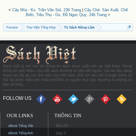
<
Cây Mía - Ks. Trần Văn Sỏi, 236 Trang
|
Cây Chè: Sản Xuất, Chế
Biến, Tiêu Thụ - Gs. Đỗ Ngọc Quý, 246 Trang
>
Forums
Thư Viện Tổng Hợp
Tủ Sách Nông Lâm
Sách Việt là nơi lưu trữ thông tin sách được xuất bản tại Việt Nam. Trong
thông tin giới thiệu của mỗi sách thường có liên kết nguồn của tài liệu đang
được lưu trữ tại các thư viện của Việt Nam. Đối với liên kết Google Drive có
thể tải được miễn phí hoặc KHÔNG có quyền truy cập (thường là không có
bản số hóa).
FOLLOW US
OUR LINKS
THÔNG TIN
Bản Đồ
eBook Tiếng Việt
eBook Tiếng Anh
Góp Ý