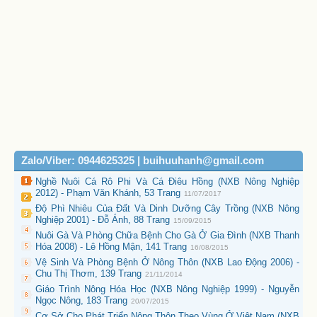
Zalo/Viber: 0944625325 | buihuuhanh@gmail.com
Nghề Nuôi Cá Rô Phi Và Cá Điêu Hồng (NXB Nông Nghiệp
2012) - Phạm Văn Khánh, 53 Trang
11/07/2017
Độ Phì Nhiêu Của Đất Và Dinh Dưỡng Cây Trồng (NXB Nông
Nghiệp 2001) - Đỗ Ánh, 88 Trang
15/09/2015
Nuôi Gà Và Phòng Chữa Bệnh Cho Gà Ở Gia Đình (NXB Thanh
Hóa 2008) - Lê Hồng Mận, 141 Trang
16/08/2015
Vệ Sinh Và Phòng Bệnh Ở Nông Thôn (NXB Lao Động 2006) -
Chu Thị Thơm, 139 Trang
21/11/2014
Giáo Trình Nông Hóa Học (NXB Nông Nghiệp 1999) - Nguyễn
Ngọc Nông, 183 Trang
20/07/2015
Cơ Sở Cho Phát Triển Nông Thôn Theo Vùng Ở Việt Nam (NXB