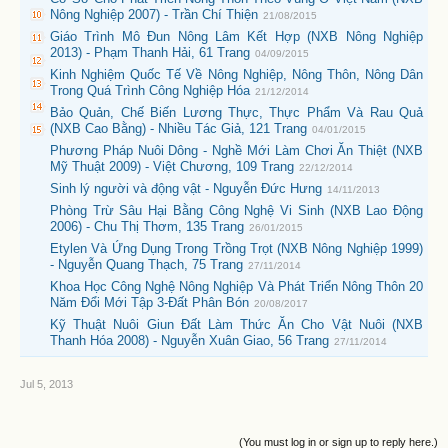
Nông Nghiệp 2007) - Trần Chí Thiện
21/08/2015
Giáo Trình Mô Đun Nông Lâm Kết Hợp (NXB Nông Nghiệp
2013) - Phạm Thanh Hải, 61 Trang
04/09/2015
Kinh Nghiệm Quốc Tế Về Nông Nghiệp, Nông Thôn, Nông Dân
Trong Quá Trình Công Nghiệp Hóa
21/12/2014
Bảo Quản, Chế Biến Lương Thực, Thực Phẩm Và Rau Quả
(NXB Cao Bằng) - Nhiều Tác Giả, 121 Trang
04/01/2015
Phương Pháp Nuôi Dông - Nghề Mới Làm Chơi Ăn Thiệt (NXB
Mỹ Thuật 2009) - Việt Chương, 109 Trang
22/12/2014
Sinh lý người và động vật - Nguyễn Đức Hưng
14/11/2013
Phòng Trừ Sâu Hại Bằng Công Nghệ Vi Sinh (NXB Lao Động
2006) - Chu Thị Thơm, 135 Trang
26/01/2015
Etylen Và Ứng Dụng Trong Trồng Trọt (NXB Nông Nghiệp 1999)
- Nguyễn Quang Thạch, 75 Trang
27/11/2014
Khoa Học Công Nghệ Nông Nghiệp Và Phát Triển Nông Thôn 20
Năm Đổi Mới Tập 3-Đất Phân Bón
20/08/2017
Kỹ Thuật Nuôi Giun Đất Làm Thức Ăn Cho Vật Nuôi (NXB
Thanh Hóa 2008) - Nguyễn Xuân Giao, 56 Trang
27/11/2014
Jul 5, 2013
(You must log in or sign up to reply here.)