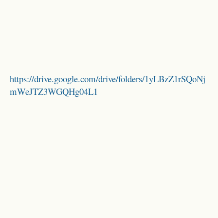
https://drive.google.com/drive/folders/1yLBzZ1rSQoNj
mWeJTZ3WGQHg04L1